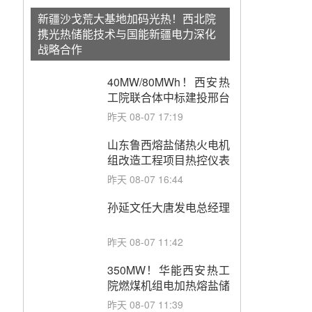
新疆沙戈荒大基地加码光热！西北院
携光热储能技术与国能新疆电力深化
战略合作
40MW/80MWh！西安热
工院联合体中标建投邢台
热电熔盐储热调峰调频改
昨天 08-07 17:19
造EPC项目
山东鲁西熔盐储热火电机
组改造工程项目热控仪表
成套设备采购
昨天 08-07 16:44
孙延文任大唐发电总经理
昨天 08-07 11:42
350MW！华能西安热工
院燃煤机组电加热熔盐储
能提升机组灵活性改造项
昨天 08-07 11:39