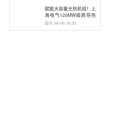
目初步设计第三方评审服
务采购
赋能大容量光热机组！上
海电气120MW级高导热
空冷发电机通过型式试验
前天 08-06 16:55
华电科工金源华电淄博熔
盐储热项目熔盐储罐采购
前天 08-06 11:47
中国电建中南院吉西基地
鲁固直流100MW光工程
性能试验采购
前天 08-06 10:49
西子洁能中标中广核德令
哈50MW光热示范电站二
列蒸汽发生器设备采购
08-05 17:20
亚核阀业中标天山北麓
100MW光热发电工程
EPC总承包项目熔盐截
08-05 17:15