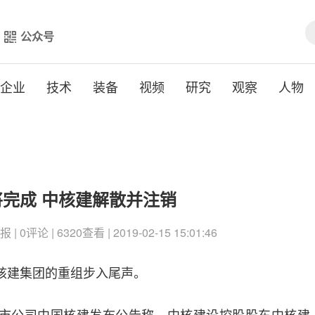
公众号
企业
技术
装备
视频
研究
观察
人物
完成 中核建解散并注销
 0评论 | 6320查看 | 2019-02-15 15:01:46
中核建集团的重组步入尾声。
上市公司中国核建发布公告称，中核建设控股股东中核建