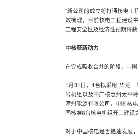
“新公司的成立将打通核电工
效梳理，目前核电工程建设
工程安全性及经济性预期将获
中核获新动力
在完成吸收合并的阶段，中国
1月31日，4台拟采用“华龙
号机组以及中广核惠州太平岭
漳州能源有限公司，中国核电与
国核准8台核电机组开工建设
对于中国核电是否提速发展