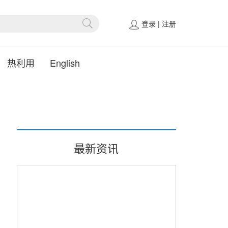
登录
|
注册
热利用
English
最新资讯