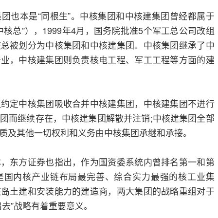
团也本是“同根生”。中核集团和中核建集团曾经都属于
核总”），1999年4月，国务院批准5个军工总公司改组
核总被划分为中核集团和中核建集团。中核集团继承了中
产业，中核建集团则负责核电工程、军工工程等方面的建
议约定中核集团吸收合并中核建集团，中核建集团不进行
团而继续存在，中核建集团解散并注销;中核建集团全部
质及其他一切权利和义务由中核集团承继和承接。
体，东方证券也指出，作为国资委系统内曾排名第一和第
是国内核产业链布局最完善、综合实力最强的核工业集
核岛土建和安装能力的建造商，两大集团的战略重组对于
出去”战略有着重要意义。