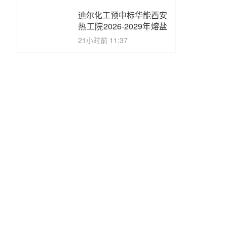
合同
迪尔化工预中标华能西安
热工院2026-2029年熔盐
介质框架协议
21小时前 11:37
中能建华中试研院中标重
能新疆100MW光热项目
机组调试及性能试验
22小时前 10:41
解读丨十五五电源结构优
化：光热规模化助力构建
绿色低碳电力供给格局
昨天 08-05 09:11
华能西安热工院熔盐电伴
热三年框架协议项目中标
候选人公示
昨天 08-04 11:33
350MW光热大基地建设
提速！哈锅中标格尔木项
目蒸汽发生系统
昨天 08-04 09:54