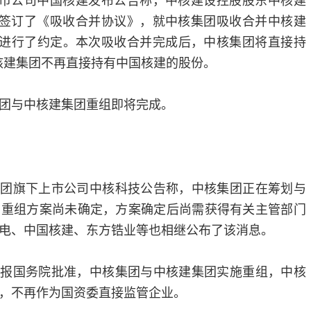
团签订了《吸收合并协议》，就中核集团吸收合并中核建
)进行了约定。本次吸收合并完成后，中核集团将直接持
中核建集团不再直接持有中国核建的股份。
团与中核建集团重组即将完成。
中核集团旗下上市公司中核科技公告称，中核集团正在筹划与
，重组方案尚未确定，方案确定后尚需获得有关主管部门
电、中国核建、东方锆业等也相继公布了该消息。
日，经报国务院批准，中核集团与中核建集团实施重组，中核
，不再作为国资委直接监管企业。