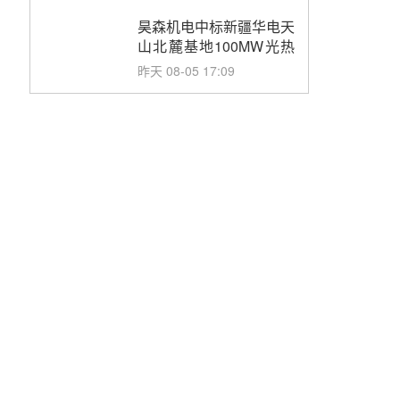
止阀、熔盐三偏心蝶阀采
购
昊森机电中标新疆华电天
山北麓基地100MW光热
发电工程EPC总承包项
昨天 08-05 17:09
目熔盐介质超声波流量计
采购
节点突破！独山子石化光
伏熔盐储能示范项目电加
热器厂房顺利封顶
前天 08-05 14:48
7400吨！迪尔化工成功
签订鲁西火电机组灵活性
改造项目三元液态盐采购
前天 08-05 14:12
合同
迪尔化工预中标华能西安
热工院2026-2029年熔盐
介质框架协议
前天 08-05 11:37
中能建华中试研院中标重
能新疆100MW光热项目
机组调试及性能试验
前天 08-05 10:41