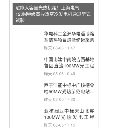
赋能大容量光热机组！上海电气
120MW级高导热空冷发电机通过型式
试验
华电科工金源华电淄博熔
盐储热项目熔盐储罐采购
昨天 08-06 11:47
中国电建中南院吉西基地
鲁固直流100MW光工程
性能试验采购
昨天 08-06 10:49
西子洁能中标中广核德令
哈50MW光热示范电站二
列蒸汽发生器设备采购
昨天 08-05 17:20
亚核阀业中标天山北麓
100MW光热发电工程
EPC总承包项目熔盐截
昨天 08-05 17:15