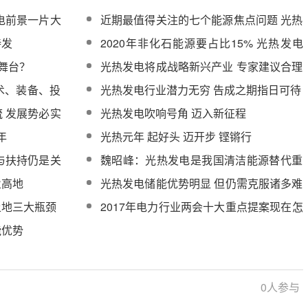
电前景一片大
近期最值得关注的七个能源焦点问题 光热
位列其中
待发
2020年非化石能源要占比15% 光热发电
将扮演什么角色？
舞台？
光热发电将成战略新兴产业 专家建议合理
谋划国内战略
术、装备、投
光热发电行业潜力无穷 告成之期指日可待
 发展势必实
光热发电吹响号角 迈入新征程
年
光热元年 起好头 迈开步 铿锵行
与扶持仍是关
魏昭峰：光热发电是我国清洁能源替代重
要组成部分
业高地
光热发电储能优势明显 但仍需克服诸多难
题
土地三大瓶颈
2017年电力行业两会十大重点提案现在怎
样了？
能优势
0
人参与