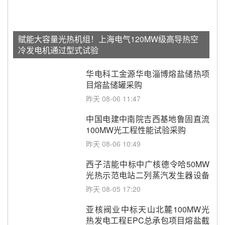
赋能大容量光热机组！上海电气120MW级高导热空
冷发电机通过型式试验
华电科工金源华电淄博熔盐储热项
目熔盐储罐采购
昨天 08-06 11:47
中国电建中南院吉西基地鲁固直流
100MW光工程性能试验采购
昨天 08-06 10:49
西子洁能中标中广核德令哈50MW
光热示范电站二列蒸汽发生器设备
采购
昨天 08-05 17:20
亚核阀业中标天山北麓100MW光
热发电工程EPC总承包项目熔盐截