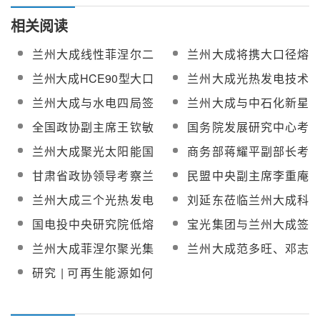
相关阅读
兰州大成线性菲涅尔二
兰州大成将携大口径熔
次双抛物面反射镜产品
盐集热管及电站整体方
兰州大成HCE90型大口
兰州大成光热发电技术
出口海外
案亮相CPC2017
径真空集热管出口美国
受关注 菲涅尔示范项目
兰州大成与水电四局签
兰州大成与中石化新星
效果良好
署光热发电战略合作协
公司签订光热发电战略
全国政协副主席王钦敏
国务院发展研究中心考
议
合作协议
调研兰州大成
察兰州大成
兰州大成聚光太阳能国
商务部蒋耀平副部长考
家地方联合工程研究中
察兰州大成光热发电项
甘肃省政协领导考察兰
民盟中央副主席李重庵
心获授牌
目
州大成光热发电基地
视察兰州大成创新基地
兰州大成三个光热发电
刘延东莅临兰州大成科
项目顺利通过验收
技股份有限公司考察
国电投中央研究院低熔
宝光集团与兰州大成签
点熔盐储供热关键技术
订战略合作协议
兰州大成菲涅尔聚光集
兰州大成范多旺、邓志
试验圆满完成
热技术荣获甘肃省科技
杰荣获"庆祝中华人民共
研究 | 可再生能源如何
进步二等奖
和国成立70周年"纪念章
与清洁供热协同发展？