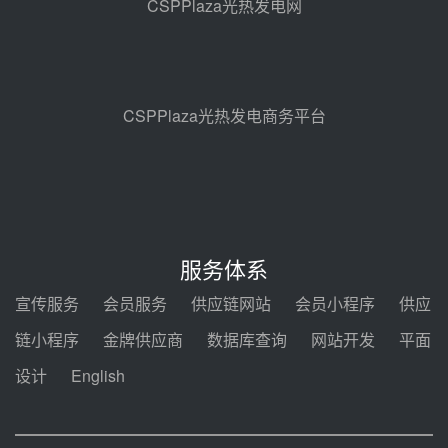
CSPPlaza光热发电网
试验
前天 08-05 10:41
解读丨十五五电源结构优化：光热
规模化助力构建绿色低碳电力供给
格局
前天 08-05 09:11
CSPPlaza光热发电商务平台
华能西安热工院熔盐电伴热三年框
架协议项目中标候选人公示
08-04 11:33
350MW光热大基地建设提速！哈
锅中标格尔木项目蒸汽发生系统
服务体系
08-04 09:54
宣传服务
会员服务
供应链网站
会员小程序
供应
甘肃建投安装公司赴京洽谈，深化
链小程序
金牌供应商
数据库查询
网站开发
平面
瓜州、博州光热项目战略合作
设计
English
08-04 09:27
新型电力系统建设“十五五”规划印
发！明确推动光热发电规模化发展