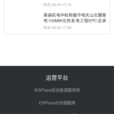
止阀、熔盐三偏心蝶阀采购
昨天 08-05 17:15
昊森机电中标新疆华电天山北麓基
地100MW光热发电工程EPC总承
包项目熔盐介质超声波流量计采购
昨天 08-05 17:09
节点突破！独山子石化光伏熔盐储
能示范项目电加热器厂房顺利封顶
昨天 08-05 14:48
7400吨！迪尔化工成功签订鲁西火
电机组灵活性改造项目三元液态盐
采购合同
昨天 08-05 14:12
运营平台
迪尔化工预中标华能西安热工院
2026-2029年熔盐介质框架协议
IESPlaza综合能源服务网
前天 08-05 11:37
ESPlaza长时储能网
中能建华中试研院中标重能新疆
100MW光热项目机组调试及性能