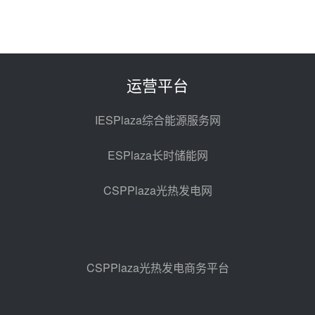
前天 08-06 11:47
中国电建中南院吉西基地鲁固直流
100MW光工程性能试验采购
前天 08-06 10:49
运营平台
西子洁能中标中广核德令哈50MW
光热示范电站二列蒸汽发生器设备
IESPlaza综合能源服务网
采购
08-05 17:20
ESPlaza长时储能网
亚核阀业中标天山北麓100MW光
热发电工程EPC总承包项目熔盐截
CSPPlaza光热发电网
止阀、熔盐三偏心蝶阀采购
08-05 17:15
昊森机电中标新疆华电天山北麓基
地100MW光热发电工程EPC总承
包项目熔盐介质超声波流量计采购
08-05 17:09
CSPPlaza光热发电商务平台
节点突破！独山子石化光伏熔盐储
能示范项目电加热器厂房顺利封顶