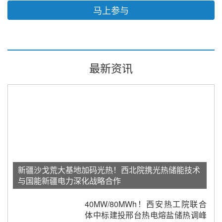
马上参与
最新资讯
新疆沙戈荒大基地加码光热！西北院携光热储能技术
与国能新疆电力深化战略合作
40MW/80MWh！西安热工院联合
体中标建投邢台热电熔盐储热调峰