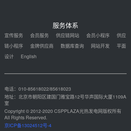
08-05 14:48
7400吨！迪尔化工成功签订鲁西火
电机组灵活性改造项目三元液态盐
服务体系
采购合同
08-05 14:12
宣传服务
会员服务
供应链网站
会员小程序
供应
迪尔化工预中标华能西安热工院
链小程序
金牌供应商
数据库查询
网站开发
平面
2026-2029年熔盐介质框架协议
设计
English
08-05 11:37
中能建华中试研院中标重能新疆
100MW光热项目机组调试及性能
试验
08-05 10:41
电话：010-85618022/85618023
地址：北京市朝阳区建国门雅宝路12号华声国际大厦1109A
室
Copyright © 2012-2020 CSPPLAZA光热发电网版权所有
All Rights Reserved.
京ICP备13024512号-4