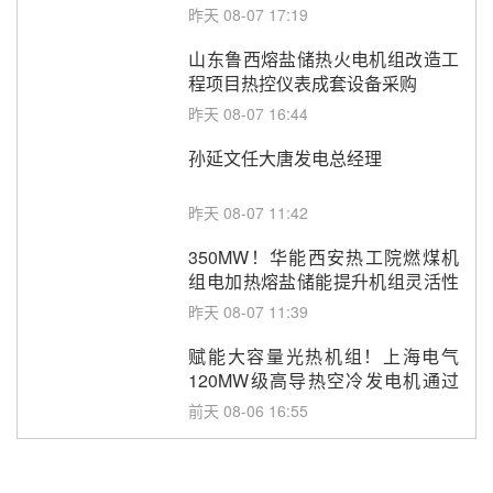
调频改造EPC项目
昨天 08-07 17:19
山东鲁西熔盐储热火电机组改造工
程项目热控仪表成套设备采购
昨天 08-07 16:44
孙延文任大唐发电总经理
昨天 08-07 11:42
350MW！华能西安热工院燃煤机
组电加热熔盐储能提升机组灵活性
改造项目初步设计第三方评审服务
昨天 08-07 11:39
采购
赋能大容量光热机组！上海电气
120MW级高导热空冷发电机通过
型式试验
前天 08-06 16:55
华电科工金源华电淄博熔盐储热项
目熔盐储罐采购