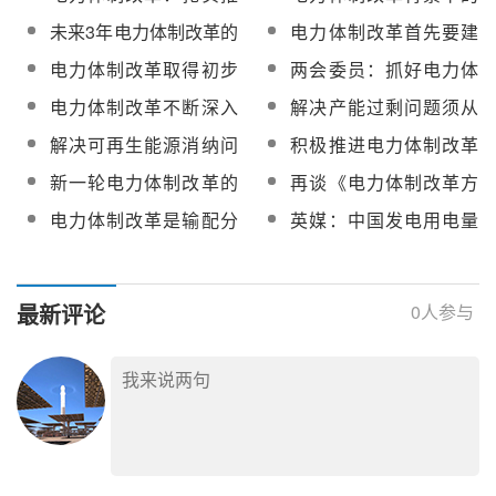
进碳市场 构建电力转型
需求响应及电价发展趋
未来3年电力体制改革的
电力体制改革首先要建
新机制
势
走向如何？
立电力价格的市场化机
电力体制改革取得初步
两会委员：抓好电力体
制
成效 市场化交易量或翻
制改革 助推清洁能源发
电力体制改革不断深入
解决产能过剩问题须从
番
展
售电公司如何搞好营销
电力体制改革入手
解决可再生能源消纳问
积极推进电力体制改革
策略？
题还需加快电力体制改
充分释放改革红利
新一轮电力体制改革的
再谈《电力体制改革方
革
基础及意义
案》5号文件
电力体制改革是输配分
英媒：中国发电用电量
开，还是输配一体？
连创纪录 新能源电力茁
壮成长
最新评论
0
人参与