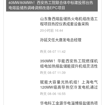
40MW/80MWh！西安热工院联合体中标建投邢台热
电熔盐储热调峰调频改造EPC项目
山东鲁西熔盐储热火电机组改造工
程项目热控仪表成套设备采购
20小时前 16:44
孙延文任大唐发电总经理
昨天 08-07 11:42
350MW！华能西安热工院燃煤机
组电加热熔盐储能提升机组灵活性
改造项目初步设计第三方评审服务
昨天 08-07 11:39
采购
赋能大容量光热机组！上海电气
120MW级高导热空冷发电机通过
型式试验
昨天 08-06 16:55
华电科工金源华电淄博熔盐储热项