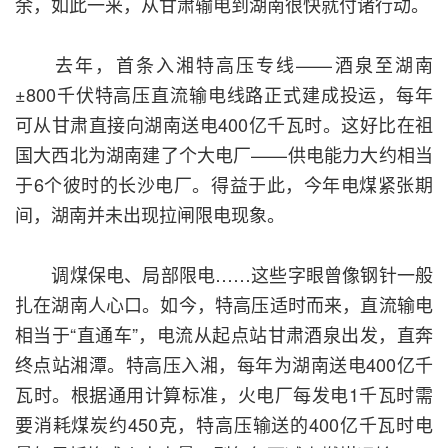
余，如此一来，从甘肃输电到湖南很快就付诸行动。
去年，首条入湘特高压专线——酒泉至湖南
±800千伏特高压直流输电线路正式建成投运，每年
可从甘肃直接向湖南送电400亿千瓦时。这好比在祖
国大西北为湖南建了个大电厂——供电能力大约相当
于6个彼时的长沙电厂。得益于此，今年电煤紧张期
间，湖南并未出现拉闸限电现象。
调煤保电、局部限电……这些字眼曾像钢针一般
扎在湖南人心口。如今，特高压适时而来，直流输电
相当于“直通车”，电流从起点站甘肃酒泉出发，直奔
终点站湘潭。特高压入湘，每年为湖南送电400亿千
瓦时。根据通用计算标准，火电厂每发电1千瓦时需
要消耗煤炭约450克，特高压输送的400亿千瓦时电