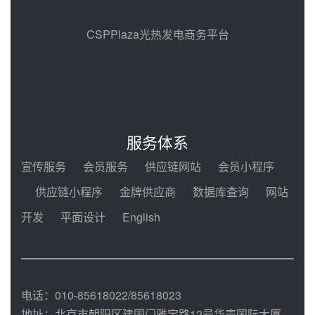
能示范项目电加热器厂房顺利封顶
前天 08-05 14:48
CSPPlaza光热发电商务平台
7400吨！迪尔化工成功签订鲁西火
电机组灵活性改造项目三元液态盐
采购合同
前天 08-05 14:12
迪尔化工预中标华能西安热工院
2026-2029年熔盐介质框架协议
服务体系
08-05 11:37
宣传服务
会员服务
供应链网站
会员小程序
中能建华中试研院中标重能新疆
供应链小程序
金牌供应商
数据库查询
网站
100MW光热项目机组调试及性能
试验
开发
平面设计
English
08-05 10:41
解读丨十五五电源结构优化：光热
规模化助力构建绿色低碳电力供给
格局
08-05 09:11
电话：010-85618022/85618023
地址：北京市朝阳区建国门雅宝路12号华声国际大厦