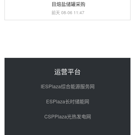
目熔盐储罐采购
前天 08-06 11:47
中国电建中南院吉西基地鲁固直流
100MW光工程性能试验采购
前天 08-06 10:49
西子洁能中标中广核德令哈50MW
光热示范电站二列蒸汽发生器设备
采购
前天 08-05 17:20
运营平台
亚核阀业中标天山北麓100MW光
热发电工程EPC总承包项目熔盐截
IESPlaza综合能源服务网
止阀、熔盐三偏心蝶阀采购
前天 08-05 17:15
ESPlaza长时储能网
昊森机电中标新疆华电天山北麓基
地100MW光热发电工程EPC总承
CSPPlaza光热发电网
包项目熔盐介质超声波流量计采购
前天 08-05 17:09
节点突破！独山子石化光伏熔盐储