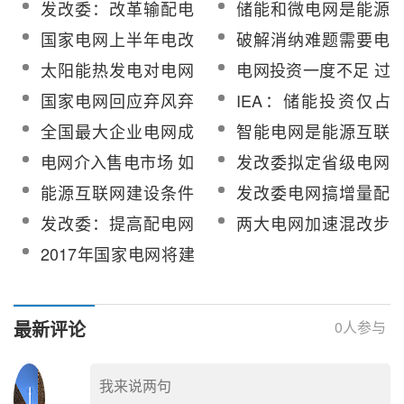
时代 如何应变新电
电改试点 电改进入进
发改委：改革输配电
储能和微电网是能源
改？
入实操阶段
价降低电网企业输配
格局转型升级的加速
国家电网上半年电改
破解消纳难题需要电
电费用
剂
和全球能源互联网工
源、负荷、电网同时
太阳能热发电对电网
电网投资一度不足 过
作进展梳理
发力
的价值
剩风险引关注
国家电网回应弃风弃
IEA：储能投资仅占
光质疑 用电需求放缓
电网投资的0.4%
全国最大企业电网成
智能电网是能源互联
等所致
售电主体 进一步推动
网发展重点
电网介入售电市场 如
发改委拟定省级电网
能源结构优化
何防止电网售电一家
输配电价定价办法
能源互联网建设条件
发改委电网搞增量配
独大？
成熟 2050年或将实
电引担忧？ 增量试点
发改委：提高配电网
两大电网加速混改步
现全球电网互联互通
应制定细则
效率亟需探索新定价
伐 电改或迎实质性推
2017年国家电网将建
方式
进
立新能源消纳配额制
最新评论
0
人参与