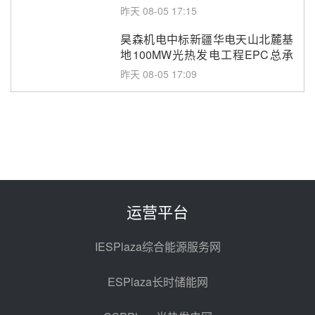
止阀、熔盐三偏心蝶阀采购
昨天 08-05 17:15
昊森机电中标新疆华电天山北麓基
地100MW光热发电工程EPC总承
包项目熔盐介质超声波流量计采购
昨天 08-05 17:09
节点突破！独山子石化光伏熔盐储
能示范项目电加热器厂房顺利封顶
前天 08-05 14:48
7400吨！迪尔化工成功签订鲁西火
电机组灵活性改造项目三元液态盐
采购合同
前天 08-05 14:12
运营平台
迪尔化工预中标华能西安热工院
2026-2029年熔盐介质框架协议
IESPlaza综合能源服务网
前天 08-05 11:37
ESPlaza长时储能网
中能建华中试研院中标重能新疆
100MW光热项目机组调试及性能