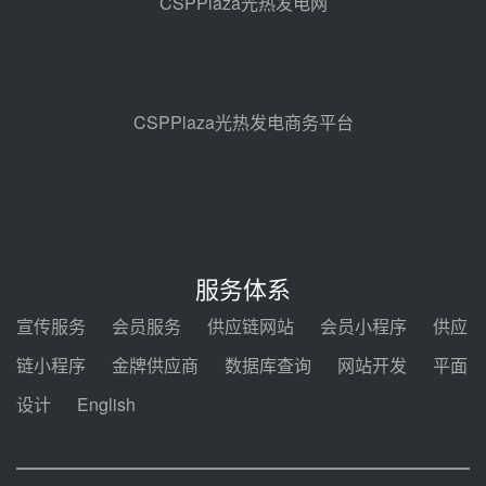
CSPPlaza光热发电网
试验
前天 08-05 10:41
解读丨十五五电源结构优化：光热
规模化助力构建绿色低碳电力供给
格局
前天 08-05 09:11
CSPPlaza光热发电商务平台
华能西安热工院熔盐电伴热三年框
架协议项目中标候选人公示
08-04 11:33
350MW光热大基地建设提速！哈
锅中标格尔木项目蒸汽发生系统
服务体系
08-04 09:54
宣传服务
会员服务
供应链网站
会员小程序
供应
甘肃建投安装公司赴京洽谈，深化
链小程序
金牌供应商
数据库查询
网站开发
平面
瓜州、博州光热项目战略合作
设计
English
08-04 09:27
新型电力系统建设“十五五”规划印
发！明确推动光热发电规模化发展