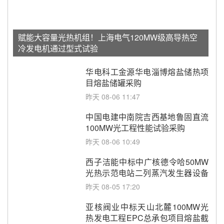
赋能大容量光热机组！上海电气120MW级高导热空
冷发电机通过型式试验
华电科工金源华电淄博熔盐储热项
目熔盐储罐采购
昨天 08-06 11:47
中国电建中南院吉西基地鲁固直流
100MW光工程性能试验采购
昨天 08-06 10:49
西子洁能中标中广核德令哈50MW
光热示范电站二列蒸汽发生器设备
采购
昨天 08-05 17:20
亚核阀业中标天山北麓100MW光
热发电工程EPC总承包项目熔盐截