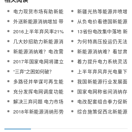
电力现货市场有助新能
新疆光热等能源井喷增
源消纳
长 多方解决新能源消
外送新能源消纳增加 带
从负电价看德国新能源
纳
来的难题该如何解决？
消纳的借鉴意义
2016上半年弃风率21%
13省份电改集中落地 新
弃光率12.1% 新能源消
能源消纳仍待破局
几大妙招助力新能源消
为何特高压投运仍无法
纳难题待解
纳
解决新疆新能源消纳难
新能源消纳难？电改需
新能源消纳难？看甘肃
题？
引入清洁电力机制
电力交易如何破解难题
2017年国家电网将建立
着力提升电力系统灵活
新能源消纳配额制
性 破解新能源消纳困局
“三弃”之困如何破？
上半年弃风弃光电量下
降 新能源消纳仍需多措
多路径并举谋可再生能
我国新能源行业发展面
施配套
源消纳
临困境 各种问题亟待解
充分发挥电网调度功能
国家电网称省间消纳存
决
实现新能源优先消纳
四大壁垒 解决弃电还需
解决三弃问题 电力市场
电改配套组合拳力促新
顶层设计
交易被寄厚望
能源消纳
2018年新能源消纳形势
综合施策促西北新能源
预测
消纳走出困境