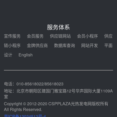
发！明确推动光热发电规模化发展
前天 08-04 09:16
中电建共和100万千瓦光伏光热项
目海南州香加#1储能工程EPC总承
服务体系
包项目设备采购
前天 08-03 17:10
宣传服务
会员服务
供应链网站
会员小程序
供应
河北金悦弘千中标重能新疆天山北
链小程序
金牌供应商
数据库查询
网站开发
平面
麓100MW光热发电项目用“碳钢、
合金钢管件”采购
设计
English
前天 08-03 16:58
华电重能新疆天山北麓新能源基地
100MW光热发电项目管件采购
前天 08-03 16:29
电话：010-85618022/85618023
地址：北京市朝阳区建国门雅宝路12号华声国际大厦1109A
室
Copyright © 2012-2020 CSPPLAZA光热发电网版权所有
All Rights Reserved.
京ICP备13024512号-4