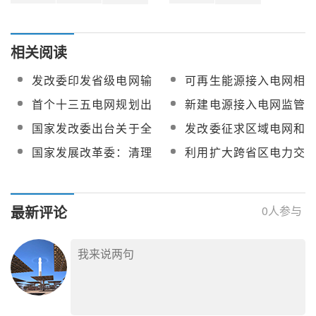
相关阅读
发改委印发省级电网输
可再生能源接入电网相
配电价定价办法（试
关国际标准获批立项
首个十三五电网规划出
新建电源接入电网监管
行）通知
炉
暂行办法4月1日起实施
国家发改委出台关于全
发改委征求区域电网和
面深化价格机制改革的
跨省跨区专项工程输电
国家发展改革委：清理
利用扩大跨省区电力交
意见
价格定价意见
规范电网和转供电环节
易规模等措施降低一般
收费
工商业电价
最新评论
0
人参与