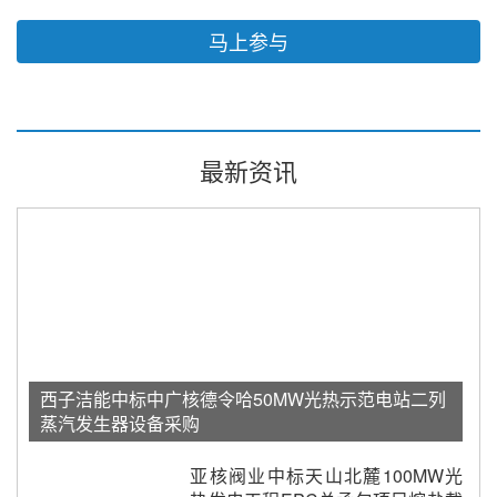
马上参与
最新资讯
西子洁能中标中广核德令哈50MW光热示范电站二列
蒸汽发生器设备采购
亚核阀业中标天山北麓100MW光