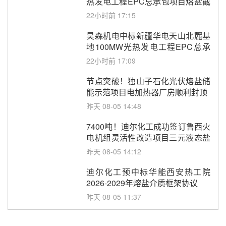
热发电工程EPC总承包项目熔盐截
止阀、熔盐三偏心蝶阀采购
22小时前 17:15
昊森机电中标新疆华电天山北麓基
地100MW光热发电工程EPC总承
包项目熔盐介质超声波流量计采购
22小时前 17:09
节点突破！独山子石化光伏熔盐储
能示范项目电加热器厂房顺利封顶
昨天 08-05 14:48
7400吨！迪尔化工成功签订鲁西火
电机组灵活性改造项目三元液态盐
采购合同
昨天 08-05 14:12
迪尔化工预中标华能西安热工院
2026-2029年熔盐介质框架协议
昨天 08-05 11:37
中能建华中试研院中标重能新疆