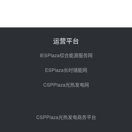
100MW光热项目机组调试及性能
试验
昨天 08-05 10:41
解读丨十五五电源结构优化：光热
规模化助力构建绿色低碳电力供给
格局
昨天 08-05 09:11
运营平台
华能西安热工院熔盐电伴热三年框
架协议项目中标候选人公示
IESPlaza综合能源服务网
前天 08-04 11:33
ESPlaza长时储能网
350MW光热大基地建设提速！哈
锅中标格尔木项目蒸汽发生系统
CSPPlaza光热发电网
前天 08-04 09:54
甘肃建投安装公司赴京洽谈，深化
瓜州、博州光热项目战略合作
前天 08-04 09:27
CSPPlaza光热发电商务平台
新型电力系统建设“十五五”规划印