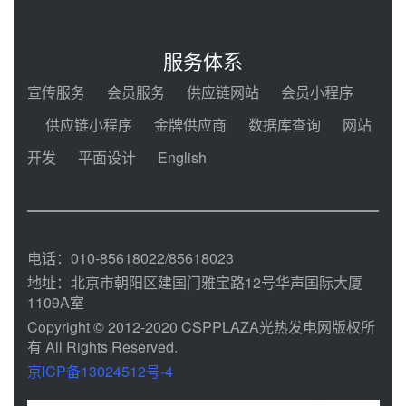
迪尔化工预中标华能西安热工院
2026-2029年熔盐介质框架协议
服务体系
前天 08-05 11:37
宣传服务
会员服务
供应链网站
会员小程序
中能建华中试研院中标重能新疆
供应链小程序
金牌供应商
数据库查询
网站
100MW光热项目机组调试及性能
试验
开发
平面设计
English
前天 08-05 10:41
解读丨十五五电源结构优化：光热
规模化助力构建绿色低碳电力供给
格局
前天 08-05 09:11
电话：010-85618022/85618023
地址：北京市朝阳区建国门雅宝路12号华声国际大厦
1109A室
Copyright © 2012-2020 CSPPLAZA光热发电网版权所
有 All Rights Reserved.
京ICP备13024512号-4