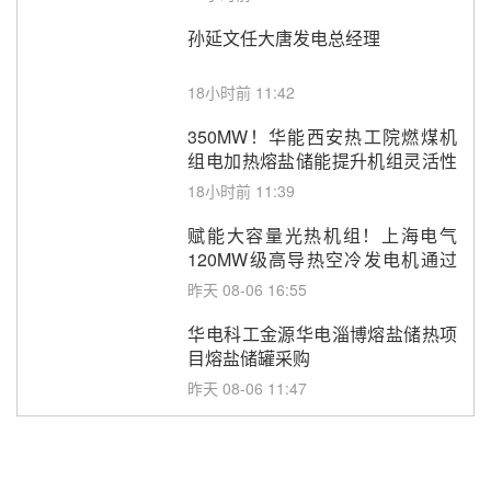
孙延文任大唐发电总经理
18小时前 11:42
350MW！华能西安热工院燃煤机
组电加热熔盐储能提升机组灵活性
改造项目初步设计第三方评审服务
18小时前 11:39
采购
赋能大容量光热机组！上海电气
120MW级高导热空冷发电机通过
型式试验
昨天 08-06 16:55
华电科工金源华电淄博熔盐储热项
目熔盐储罐采购
昨天 08-06 11:47
中国电建中南院吉西基地鲁固直流
100MW光工程性能试验采购
昨天 08-06 10:49