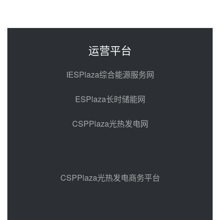
西子洁能中标中广核德令哈50MW
光热示范电站二列蒸汽发生器设备
采购
前天 08-05 17:20
运营平台
亚核阀业中标天山北麓100MW光
热发电工程EPC总承包项目熔盐截
IESPlaza综合能源服务网
止阀、熔盐三偏心蝶阀采购
前天 08-05 17:15
ESPlaza长时储能网
昊森机电中标新疆华电天山北麓基
地100MW光热发电工程EPC总承
CSPPlaza光热发电网
包项目熔盐介质超声波流量计采购
前天 08-05 17:09
节点突破！独山子石化光伏熔盐储
能示范项目电加热器厂房顺利封顶
前天 08-05 14:48
CSPPlaza光热发电商务平台
7400吨！迪尔化工成功签订鲁西火
电机组灵活性改造项目三元液态盐
采购合同
前天 08-05 14:12