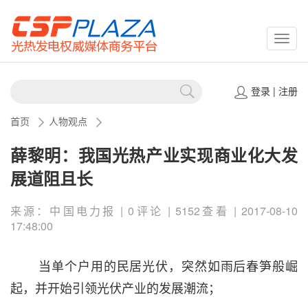
CSPP
登录
|
注册
首页
人物观点
薛黎明：我国光热产业实现商业化大发
展道阻且长
来源：中国电力报 | 0评论 | 5152查看 | 2017-08-10
17:48:00
当单个户用的民居光伏，突然如雨后春笋般崛
起，并开始引领光伏产业的发展潮流；