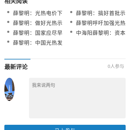
相关阅读
薛黎明：光热电价下
薛黎明：搞好首批示
降的速度快慢取决于
范项目 光热广阔前景
薛黎明：做好光热示
薛黎明呼吁加强光热
商业化装机量大小
可期
范项目 夯实产业发展
发电行业国际合作
薛黎明：国家应尽早
中海阳薛黎明：资本
根基
出台光热电价政策
已向光热倾斜
薛黎明：中国光热发
电市场今年将爆发
最新评论
0
人参与