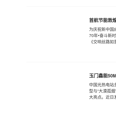
首航节能敦煌
为庆祝新中国
70年•奋斗新
《交响丝路如
玉门鑫能50
中国光热电站
型与“大漠孤
大亮点。近日
宏伟风采。