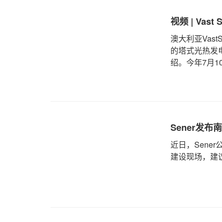
视频 | Va
澳大利亚Vas
的塔式光热发
绍。今年7月10~
Wood将携其
会，针对这一
Sener发布
近日，Sene
建设现场，建