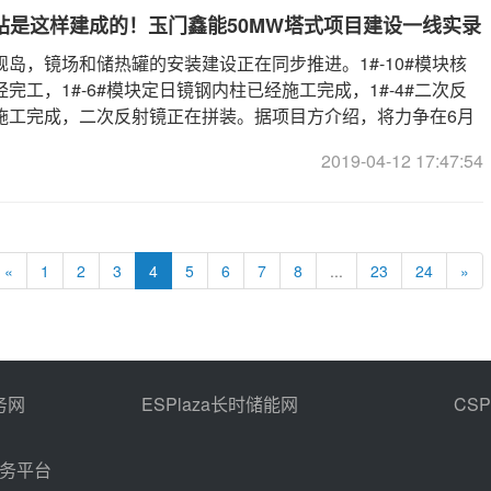
站是这样建成的！玉门鑫能50MW塔式项目建设一线实录
岛，镜场和储热罐的安装建设正在同步推进。1#-10#模块核
完工，1#-6#模块定日镜钢内柱已经施工完成，1#-4#二次反
施工完成，二次反射镜正在拼装。据项目方介绍，将力争在6月
整体安装工作，具备调试上网条件。
2019-04-12 17:47:54
«
1
2
3
4
5
6
7
8
...
23
24
»
务网
ESPlaza长时储能网
CS
商务平台