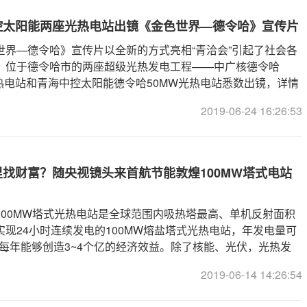
控太阳能两座光热电站出镜《金色世界—德令哈》宣传片
世界—德令哈》宣传片以全新的方式亮相“青洽会”引起了社会各
，位于德令哈市的两座超级光热发电工程——中广核德令哈
光热电站和青海中控太阳能德令哈50MW光热电站悉数出镜，详情
【光热部分从4分25
2019-06-24 16:26:53
找财富？随央视镜头来首航节能敦煌100MW塔式电站
100MW塔式光热电站是全球范围内吸热塔最高、单机反射面积
实现24小时连续发电的100MW熔盐塔式光热电站，年发电量可
，每年能够创造3~4个亿的经济效益。除了核能、光伏，光热发
中掘金的典型新能源技术，近日，央视财经频道《经济半小时》
2019-06-14 14:26:54
节目《太阳里找财富》就来到了这座光热电站。