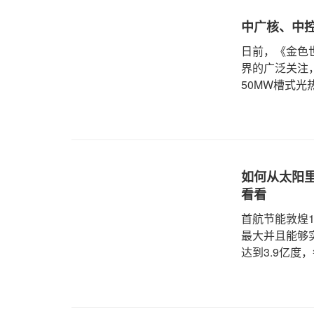
中广核、中
日前，《金色
界的广泛关注
50MW槽式
请查看如下视频
如何从太阳里
看看
首航节能敦煌
最大并且能够
达到3.9亿度
电是在太阳光
栏目最新一期