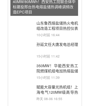
40MW/80MWh！西安热工院联合体中
标建投邢台热电熔盐储热调峰调频改
造EPC项目
山东鲁西熔盐储热火电机
组改造工程项目热控仪表
成套设备采购
10小时前 16:44
孙延文任大唐发电总经理
15小时前 11:42
350MW！华能西安热工
院燃煤机组电加热熔盐储
能提升机组灵活性改造项
15小时前 11:39
目初步设计第三方评审服
务采购
赋能大容量光热机组！上
海电气120MW级高导热
空冷发电机通过型式试验
昨天 08-06 16:55