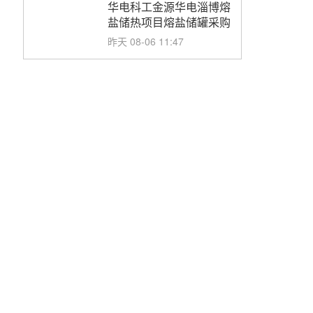
华电科工金源华电淄博熔
盐储热项目熔盐储罐采购
昨天 08-06 11:47
中国电建中南院吉西基地
鲁固直流100MW光工程
性能试验采购
昨天 08-06 10:49
西子洁能中标中广核德令
哈50MW光热示范电站二
列蒸汽发生器设备采购
前天 08-05 17:20
亚核阀业中标天山北麓
100MW光热发电工程
EPC总承包项目熔盐截
前天 08-05 17:15
止阀、熔盐三偏心蝶阀采
购
昊森机电中标新疆华电天
山北麓基地100MW光热
发电工程EPC总承包项
前天 08-05 17:09
目熔盐介质超声波流量计