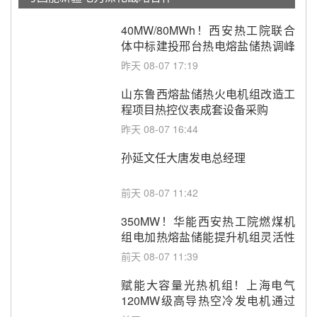
40MW/80MWh！西安热工院联合
体中标建投邢台热电熔盐储热调峰
调频改造EPC项目
昨天 08-07 17:19
山东鲁西熔盐储热火电机组改造工
程项目热控仪表成套设备采购
昨天 08-07 16:44
孙延文任大唐发电总经理
前天 08-07 11:42
350MW！华能西安热工院燃煤机
组电加热熔盐储能提升机组灵活性
改造项目初步设计第三方评审服务
前天 08-07 11:39
采购
赋能大容量光热机组！上海电气
120MW级高导热空冷发电机通过
型式试验