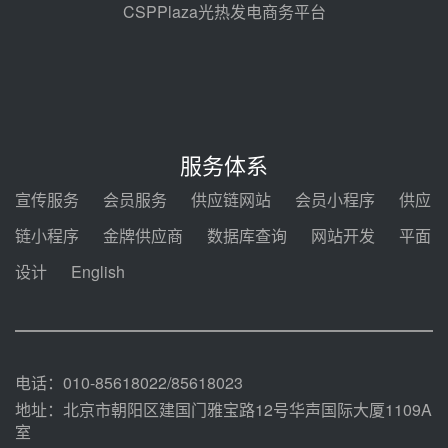
包项目熔盐介质超声波流量计采购
08-05 17:09
CSPPlaza光热发电商务平台
节点突破！独山子石化光伏熔盐储
能示范项目电加热器厂房顺利封顶
08-05 14:48
7400吨！迪尔化工成功签订鲁西火
电机组灵活性改造项目三元液态盐
服务体系
采购合同
08-05 14:12
宣传服务
会员服务
供应链网站
会员小程序
供应
迪尔化工预中标华能西安热工院
链小程序
金牌供应商
数据库查询
网站开发
平面
2026-2029年熔盐介质框架协议
设计
English
08-05 11:37
中能建华中试研院中标重能新疆
100MW光热项目机组调试及性能
试验
08-05 10:41
电话：010-85618022/85618023
地址：北京市朝阳区建国门雅宝路12号华声国际大厦1109A
室