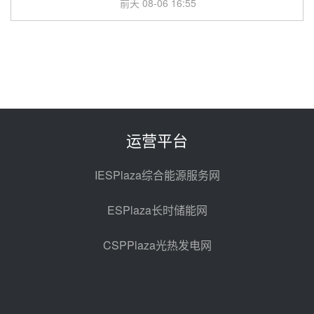
前天 08-06 16:55
华电科工金源华电淄博熔盐储热项
目熔盐储罐采购
08-06 11:47
中国电建中南院吉西基地鲁固直流
100MW光工程性能试验采购
08-06 10:49
运营平台
西子洁能中标中广核德令哈50MW
光热示范电站二列蒸汽发生器设备
IESPlaza综合能源服务网
采购
08-05 17:20
ESPlaza长时储能网
亚核阀业中标天山北麓100MW光
热发电工程EPC总承包项目熔盐截
CSPPlaza光热发电网
止阀、熔盐三偏心蝶阀采购
08-05 17:15
昊森机电中标新疆华电天山北麓基
地100MW光热发电工程EPC总承