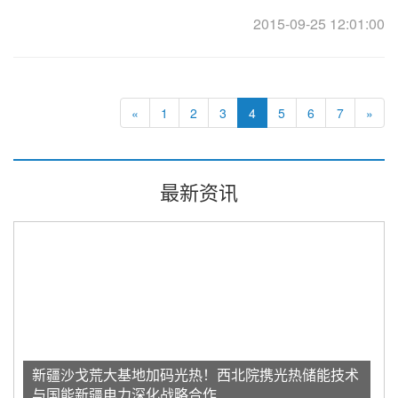
普敦SolarPaces大会期间，该项目被选为官方参观项目 ...
2015-09-25 12:01:00
«
1
2
3
4
5
6
7
»
最新资讯
新疆沙戈荒大基地加码光热！西北院携光热储能技术
与国能新疆电力深化战略合作