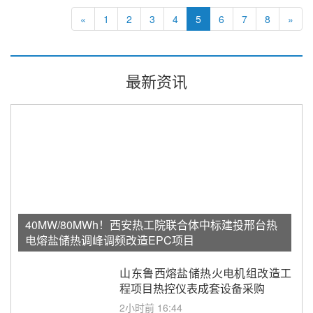
«
1
2
3
4
5
6
7
8
»
最新资讯
40MW/80MWh！西安热工院联合体中标建投邢台热
电熔盐储热调峰调频改造EPC项目
山东鲁西熔盐储热火电机组改造工
程项目热控仪表成套设备采购
2小时前 16:44