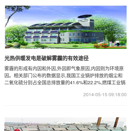
光热供暖发电是破解雾霾的有效途径
雾霾的形成有内因和外因,外因即气象原因,内因则为环境原
因。相关部门公布的数据显示,我国工业锅炉排放的烟尘和
二氧化硫分别占全国总排放量的41.6%和22.2%,燃煤工业锅
炉以高能耗、高污染排名榜首。 ... ...
2014-05-15 09:18:00