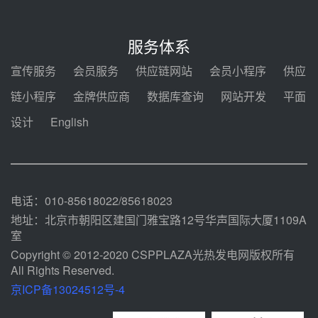
迪尔化工预中标华能西安热工院
2026-2029年熔盐介质框架协议
服务体系
前天 08-05 11:37
宣传服务
会员服务
供应链网站
会员小程序
供应
中能建华中试研院中标重能新疆
链小程序
金牌供应商
数据库查询
网站开发
平面
100MW光热项目机组调试及性能
试验
设计
English
前天 08-05 10:41
解读丨十五五电源结构优化：光热
规模化助力构建绿色低碳电力供给
格局
前天 08-05 09:11
电话：010-85618022/85618023
地址：北京市朝阳区建国门雅宝路12号华声国际大厦1109A
室
Copyright © 2012-2020 CSPPLAZA光热发电网版权所有
All Rights Reserved.
京ICP备13024512号-4