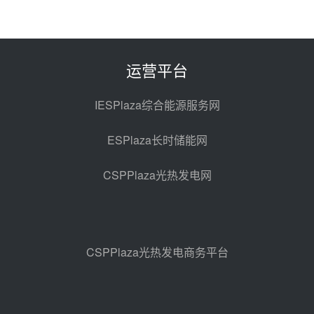
西子洁能中标中广核德令哈50MW
光热示范电站二列蒸汽发生器设备
采购
前天 08-05 17:20
运营平台
亚核阀业中标天山北麓100MW光
热发电工程EPC总承包项目熔盐截
IESPlaza综合能源服务网
止阀、熔盐三偏心蝶阀采购
前天 08-05 17:15
ESPlaza长时储能网
昊森机电中标新疆华电天山北麓基
地100MW光热发电工程EPC总承
CSPPlaza光热发电网
包项目熔盐介质超声波流量计采购
前天 08-05 17:09
节点突破！独山子石化光伏熔盐储
能示范项目电加热器厂房顺利封顶
前天 08-05 14:48
CSPPlaza光热发电商务平台
7400吨！迪尔化工成功签订鲁西火
电机组灵活性改造项目三元液态盐
采购合同
前天 08-05 14:12