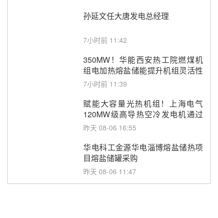
孙延文任大唐发电总经理
7小时前 11:42
350MW！华能西安热工院燃煤机
组电加热熔盐储能提升机组灵活性
改造项目初步设计第三方评审服务
7小时前 11:39
采购
赋能大容量光热机组！上海电气
120MW级高导热空冷发电机通过
型式试验
昨天 08-06 16:55
华电科工金源华电淄博熔盐储热项
目熔盐储罐采购
昨天 08-06 11:47
中国电建中南院吉西基地鲁固直流
100MW光工程性能试验采购
昨天 08-06 10:49