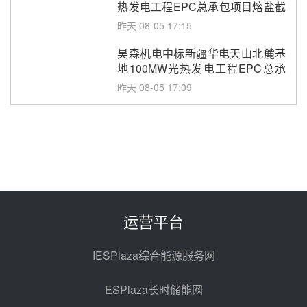
热发电工程EPC总承包项目熔盐截
止阀、熔盐三偏心蝶阀采购
昨天 08-05 17:15
昊森机电中标新疆华电天山北麓基
地100MW光热发电工程EPC总承
包项目熔盐介质超声波流量计采购
昨天 08-05 17:09
节点突破！独山子石化光伏熔盐储
能示范项目电加热器厂房顺利封顶
昨天 08-05 14:48
7400吨！迪尔化工成功签订鲁西火
电机组灵活性改造项目三元液态盐
采购合同
昨天 08-05 14:12
运营平台
迪尔化工预中标华能西安热工院
2026-2029年熔盐介质框架协议
IESPlaza综合能源服务网
昨天 08-05 11:37
ESPlaza长时储能网
中能建华中试研院中标重能新疆