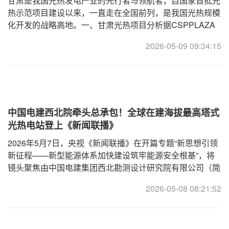
甘肃是我国光热发电产业的先行者与领航者，自国家首批光
热示范项目建设以来，一直走在全国前列，是我国光热规模
化开发的战略高地。一、甘肃光热项目分析据CSPPLAZA
统计，截至2026年4月底，甘肃已投运商业化光热电站总装
2026-05-09 09:34:15
机560MW；在建/拟建
中国电建西北院牵头总承包！全球在建海拔最高塔式
光热电站登上《新闻联播》
2026年5月7日，央视《新闻联播》在开篇专题“新思想引领
新征程——新型能源体系加快建设筑牢能源安全根基”，将
镜头聚焦由中国电建集团西北勘测设计研究院有限公司（简
称：西北院）牵头总承包的全球在建海拔最高塔式光热电站
2026-05-08 08:21:52
——西藏开投安多土硕100