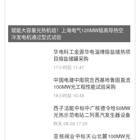
赋能大容量光热机组！上海电气120MW级高导热空
冷发电机通过型式试验
华电科工金源华电淄博熔盐储热项
目熔盐储罐采购
17小时前 11:47
中国电建中南院吉西基地鲁固直流
100MW光工程性能试验采购
18小时前 10:49
西子洁能中标中广核德令哈50MW
光热示范电站二列蒸汽发生器设备
采购
昨天 08-05 17:20
亚核阀业中标天山北麓100MW光