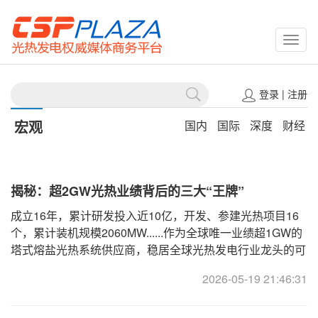
CSPP
登录
|
注册
宏观
国内
国际
深度
财经
揭秘：超2GW光热业绩背后的三大“王牌”
成立16年，累计研发投入近10亿，开发、参建光热项目16
个，累计装机规模2060MW......作为全球唯一业绩超1GW的
塔式熔盐光热系统供应商，稳居全球光热发电行业龙头的可
胜技术到底有什么秘诀？5月28日—29日，成都，可胜技术
2026-05-19 21:46:31
将现场为你