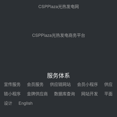
100MW光热项目机组调试及性能
CSPPlaza光热发电网
试验
昨天 08-05 10:41
解读丨十五五电源结构优化：光热
规模化助力构建绿色低碳电力供给
格局
昨天 08-05 09:11
CSPPlaza光热发电商务平台
华能西安热工院熔盐电伴热三年框
架协议项目中标候选人公示
前天 08-04 11:33
350MW光热大基地建设提速！哈
锅中标格尔木项目蒸汽发生系统
服务体系
前天 08-04 09:54
宣传服务
会员服务
供应链网站
会员小程序
供应
甘肃建投安装公司赴京洽谈，深化
链小程序
金牌供应商
数据库查询
网站开发
平面
瓜州、博州光热项目战略合作
设计
English
前天 08-04 09:27
新型电力系统建设“十五五”规划印