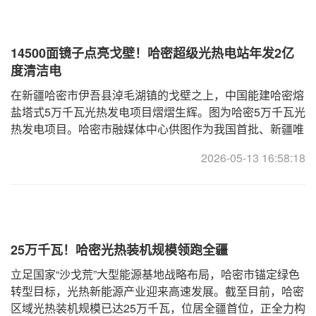
14500面镜子点亮戈壁！哈密超级光热电站年发2亿
度清洁电
在新疆哈密市伊吾县淖毛湖镇的戈壁之上，中国能建哈密熔
盐塔式5万千瓦光热发电项目熠熠生辉。图为哈密5万千瓦光
热发电项目。哈密市融媒体中心供图作为我国首批、新疆唯
一国家光热示范项目，这座投资约16亿元、占地6000亩的
2026-05-13 16:58:18
“超级镜子电站”2017年
25万千瓦！哈密光热装机规模领跑全疆
立足国家“沙戈荒”大型能源基地战略布局，哈密市锚定绿色
转型目标，光热新能源产业迎来高速发展。截至目前，哈密
区域光热装机规模已达25万千瓦，位居全疆首位，正全力构