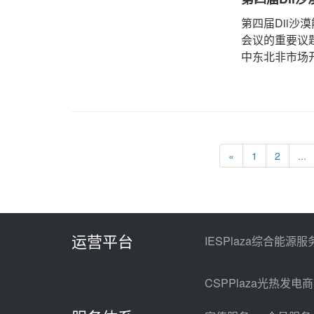
第四届Dii沙
会议的重要议
中东北非市场开拓
«
1
2
...
运营平台
IESPlaza综合能源服
CSPPlaza光热发电