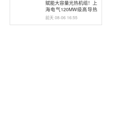
务采购
赋能大容量光热机组！上
海电气120MW级高导热
空冷发电机通过型式试验
前天 08-06 16:55
华电科工金源华电淄博熔
盐储热项目熔盐储罐采购
前天 08-06 11:47
中国电建中南院吉西基地
鲁固直流100MW光工程
性能试验采购
前天 08-06 10:49
西子洁能中标中广核德令
哈50MW光热示范电站二
列蒸汽发生器设备采购
08-05 17:20
亚核阀业中标天山北麓
100MW光热发电工程
EPC总承包项目熔盐截
08-05 17:15
止阀、熔盐三偏心蝶阀采