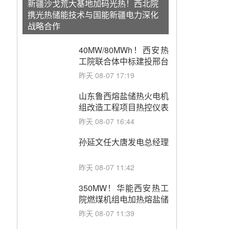
新疆沙戈荒大基地加码光热！西北院
携光热储能技术与国能新疆电力深化
战略合作
40MW/80MWh！西安热
工院联合体中标建投邢台
热电熔盐储热调峰调频改
昨天 08-07 17:19
造EPC项目
山东鲁西熔盐储热火电机
组改造工程项目热控仪表
成套设备采购
昨天 08-07 16:44
孙延文任大唐发电总经理
昨天 08-07 11:42
350MW！华能西安热工
院燃煤机组电加热熔盐储
能提升机组灵活性改造项
昨天 08-07 11:39
目初步设计第三方评审服