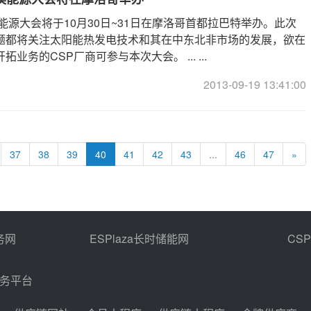
漠能源大会将于10月30日~31日在摩洛哥首都拉巴特举办。此次
题都将关注太阳能热发电技术和其在中东北非市场的发展，欲在
业务的CSP厂商可参与本次大会。 ... ...
2013-09-19 13:41:00
37
38
39
40
41
42
43
...
46
47
»
务网
ESPlaza长时储能网
CS
商务平台