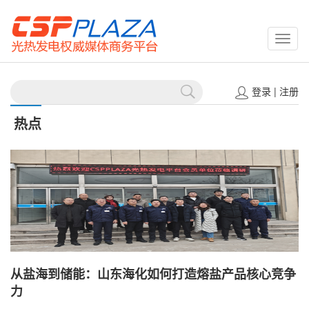
CSPP
登录
|
注册
热点
从盐海到储能：山东海化如何打造熔盐产品核心竞争
力