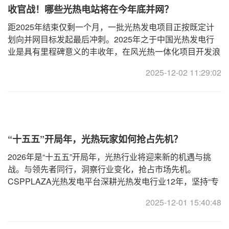
收官战！哪些光热电站将在今年底并网？
距2025年结束仅剩一个月，一批光热发电项目正按既定计
划向并网目标发起最后冲刺。2025年之于中国光热发电行
业是具有里程碑意义的丰收年，在风光热一体化项目开发浪
潮的推动下，截至目前，今年已有8座总计800MW光热项目
2025-12-02 11:29:02
成功并网【详见下表】，相
“十五五”开局年，光热玩家如何抢占先机？
2026年是“十五五”开局年，光热行业将迎来新的机遇与挑
战。与领先者同行，洞察行业变化，抢占市场先机。
CSPPLAZA光热发电平台深耕光热发电行业12年，坚持“专
业、专注、务实”，持续为行业发展赋能，在全球光热发电
2025-12-01 15:40:48
行业拥有广泛影响力。CSP