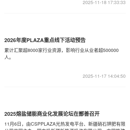
2025-11-18 17:33:33
键节点，伴随《中共中央关于制
2026年度PLAZA重点线下活动预告
累计汇聚超8000家行业资源，影响行业从业者超500000
人。
2025-11-17 14:04:50
2025熔盐储能商业化发展论坛在鄯善召开
11月6日，由CSPPLAZA光热发电平台、新疆硝石钾肥有限