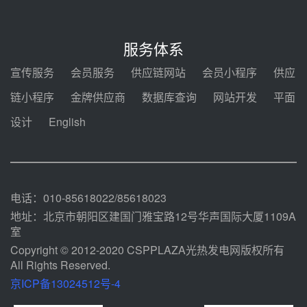
08-05 14:48
7400吨！迪尔化工成功签订鲁西火
电机组灵活性改造项目三元液态盐
服务体系
采购合同
08-05 14:12
宣传服务
会员服务
供应链网站
会员小程序
供应
迪尔化工预中标华能西安热工院
链小程序
金牌供应商
数据库查询
网站开发
平面
2026-2029年熔盐介质框架协议
设计
English
08-05 11:37
中能建华中试研院中标重能新疆
100MW光热项目机组调试及性能
试验
08-05 10:41
电话：010-85618022/85618023
地址：北京市朝阳区建国门雅宝路12号华声国际大厦1109A
室
Copyright © 2012-2020 CSPPLAZA光热发电网版权所有
All Rights Reserved.
京ICP备13024512号-4