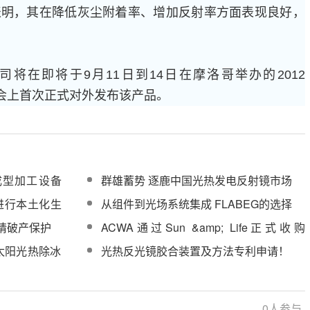
表明，其在降低灰尘附着率、增加反射率方面表现良好，
将在即将于9月11日到14日在摩洛哥举办的2012
际大会上首次正式对外发布该产品。
化成型加工设备
群雄蓄势 逐鹿中国光热发电反射镜市场
方进行本土化生
从组件到光场系统集成 FLABEG的选择
申请破产保护
ACWA通过Sun &amp; Life正式收购
Flabeg Solar
太阳光热除冰
光热反光镜胶合装置及方法专利申请！
复
0
人参与