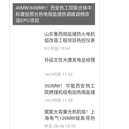
40MW/80MWh！西安热工院联合体中
标建投邢台热电熔盐储热调峰调频改
造EPC项目
山东鲁西熔盐储热火电机
组改造工程项目热控仪表
成套设备采购
9小时前 16:44
孙延文任大唐发电总经理
14小时前 11:42
350MW！华能西安热工
院燃煤机组电加热熔盐储
能提升机组灵活性改造项
14小时前 11:39
目初步设计第三方评审服
务采购
赋能大容量光热机组！上
海电气120MW级高导热
空冷发电机通过型式试验
昨天 08-06 16:55