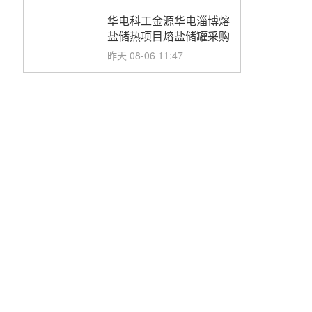
华电科工金源华电淄博熔
盐储热项目熔盐储罐采购
昨天 08-06 11:47
中国电建中南院吉西基地
鲁固直流100MW光工程
性能试验采购
昨天 08-06 10:49
西子洁能中标中广核德令
哈50MW光热示范电站二
列蒸汽发生器设备采购
前天 08-05 17:20
亚核阀业中标天山北麓
100MW光热发电工程
EPC总承包项目熔盐截
前天 08-05 17:15
止阀、熔盐三偏心蝶阀采
购
昊森机电中标新疆华电天
山北麓基地100MW光热
发电工程EPC总承包项
前天 08-05 17:09