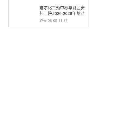
合同
迪尔化工预中标华能西安
热工院2026-2029年熔盐
介质框架协议
昨天 08-05 11:37
中能建华中试研院中标重
能新疆100MW光热项目
机组调试及性能试验
昨天 08-05 10:41
解读丨十五五电源结构优
化：光热规模化助力构建
绿色低碳电力供给格局
昨天 08-05 09:11
华能西安热工院熔盐电伴
热三年框架协议项目中标
候选人公示
前天 08-04 11:33
350MW光热大基地建设
提速！哈锅中标格尔木项
目蒸汽发生系统
前天 08-04 09:54