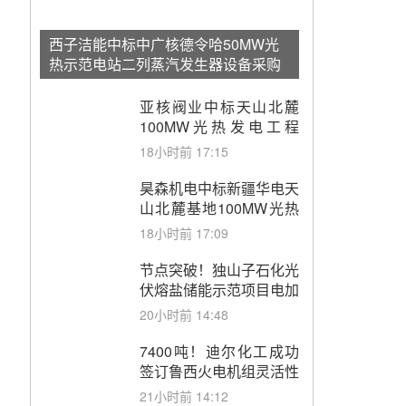
西子洁能中标中广核德令哈50MW光
热示范电站二列蒸汽发生器设备采购
亚核阀业中标天山北麓
100MW光热发电工程
EPC总承包项目熔盐截
18小时前 17:15
止阀、熔盐三偏心蝶阀采
购
昊森机电中标新疆华电天
山北麓基地100MW光热
发电工程EPC总承包项
18小时前 17:09
目熔盐介质超声波流量计
采购
节点突破！独山子石化光
伏熔盐储能示范项目电加
热器厂房顺利封顶
20小时前 14:48
7400吨！迪尔化工成功
签订鲁西火电机组灵活性
改造项目三元液态盐采购
21小时前 14:12