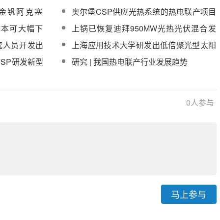
装就位
助金钒阿克塞
奥尔堡CSP供应光热系统的热电联产项目
在丹麦落成
成本可大幅下
上锅已恢复迪拜950MW光热光伏混合发
电项目蒸汽发生装置锅炉部件生产
研究人员开发出
上海应用技术大学研发出低倍聚光型太阳
术
能热电联供装置
CSP研发新型
研究 | 我国热电联产行业发展趋势
0
人参与
马上参与