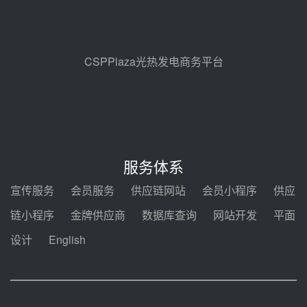
节点突破！独山子石化光伏熔盐储
能示范项目电加热器厂房顺利封顶
前天 08-05 14:48
CSPPlaza光热发电商务平台
7400吨！迪尔化工成功签订鲁西火
电机组灵活性改造项目三元液态盐
采购合同
前天 08-05 14:12
迪尔化工预中标华能西安热工院
2026-2029年熔盐介质框架协议
服务体系
前天 08-05 11:37
宣传服务
会员服务
供应链网站
会员小程序
供应
中能建华中试研院中标重能新疆
链小程序
金牌供应商
数据库查询
网站开发
平面
100MW光热项目机组调试及性能
试验
设计
English
前天 08-05 10:41
解读丨十五五电源结构优化：光热
规模化助力构建绿色低碳电力供给
格局
前天 08-05 09:11