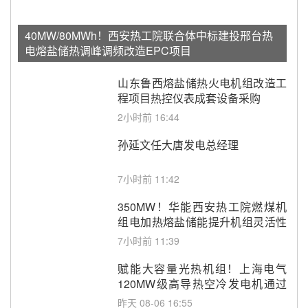
40MW/80MWh！西安热工院联合体中标建投邢台热
电熔盐储热调峰调频改造EPC项目
山东鲁西熔盐储热火电机组改造工
程项目热控仪表成套设备采购
2小时前 16:44
孙延文任大唐发电总经理
7小时前 11:42
350MW！华能西安热工院燃煤机
组电加热熔盐储能提升机组灵活性
改造项目初步设计第三方评审服务
7小时前 11:39
采购
赋能大容量光热机组！上海电气
120MW级高导热空冷发电机通过
型式试验
昨天 08-06 16:55