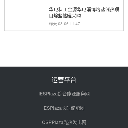
华电科工金源华电淄博熔盐储热项
目熔盐储罐采购
昨天 08-06 11:47
中国电建中南院吉西基地鲁固直流
100MW光工程性能试验采购
昨天 08-06 10:49
西子洁能中标中广核德令哈50MW
光热示范电站二列蒸汽发生器设备
采购
前天 08-05 17:20
运营平台
亚核阀业中标天山北麓100MW光
热发电工程EPC总承包项目熔盐截
IESPlaza综合能源服务网
止阀、熔盐三偏心蝶阀采购
前天 08-05 17:15
ESPlaza长时储能网
昊森机电中标新疆华电天山北麓基
地100MW光热发电工程EPC总承
CSPPlaza光热发电网
包项目熔盐介质超声波流量计采购
前天 08-05 17:09