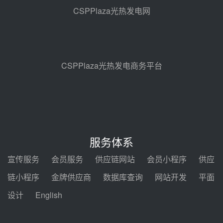
100MW光热项目机组调试及性能
CSPPlaza光热发电网
试验
昨天 08-05 10:41
解读丨十五五电源结构优化：光热
规模化助力构建绿色低碳电力供给
格局
昨天 08-05 09:11
CSPPlaza光热发电商务平台
华能西安热工院熔盐电伴热三年框
架协议项目中标候选人公示
前天 08-04 11:33
350MW光热大基地建设提速！哈
锅中标格尔木项目蒸汽发生系统
服务体系
前天 08-04 09:54
宣传服务
会员服务
供应链网站
会员小程序
供应
甘肃建投安装公司赴京洽谈，深化
链小程序
金牌供应商
数据库查询
网站开发
平面
瓜州、博州光热项目战略合作
设计
English
前天 08-04 09:27
新型电力系统建设“十五五”规划印