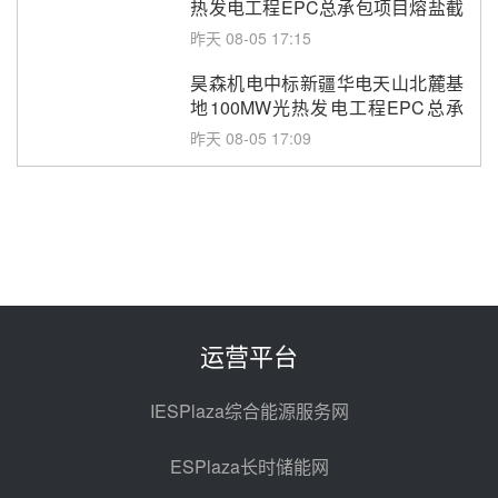
热发电工程EPC总承包项目熔盐截
止阀、熔盐三偏心蝶阀采购
昨天 08-05 17:15
昊森机电中标新疆华电天山北麓基
地100MW光热发电工程EPC总承
包项目熔盐介质超声波流量计采购
昨天 08-05 17:09
节点突破！独山子石化光伏熔盐储
能示范项目电加热器厂房顺利封顶
昨天 08-05 14:48
7400吨！迪尔化工成功签订鲁西火
电机组灵活性改造项目三元液态盐
采购合同
昨天 08-05 14:12
运营平台
迪尔化工预中标华能西安热工院
2026-2029年熔盐介质框架协议
IESPlaza综合能源服务网
昨天 08-05 11:37
ESPlaza长时储能网
中能建华中试研院中标重能新疆