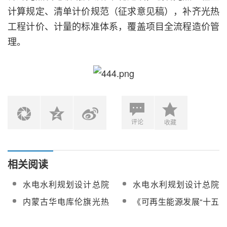
计算规定、清单计价规范（征求意见稿），补齐光热
工程计价、计量的标准体系，覆盖项目全流程造价管
理。
评论
收藏
相关阅读
水电水利规划设计总院
水电水利规划设计总院
预中标色尼区粤水电
中标色尼区粤水电
内蒙古华电库伦旗光热
《可再生能源发展“十五
150MW光热+1200兆瓦
150MW光热+1200兆瓦
项目申报方案编制咨询
五”规划》答记者问
风电一体化项目可研报
风电一体化项目可研报
服务询比采购