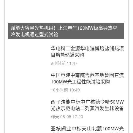
赋能大容量光热机组！上海电气120MW级高导热空
冷发电机通过型式试验
华电科工金源华电淄博熔盐储热项
目熔盐储罐采购
9小时前 11:47
中国电建中南院吉西基地鲁固直流
100MW光工程性能试验采购
10小时前 10:49
西子洁能中标中广核德令哈50MW
光热示范电站二列蒸汽发生器设备
采购
昨天 08-05 17:20
亚核阀业中标天山北麓100MW光