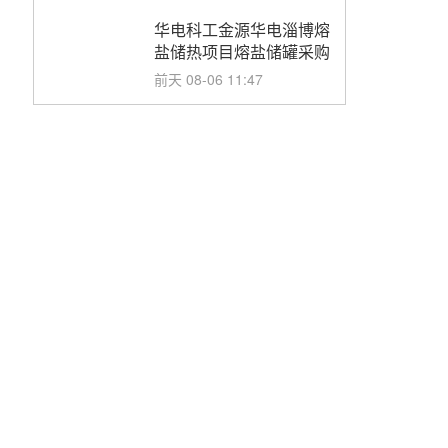
华电科工金源华电淄博熔
盐储热项目熔盐储罐采购
前天 08-06 11:47
中国电建中南院吉西基地
鲁固直流100MW光工程
性能试验采购
前天 08-06 10:49
西子洁能中标中广核德令
哈50MW光热示范电站二
列蒸汽发生器设备采购
前天 08-05 17:20
亚核阀业中标天山北麓
100MW光热发电工程
EPC总承包项目熔盐截
前天 08-05 17:15
止阀、熔盐三偏心蝶阀采
购
昊森机电中标新疆华电天
山北麓基地100MW光热
发电工程EPC总承包项
前天 08-05 17:09