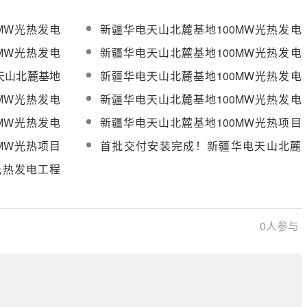
MW光热发电
新疆华电天山北麓基地100MW光热发电
)采购
工程EPC总承包项目液态太阳盐采购
MW光热发电
新疆华电天山北麓基地100MW光热发电
造采购
工程EPC总承包项目进口熔盐阀等采购
天山北麓基地
新疆华电天山北麓基地100MW光热发电
C总承包项目液
工程EPC总承包项目分散控制系统
MW光热发电
新疆华电天山北麓基地100MW光热发电
（DCS）、蒸发冷却机组等设备采购
国产汽水安全
工程进口熔盐调节阀/熔盐止回阀/熔盐三
MW光热发电
新疆华电天山北麓基地100MW光热项目
阀门等采购
偏心碟阀/大压差调节阀采购中选公示
止回阀等采购
高温熔盐管道管材、管件及工厂化加工采
MW光热项目
首批交付安装完成！新疆华电天山北麓
购
100MW塔式光热项目迎新进展
光热发电工程
电加热器采购
0
人参与