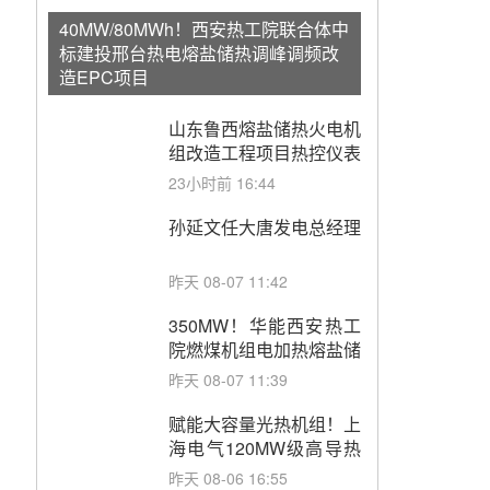
40MW/80MWh！西安热工院联合体中
标建投邢台热电熔盐储热调峰调频改
造EPC项目
山东鲁西熔盐储热火电机
组改造工程项目热控仪表
成套设备采购
23小时前 16:44
孙延文任大唐发电总经理
昨天 08-07 11:42
350MW！华能西安热工
院燃煤机组电加热熔盐储
能提升机组灵活性改造项
昨天 08-07 11:39
目初步设计第三方评审服
务采购
赋能大容量光热机组！上
海电气120MW级高导热
空冷发电机通过型式试验
昨天 08-06 16:55