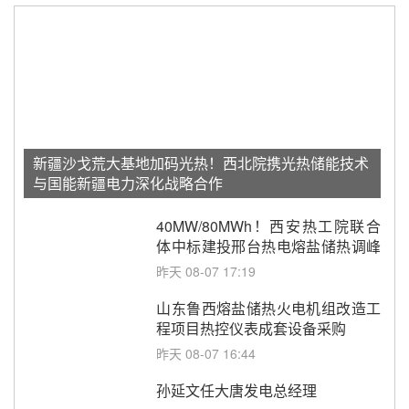
新疆沙戈荒大基地加码光热！西北院携光热储能技术
与国能新疆电力深化战略合作
40MW/80MWh！西安热工院联合
体中标建投邢台热电熔盐储热调峰
调频改造EPC项目
昨天 08-07 17:19
山东鲁西熔盐储热火电机组改造工
程项目热控仪表成套设备采购
昨天 08-07 16:44
孙延文任大唐发电总经理