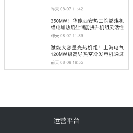
昨天 08-07 11:42
350MW！华能西安热工院燃煤机
组电加热熔盐储能提升机组灵活性
改造项目初步设计第三方评审服务
昨天 08-07 11:39
采购
赋能大容量光热机组！上海电气
120MW级高导热空冷发电机通过
型式试验
前天 08-06 16:55
华电科工金源华电淄博熔盐储热项
目熔盐储罐采购
前天 08-06 11:47
中国电建中南院吉西基地鲁固直流
100MW光工程性能试验采购
前天 08-06 10:49
运营平台
西子洁能中标中广核德令哈50MW