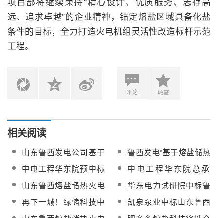
项目部将继续秉持“精心设计、优质服务、志存高
远、追求卓越”的企业精神，锚定熔盐区域具备化盐
条件的目标，全力打造火电机组灵活性改造标杆示范
工程。
评论
收藏
相关阅读
山东鲁西发电公司基于
鲁西发电“基于熔盐储热
熔盐储热的火电机组灵
的火电机组灵活性改造
中电工程华东院预中标
中电工程华东院总承
活性和退役机组再利用
技术研究与示范”技术研
鲁西发电2×600MW火电
包！山东鲁西发电火电
山东鲁西熔盐储热火电
华东电力试研院中标鲁
一体化改造技术研究项
发与示范工程EPC总承
机组熔盐储热灵活性改
机组熔盐储热灵活性改
机组改造工程项目分系
西发电熔盐储热火电灵
目招标
包招标
再下一城！绿储科技中
凯泉泵业中标山东鲁西
造工程EPC总承包
造示范工程正式启动
统、整套启动调试、涉
活性改造项目分系统、
标鲁西120MW熔盐电加
熔盐储能项目国产熔盐