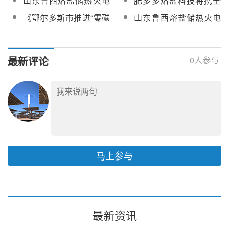
山东鲁西熔盐储热火电
肥多多熔盐科技将携全
网试验服务采购
整套启动调试和涉网试
热器采购项目
泵
机组改造工程项目分散
系列熔盐储能产品亮相
验服务
《鄂尔多斯市推进“零碳
山东鲁西熔盐储热火电
控制系统采购
第十三届中国国际光热
+”2026年行动方案》：
机组改造工程项目热控
大会
试点推进煤电机组抽汽
仪表成套设备采购
蓄热、熔盐储热等
最新评论
0
人参与
马上参与
最新资讯