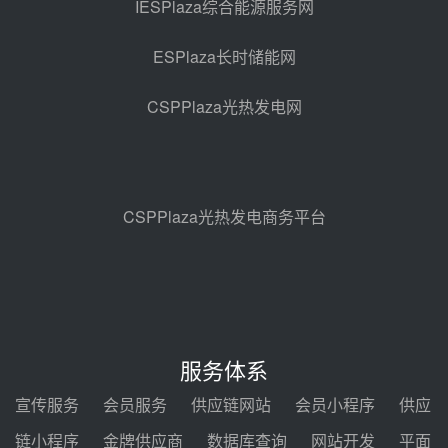
光热示范电站二列蒸汽发生器设备
IESPlaza综合能源服务网
采购
08-05 17:20
ESPlaza长时储能网
亚核阀业中标天山北麓100MW光
热发电工程EPC总承包项目熔盐截
CSPPlaza光热发电网
止阀、熔盐三偏心蝶阀采购
08-05 17:15
昊森机电中标新疆华电天山北麓基
地100MW光热发电工程EPC总承
包项目熔盐介质超声波流量计采购
08-05 17:09
CSPPlaza光热发电商务平台
节点突破！独山子石化光伏熔盐储
能示范项目电加热器厂房顺利封顶
08-05 14:48
7400吨！迪尔化工成功签订鲁西火
电机组灵活性改造项目三元液态盐
服务体系
采购合同
08-05 14:12
宣传服务
会员服务
供应链网站
会员小程序
供应
迪尔化工预中标华能西安热工院
链小程序
金牌供应商
数据库查询
网站开发
平面