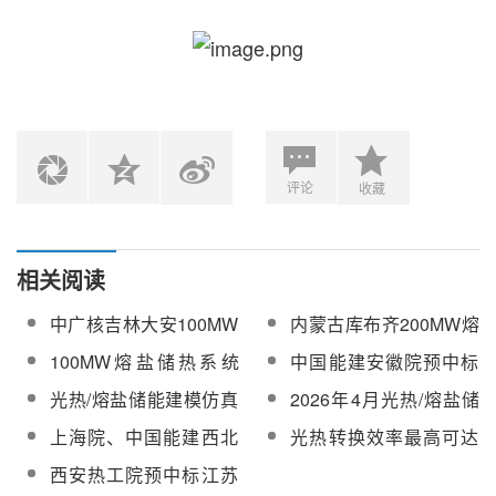
评论
收藏
相关阅读
中广核吉林大安100MW
内蒙古库布齐200MW熔
熔盐塔式光热电站完成
盐槽式光热项目勘察及
100MW熔盐储热系统
中国能建安徽院预中标
基建施工
初步设计服务中标候选
+50MW超临界CO2发电
中煤新集利辛发电熔盐
光热/熔盐储能建模仿真
2026年4月光热/熔盐储
公示
机组！华能热力电池项
储热项目可行性研究服
利器！上海飞熠将携
热相关中标项目及单位
上海院、中国能建西北
光热转换效率最高可达
目技术服务与装备采购
务
Ebsilon解决方案重磅亮
一览
院联合体中标内蒙古库
91.6%！天津大学研制
（预招标）
西安热工院预中标江苏
相CPC2026
布齐200MW熔盐槽式光
出石墨烯-熔盐复合储热