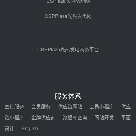
ESPlaza长时储能网
昊森机电中标新疆华电天山北麓基
地100MW光热发电工程EPC总承
CSPPlaza光热发电网
包项目熔盐介质超声波流量计采购
前天 08-05 17:09
节点突破！独山子石化光伏熔盐储
能示范项目电加热器厂房顺利封顶
前天 08-05 14:48
CSPPlaza光热发电商务平台
7400吨！迪尔化工成功签订鲁西火
电机组灵活性改造项目三元液态盐
采购合同
前天 08-05 14:12
迪尔化工预中标华能西安热工院
2026-2029年熔盐介质框架协议
服务体系
前天 08-05 11:37
宣传服务
会员服务
供应链网站
会员小程序
供应
中能建华中试研院中标重能新疆
链小程序
金牌供应商
数据库查询
网站开发
平面
100MW光热项目机组调试及性能
试验
设计
English
前天 08-05 10:41