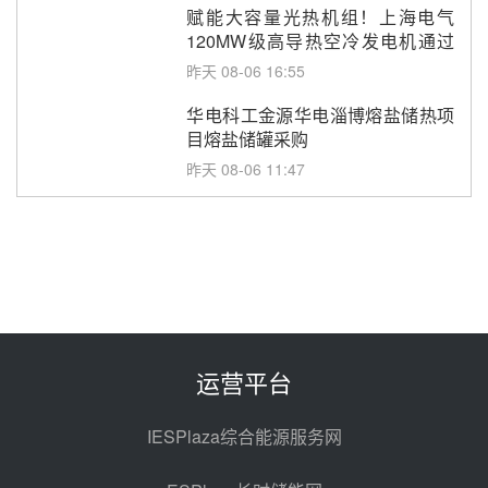
赋能大容量光热机组！上海电气
120MW级高导热空冷发电机通过
型式试验
昨天 08-06 16:55
华电科工金源华电淄博熔盐储热项
目熔盐储罐采购
昨天 08-06 11:47
中国电建中南院吉西基地鲁固直流
100MW光工程性能试验采购
昨天 08-06 10:49
西子洁能中标中广核德令哈50MW
光热示范电站二列蒸汽发生器设备
采购
前天 08-05 17:20
运营平台
亚核阀业中标天山北麓100MW光
热发电工程EPC总承包项目熔盐截
IESPlaza综合能源服务网
止阀、熔盐三偏心蝶阀采购
前天 08-05 17:15