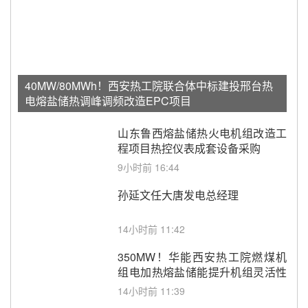
40MW/80MWh！西安热工院联合体中标建投邢台热
电熔盐储热调峰调频改造EPC项目
山东鲁西熔盐储热火电机组改造工
程项目热控仪表成套设备采购
9小时前 16:44
孙延文任大唐发电总经理
14小时前 11:42
350MW！华能西安热工院燃煤机
组电加热熔盐储能提升机组灵活性
改造项目初步设计第三方评审服务
14小时前 11:39
采购