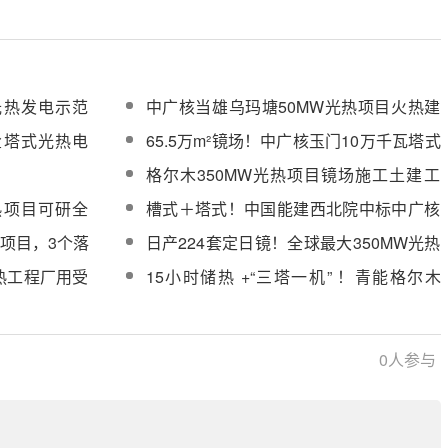
光热发电示范
中广核当雄乌玛塘50MW光热项目火热建
新招标）
设中，临建搭设、基础开挖、设备采购等
盐塔式光热电
65.5万m²镜场！中广核玉门10万千瓦塔式
工作同步推进
光热工程聚光集热系统中标候选人公示
格尔木350MW光热项目镜场施工土建工
程及安装调试采购
热项目可研全
槽式＋塔式！中国能建西北院中标中广核
新疆华曜哈密40万千瓦光热储项目可研报
热项目，3个落
日产224套定日镜！全球最大350MW光热
告编制服务
项目年底将完成5.9万套镜体安装
热工程厂用受
15小时储热 +“三塔一机” ！青能格尔木
350MW 塔式光热项目启动可研招标
0
人参与