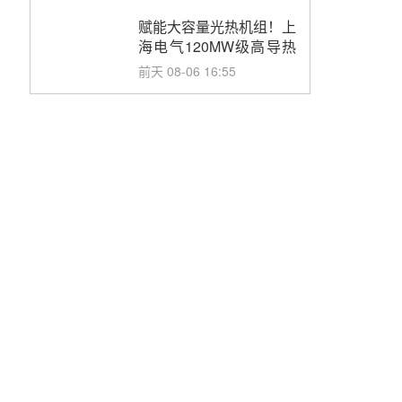
目初步设计第三方评审服
务采购
赋能大容量光热机组！上
海电气120MW级高导热
空冷发电机通过型式试验
前天 08-06 16:55
华电科工金源华电淄博熔
盐储热项目熔盐储罐采购
前天 08-06 11:47
中国电建中南院吉西基地
鲁固直流100MW光工程
性能试验采购
前天 08-06 10:49
西子洁能中标中广核德令
哈50MW光热示范电站二
列蒸汽发生器设备采购
08-05 17:20
亚核阀业中标天山北麓
100MW光热发电工程
EPC总承包项目熔盐截
08-05 17:15