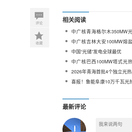
相关阅读
评论
中广核青海格尔木350MW
项目初步设计技术服务（重
中广核吉林大安100MW熔
收藏
站完成基建施工
中国“光储”发电全球最优
中广核巴西100MW塔式光
面启动
2026年青海首批4个独立光
地格尔木
喜报！鲁能阜康10万千瓦光
电一次成功
最新评论