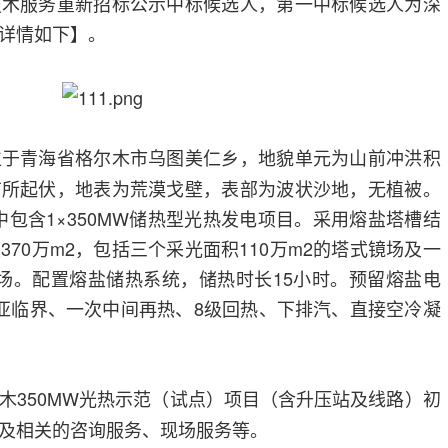
技术服务重新招标公示中标候选人，第一中标候选人为深
详情如下】。
位于青海省格尔木市乌图美仁乡，地貌单元为山前冲洪积
有所起伏，地表为荒漠戈壁，表部为波状沙地，无植被。
中包含1×350MW储热型光热发电项目。采用熔盐塔槽结
70万m2，包括三个采光面积110万m2的塔式镜场及一
镜场。配置熔盐储热系统，储热时长15小时。预留熔盐电
MW亚临界、一次中间再热、8级回热、下排汽、直接空冷凝
木350MW光热示范（试点）项目（含升压站及线路）初
及相关的咨询服务、现场服务等。