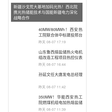
新疆沙戈荒大基地加码光热！西北院
携光热储能技术与国能新疆电力深化
战略合作
40MW/80MWh！西安热
工院联合体中标建投邢台
热电熔盐储热调峰调频改
昨天 08-07 17:19
造EPC项目
山东鲁西熔盐储热火电机
组改造工程项目热控仪表
成套设备采购
昨天 08-07 16:44
孙延文任大唐发电总经理
昨天 08-07 11:42
350MW！华能西安热工
院燃煤机组电加热熔盐储
能提升机组灵活性改造项
昨天 08-07 11:39