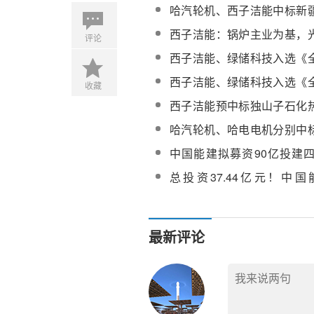
哈汽轮机、西子洁能中标新
麓基地100MW光热发电工
西子洁能：锅炉主业为基，
评论
项目主机设备采购
齐飞
西子洁能、绿储科技入选《
电力需求侧管理典型案例（2
西子洁能、绿储科技入选《
收藏
入选名单
电力需求侧管理典型案例（20
西子洁能预中标独山子石化
盐储能项目蒸汽发生系统
哈汽轮机、哈电电机分别中
县800MW光伏+100MW
中国能建拟募资90亿投建
发电机、汽轮机采购
目，光热发电为核心投资方
总投资37.44亿元！中
100MW熔盐槽式光热+80
化项目开工建设
最新评论