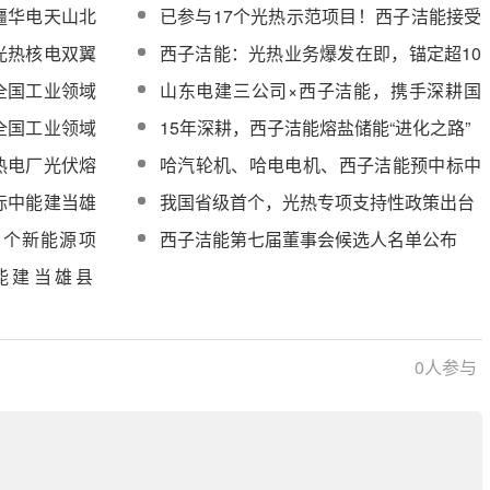
疆华电天山北
已参与17个光热示范项目！西子洁能接受
程EPC总承包
南方基金等8家机构调研，透露光热发展
光热核电双翼
西子洁能：光热业务爆发在即，锚定超10
计划与订单数据
亿订单长期目标
全国工业领域
山东电建三公司×西子洁能，携手深耕国
025年）》拟
际市场，为全球能源绿色低碳转型贡献合
全国工业领域
15年深耕，西子洁能熔盐储能“进化之路”
力
25年）》
热电厂光伏熔
哈汽轮机、哈电电机、西子洁能预中标中
能建当雄县100MW光热项目主机设备采
标中能建当雄
我国省级首个，光热专项支持性政策出台
购
光热一体化项目
四个新能源项
西子洁能第七届董事会候选人名单公布
向
国能建当雄县
0MW光伏一体
0
人参与