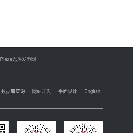
止阀、熔盐三偏心蝶阀采
购
昊森机电中标新疆华电天
山北麓基地100MW光热
发电工程EPC总承包项
08-05 17:09
目熔盐介质超声波流量计
采购
节点突破！独山子石化光
伏熔盐储能示范项目电加
热器厂房顺利封顶
08-05 14:48
PPlaza光热发电网
7400吨！迪尔化工成功
签订鲁西火电机组灵活性
改造项目三元液态盐采购
08-05 14:12
合同
迪尔化工预中标华能西安
数据库查询
网站开发
平面设计
English
热工院2026-2029年熔盐
介质框架协议
08-05 11:37
中能建华中试研院中标重
能新疆100MW光热项目
机组调试及性能试验
08-05 10:41