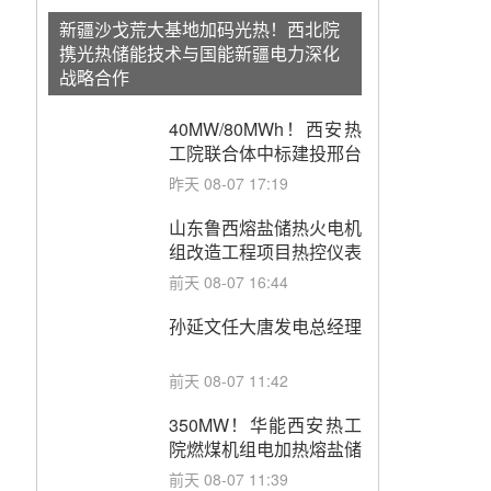
新疆沙戈荒大基地加码光热！西北院
携光热储能技术与国能新疆电力深化
战略合作
40MW/80MWh！西安热
工院联合体中标建投邢台
热电熔盐储热调峰调频改
昨天 08-07 17:19
造EPC项目
山东鲁西熔盐储热火电机
组改造工程项目热控仪表
成套设备采购
前天 08-07 16:44
孙延文任大唐发电总经理
前天 08-07 11:42
350MW！华能西安热工
院燃煤机组电加热熔盐储
能提升机组灵活性改造项
前天 08-07 11:39