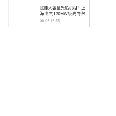
目初步设计第三方评审服
务采购
赋能大容量光热机组！上
海电气120MW级高导热
空冷发电机通过型式试验
08-06 16:55
华电科工金源华电淄博熔
盐储热项目熔盐储罐采购
08-06 11:47
中国电建中南院吉西基地
鲁固直流100MW光工程
性能试验采购
08-06 10:49
西子洁能中标中广核德令
哈50MW光热示范电站二
列蒸汽发生器设备采购
08-05 17:20
亚核阀业中标天山北麓
100MW光热发电工程
EPC总承包项目熔盐截
08-05 17:15