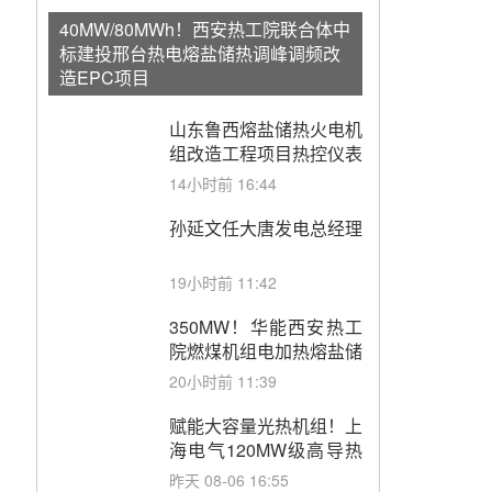
40MW/80MWh！西安热工院联合体中
标建投邢台热电熔盐储热调峰调频改
造EPC项目
山东鲁西熔盐储热火电机
组改造工程项目热控仪表
成套设备采购
14小时前 16:44
孙延文任大唐发电总经理
19小时前 11:42
350MW！华能西安热工
院燃煤机组电加热熔盐储
能提升机组灵活性改造项
20小时前 11:39
目初步设计第三方评审服
务采购
赋能大容量光热机组！上
海电气120MW级高导热
空冷发电机通过型式试验
昨天 08-06 16:55