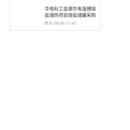
华电科工金源华电淄博熔
盐储热项目熔盐储罐采购
昨天 08-06 11:47
中国电建中南院吉西基地
鲁固直流100MW光工程
性能试验采购
昨天 08-06 10:49
西子洁能中标中广核德令
哈50MW光热示范电站二
列蒸汽发生器设备采购
前天 08-05 17:20
亚核阀业中标天山北麓
100MW光热发电工程
EPC总承包项目熔盐截
前天 08-05 17:15
止阀、熔盐三偏心蝶阀采
购
昊森机电中标新疆华电天
山北麓基地100MW光热
发电工程EPC总承包项
前天 08-05 17:09