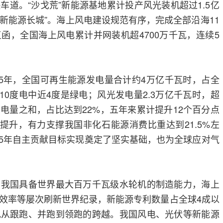
车道。“沙戈荒”新能源基地累计投产风光装机超过1.5亿
“新能源长城”。海上风电建设规范有序，完成全部沿海11
函，全国海上风电累计并网装机超4700万千瓦，连续5
25年，全国可再生能源发电量合计约4万亿千瓦时，占全
每10度电中近4度是绿电；风光发电量2.3万亿千瓦时，超
电量之和，占比达到22%，五年来累计提升12个百分点
续提升，有力支撑我国非化石能源消费比重达到21.5%左
035年自主贡献目标实现奠定了坚实基础，也为全球应对气
。我国具备世界最大百万千瓦级水轮机的制造能力，海上
效率等屡次刷新世界纪录，新能源专利数量占全球4成以
现从跟跑、并跑到领跑的跨越。我国风电、光伏等新能源