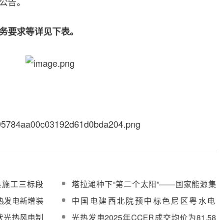
公告。
务要求等详见下表。
热施工三标段
塔拉滩种下“第二个太阳”——国家能源集
采购
团共和塔式光热项目攻坚记
光热发电新增装
中国电建西北院预中标色尼区粤水电
150MW光热项目EPC+O总承包
伏光热风电制
光热发电2025年CCER成交均价为81.58