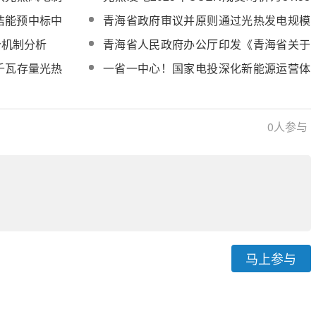
程三大主机系
元/吨，成交额8700万元
洁能预中标中
青海省政府审议并原则通过光热发电规模
目主机设备采
化发展若干措施
价机制分析
青海省人民政府办公厅印发《青海省关于
促进光热发电规模化发展的若干措施》的
千瓦存量光热
一省一中心！国家电投深化新能源运营体
通知
系改革
0
人参与
马上参与