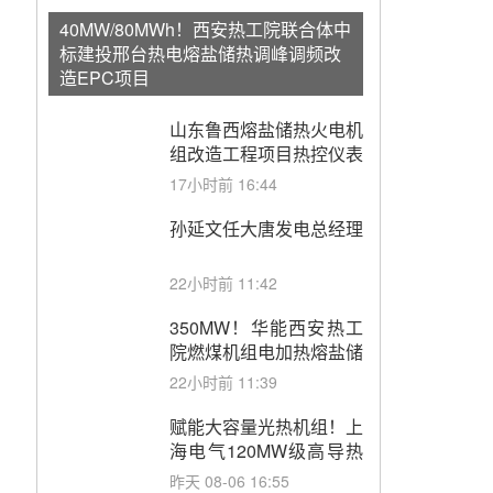
40MW/80MWh！西安热工院联合体中
标建投邢台热电熔盐储热调峰调频改
造EPC项目
山东鲁西熔盐储热火电机
组改造工程项目热控仪表
成套设备采购
17小时前 16:44
孙延文任大唐发电总经理
22小时前 11:42
350MW！华能西安热工
院燃煤机组电加热熔盐储
能提升机组灵活性改造项
22小时前 11:39
目初步设计第三方评审服
务采购
赋能大容量光热机组！上
海电气120MW级高导热
空冷发电机通过型式试验
昨天 08-06 16:55