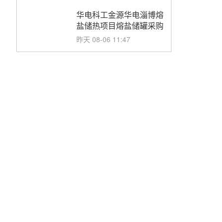
华电科工金源华电淄博熔
盐储热项目熔盐储罐采购
昨天 08-06 11:47
中国电建中南院吉西基地
鲁固直流100MW光工程
性能试验采购
昨天 08-06 10:49
西子洁能中标中广核德令
哈50MW光热示范电站二
列蒸汽发生器设备采购
前天 08-05 17:20
亚核阀业中标天山北麓
100MW光热发电工程
EPC总承包项目熔盐截
前天 08-05 17:15
止阀、熔盐三偏心蝶阀采
购
昊森机电中标新疆华电天
山北麓基地100MW光热
发电工程EPC总承包项
前天 08-05 17:09