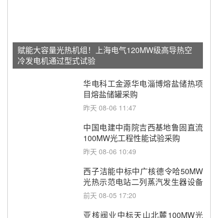
赋能大容量光热机组！上海电气120MW级高导热空
冷发电机通过型式试验
华电科工金源华电淄博熔盐储热项
目熔盐储罐采购
昨天 08-06 11:47
中国电建中南院吉西基地鲁固直流
100MW光工程性能试验采购
昨天 08-06 10:49
西子洁能中标中广核德令哈50MW
光热示范电站二列蒸汽发生器设备
采购
前天 08-05 17:20
亚核阀业中标天山北麓100MW光