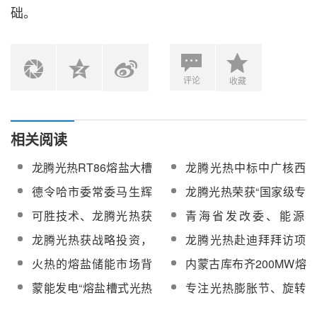
础。
评论
收藏
相关阅读
龙腾光热RT86熔盐大槽
龙腾光热中标中广核西
商业化示范项目完成30
藏当雄乌玛塘光热+光伏
德令哈市委常委马生辉
龙腾光热荣获“国家级专
天连续运行
一体化项目50MW光热
一行赴龙腾光热考察调
精特新“小巨人”企业”称
可胜技术、龙腾光热获
青海省发改委、能源
项目聚光集热系统
研
号
评中国广核集团战略供
局、中广核（青海）新
龙腾光热获战略投资，
龙腾光热赴迪拜拜访项
应商
能源投资有限公司一行
加速研发新一代槽式光
目合作方并走访中阿产
火热的熔盐储能市场背
内蒙古库布齐200MW熔
赴龙腾光热考察调研
热装备
业园
后，安全底线如何守？
盐槽式光热项目勘察及
蒙能发电“熔盐槽式光热
专注光热膨胀节、旋转
初步设计服务中标候选
电站仿真技术服务”共同
接头、金属软管等！昊
公示