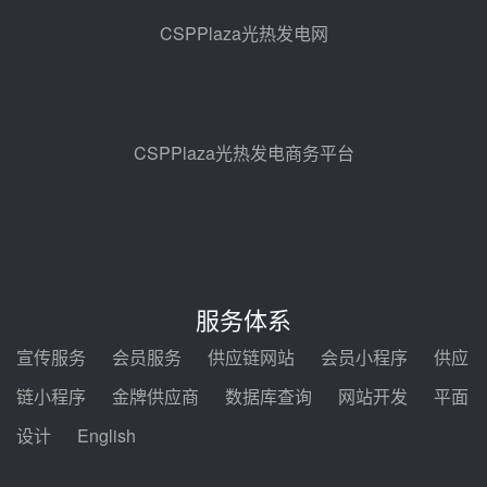
100MW光热项目机组调试及性能
CSPPlaza光热发电网
试验
前天 08-05 10:41
解读丨十五五电源结构优化：光热
规模化助力构建绿色低碳电力供给
格局
前天 08-05 09:11
CSPPlaza光热发电商务平台
华能西安热工院熔盐电伴热三年框
架协议项目中标候选人公示
08-04 11:33
350MW光热大基地建设提速！哈
锅中标格尔木项目蒸汽发生系统
服务体系
08-04 09:54
宣传服务
会员服务
供应链网站
会员小程序
供应
甘肃建投安装公司赴京洽谈，深化
链小程序
金牌供应商
数据库查询
网站开发
平面
瓜州、博州光热项目战略合作
设计
English
08-04 09:27
新型电力系统建设“十五五”规划印