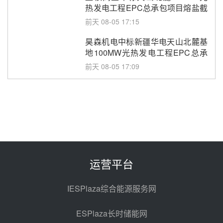
热发电工程EPC总承包项目熔盐截
止阀、熔盐三偏心蝶阀采购
前天 08-05 17:15
昊森机电中标新疆华电天山北麓基
地100MW光热发电工程EPC总承
包项目熔盐介质超声波流量计采购
前天 08-05 17:09
节点突破！独山子石化光伏熔盐储
能示范项目电加热器厂房顺利封顶
前天 08-05 14:48
7400吨！迪尔化工成功签订鲁西火
电机组灵活性改造项目三元液态盐
采购合同
前天 08-05 14:12
运营平台
迪尔化工预中标华能西安热工院
2026-2029年熔盐介质框架协议
IESPlaza综合能源服务网
前天 08-05 11:37
ESPlaza长时储能网
中能建华中试研院中标重能新疆