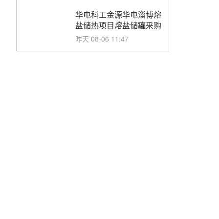
华电科工金源华电淄博熔
盐储热项目熔盐储罐采购
昨天 08-06 11:47
中国电建中南院吉西基地
鲁固直流100MW光工程
性能试验采购
昨天 08-06 10:49
西子洁能中标中广核德令
哈50MW光热示范电站二
列蒸汽发生器设备采购
前天 08-05 17:20
亚核阀业中标天山北麓
100MW光热发电工程
EPC总承包项目熔盐截
前天 08-05 17:15
止阀、熔盐三偏心蝶阀采
购
昊森机电中标新疆华电天
山北麓基地100MW光热
发电工程EPC总承包项
前天 08-05 17:09