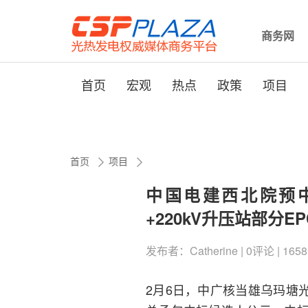
商务网
首页
宏观
热点
政策
项目
首页
项目
中国电建西北院预中
+220kV升压站部分E
发布者：Catherine | 0评论 | 1658
2月6日，中广核当雄乌玛塘光