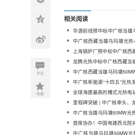
相关阅读
华源前线预中标中广核当雄乌
光热项目熔盐电加热器
中广核西藏当雄乌玛塘光热
项目50MW光热项目聚光集
上海锅炉厂预中标中广核西
光热+光伏一体化项目50M
龙腾光热中标中广核西藏当
汽发生系统设备
+光伏一体化项目50MW光
中广核西藏当雄乌玛塘50M
评论
热系统
汽发生系统、汽轮发电机组
中广核新能源“十四五”光热
纪实
全球海拔最高的槽式光热电
收藏
西藏乌玛塘50MW光热项目
里程碑突破 | 中广核牵头
攻关国内首个超高海拔大开
中广核当雄乌玛塘50MW光
级专项获批立项
设中，临建搭设、基础开挖
首席协办！中国电建西北院
工作同步推进
线光热发电解决方案重磅亮相C
中广核当雄乌玛塘50MW光