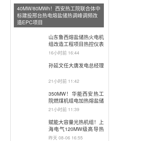
40MW/80MWh！西安热工院联合体中
标建投邢台热电熔盐储热调峰调频改
造EPC项目
山东鲁西熔盐储热火电机
组改造工程项目热控仪表
成套设备采购
16小时前 16:44
孙延文任大唐发电总经理
21小时前 11:42
350MW！华能西安热工
院燃煤机组电加热熔盐储
能提升机组灵活性改造项
21小时前 11:39
目初步设计第三方评审服
务采购
赋能大容量光热机组！上
海电气120MW级高导热
空冷发电机通过型式试验
昨天 08-06 16:55