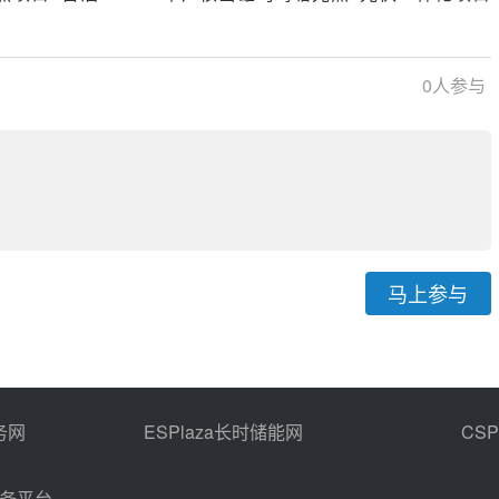
熔盐泵设备采购
0
人参与
马上参与
务网
ESPlaza长时储能网
CS
商务平台