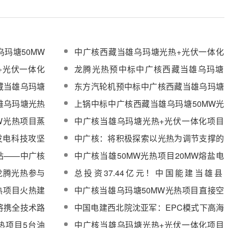
玛塘50MW
中广核西藏当雄乌玛塘光热+光伏一体化
项目50MW光热项目蒸汽发生系统、汽轮
+光伏一体化
龙腾光热预中标中广核西藏当雄乌玛塘
发电机组设备采购
热系统采购
50MW光热项目聚光集热系统采购
藏当雄乌玛塘
东方汽轮机预中标中广核西藏当雄乌玛塘
W光热项目蒸
50MW光热项目汽轮发电机组设备
雄乌玛塘光热
上锅中标中广核西藏当雄乌玛塘50MW光
热项目聚光集
热项目蒸汽发生系统
W光热项目蒸
中广核当雄乌玛塘光热+光伏一体化项目
中标结果公示
50MW光热+220kV升压站部分EPC总承
发电科技攻坚
中广核：将积极探索以光热为调节支撑的
包招标
高比例绿电大基地开发建设
站——中广核
中广核当雄50MW光热项目20MW熔盐电
正式开建
加热器+1万吨熔盐采购
、龙腾光热参与
总投资37.44亿元！中国能建当雄县
口槽式光热省
100MW熔盐槽式光热+800MW光伏一体
热项目火热建
中广核当雄乌玛塘50MW光热项目直接空
化项目开工建设
、设备采购等
冷系统设备采购
将携全技术路
中国电建西北院沈亚军：EPC模式下高海
PC2026
拔光热项目管理与实践
热项目5台油
中广核当雄乌玛塘光热+光伏一体化项目