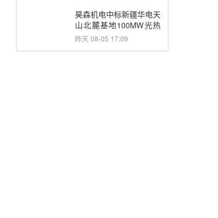
止阀、熔盐三偏心蝶阀采
购
昊森机电中标新疆华电天
山北麓基地100MW光热
发电工程EPC总承包项
昨天 08-05 17:09
目熔盐介质超声波流量计
采购
节点突破！独山子石化光
伏熔盐储能示范项目电加
热器厂房顺利封顶
昨天 08-05 14:48
7400吨！迪尔化工成功
签订鲁西火电机组灵活性
改造项目三元液态盐采购
昨天 08-05 14:12
合同
迪尔化工预中标华能西安
热工院2026-2029年熔盐
介质框架协议
昨天 08-05 11:37
中能建华中试研院中标重
能新疆100MW光热项目
机组调试及性能试验
昨天 08-05 10:41