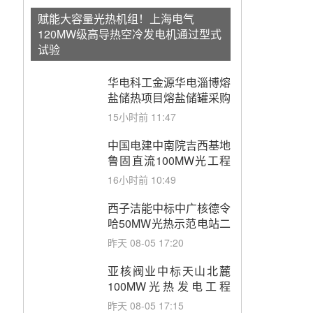
赋能大容量光热机组！上海电气
120MW级高导热空冷发电机通过型式
试验
华电科工金源华电淄博熔
盐储热项目熔盐储罐采购
15小时前 11:47
中国电建中南院吉西基地
鲁固直流100MW光工程
性能试验采购
16小时前 10:49
西子洁能中标中广核德令
哈50MW光热示范电站二
列蒸汽发生器设备采购
昨天 08-05 17:20
亚核阀业中标天山北麓
100MW光热发电工程
EPC总承包项目熔盐截
昨天 08-05 17:15