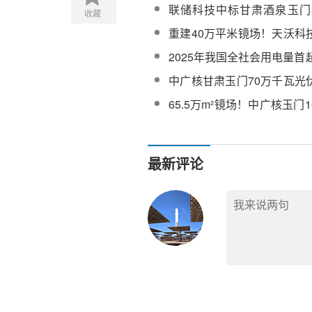
示范工程EPC总承包项目三
联储科技中标甘肃酒泉玉门3
收藏
服务中标候选人公示
空气储能电站示范工程EPC
重建40万平米镜场！天沃科
元熔盐化盐服务
投资建设玉门鑫能30万千瓦
2025年我国全社会用电量首
体化”项目的议案》
时，光热发电投资实现快速
中广核甘肃玉门70万千瓦光
氢项目100MW光热工程汽
65.5万m²镜场！中广核玉门
及附属设备重新招标
光热工程聚光集热系统中标
最新评论