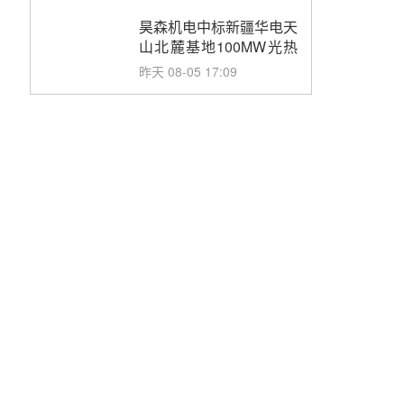
止阀、熔盐三偏心蝶阀采
购
昊森机电中标新疆华电天
山北麓基地100MW光热
发电工程EPC总承包项
昨天 08-05 17:09
目熔盐介质超声波流量计
采购
节点突破！独山子石化光
伏熔盐储能示范项目电加
热器厂房顺利封顶
昨天 08-05 14:48
7400吨！迪尔化工成功
签订鲁西火电机组灵活性
改造项目三元液态盐采购
昨天 08-05 14:12
合同
迪尔化工预中标华能西安
热工院2026-2029年熔盐
介质框架协议
前天 08-05 11:37
中能建华中试研院中标重
能新疆100MW光热项目
机组调试及性能试验
前天 08-05 10:41