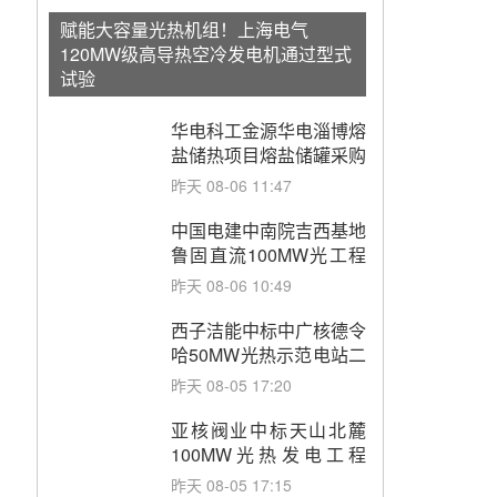
赋能大容量光热机组！上海电气
120MW级高导热空冷发电机通过型式
试验
华电科工金源华电淄博熔
盐储热项目熔盐储罐采购
昨天 08-06 11:47
中国电建中南院吉西基地
鲁固直流100MW光工程
性能试验采购
昨天 08-06 10:49
西子洁能中标中广核德令
哈50MW光热示范电站二
列蒸汽发生器设备采购
昨天 08-05 17:20
亚核阀业中标天山北麓
100MW光热发电工程
EPC总承包项目熔盐截
昨天 08-05 17:15