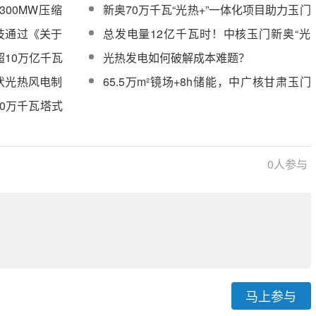
元熔盐及化盐
空气储能电站示范工程EPC总承包项目三
00MW压缩
新奥70万千瓦“光热+”一体化项目助力玉门
元熔盐及化盐服务
总承包项目三
收官“十四五”
技通过《关于
总发电量12亿千瓦时！中核玉门新奥“光
“光热+风电一
热储能+光伏+风电”一体化项目成效亮眼
超10万亿千瓦
光热发电如何破解成本难题？
增长
伏光热风电制
65.5万m²镜场+8h储能，中广核甘肃玉门
轮机、发电机
10万千瓦塔式光热工程蒸汽发生系统中标
10万千瓦塔式
候选人公示
候选人公示
0
人参与
马上参与