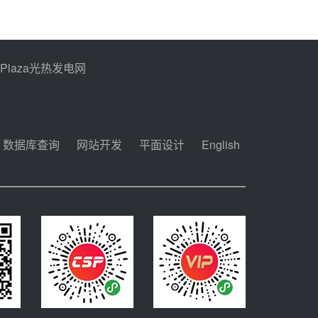
解读丨十五五电源结构优
化：光热规模化助力构建
绿色低碳电力供给格局
前天 08-05 09:11
PPlaza光热发电网
华能西安热工院熔盐电伴
热三年框架协议项目中标
候选人公示
08-04 11:33
数据库查询
网站开发
平面设计
English
350MW光热大基地建设
提速！哈锅中标格尔木项
目蒸汽发生系统
08-04 09:54
甘肃建投安装公司赴京洽
谈，深化瓜州、博州光热
项目战略合作
08-04 09:27
新型电力系统建设“十五
五”规划印发！明确推动
光热发电规模化发展
08-04 09:16