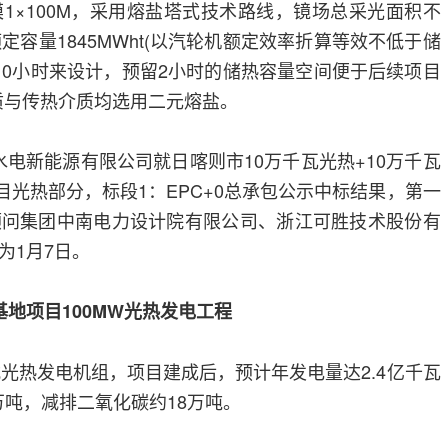
1×100M，采用熔盐塔式技术路线，镜场总采光面积不
定容量1845MWht(以汽轮机额定效率折算等效不低于储
10小时来设计，预留2小时的储热容量空间便于后续项目
质与传热介质均选用二元熔盐。
县粤水电新能源有限公司就日喀则市10万千瓦光热+10万千瓦
目光热部分，标段1：EPC+0总承包公示中标结果，第一
顾问集团中南电力设计院有限公司、浙江可胜技术股份有
为1月7日。
地项目100MW光热发电工程
式光热发电机组，项目建成后，预计年发电量达2.4亿千瓦
万吨，减排二氧化碳约18万吨。