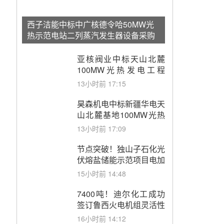
西子洁能中标中广核德令哈50MW光
热示范电站二列蒸汽发生器设备采购
亚核阀业中标天山北麓
100MW光热发电工程
EPC总承包项目熔盐截
13小时前 17:15
止阀、熔盐三偏心蝶阀采
购
昊森机电中标新疆华电天
山北麓基地100MW光热
发电工程EPC总承包项
13小时前 17:09
目熔盐介质超声波流量计
采购
节点突破！独山子石化光
伏熔盐储能示范项目电加
热器厂房顺利封顶
15小时前 14:48
7400吨！迪尔化工成功
签订鲁西火电机组灵活性
改造项目三元液态盐采购
16小时前 14:12