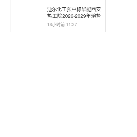
合同
迪尔化工预中标华能西安
热工院2026-2029年熔盐
介质框架协议
18小时前 11:37
中能建华中试研院中标重
能新疆100MW光热项目
机组调试及性能试验
19小时前 10:41
解读丨十五五电源结构优
化：光热规模化助力构建
绿色低碳电力供给格局
21小时前 09:11
华能西安热工院熔盐电伴
热三年框架协议项目中标
候选人公示
昨天 08-04 11:33
350MW光热大基地建设
提速！哈锅中标格尔木项
目蒸汽发生系统
昨天 08-04 09:54