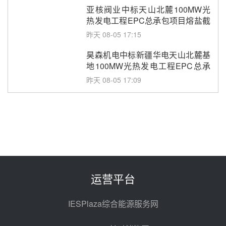
亚核阀业中标天山北麓100MW光
热发电工程EPC总承包项目熔盐截
止阀、熔盐三偏心蝶阀采购
昨天 08-05 17:15
昊森机电中标新疆华电天山北麓基
地100MW光热发电工程EPC总承
包项目熔盐介质超声波流量计采购
昨天 08-05 17:09
节点突破！独山子石化光伏熔盐储
能示范项目电加热器厂房顺利封顶
昨天 08-05 14:48
7400吨！迪尔化工成功签订鲁西火
电机组灵活性改造项目三元液态盐
采购合同
昨天 08-05 14:12
运营平台
迪尔化工预中标华能西安热工院
2026-2029年熔盐介质框架协议
IESPlaza综合能源服务网
昨天 08-05 11:37