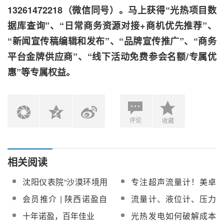
13261472218（微信同号）。马上获得“光热项目数
据库查询”、“日常商务资源对接+商机优先推荐”、
“新闻宣传稿编辑和发布”、“品牌宣传推广”、“商务
平台金牌供应商”、“线下活动免费参会名额/专属优
惠”等专属权益。
评论
收藏
相关阅读
沈阳仪表院“沙漠环境用
专注超声流量计！美卓
光热定日镜清洗机器人”
伦仪表邀您共聚
会员推介 | 陕西诺盈自
流量计、液位计、压力
项目入选辽宁省首台(套)
CPC2025第十二届光热
动化仪表有限公司
变送器等专业制造商诺
十年诺盈，百年佳业
光热发电如何破解成本
重大技术装备推广应用
大会
盈自动化加入