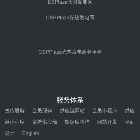
ESPlaza长时储能网
中能建华中试研院中标重能新疆
100MW光热项目机组调试及性能
CSPPlaza光热发电网
试验
昨天 08-05 10:41
解读丨十五五电源结构优化：光热
规模化助力构建绿色低碳电力供给
格局
昨天 08-05 09:11
CSPPlaza光热发电商务平台
华能西安热工院熔盐电伴热三年框
架协议项目中标候选人公示
前天 08-04 11:33
350MW光热大基地建设提速！哈
锅中标格尔木项目蒸汽发生系统
服务体系
前天 08-04 09:54
宣传服务
会员服务
供应链网站
会员小程序
供应
甘肃建投安装公司赴京洽谈，深化
链小程序
金牌供应商
数据库查询
网站开发
平面
瓜州、博州光热项目战略合作
设计
English
前天 08-04 09:27