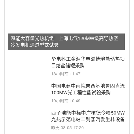
赋能大容量光热机组！上海电气120MW级高导热空
冷发电机通过型式试验
华电科工金源华电淄博熔盐储热项
目熔盐储罐采购
18小时前 11:47
中国电建中南院吉西基地鲁固直流
100MW光工程性能试验采购
19小时前 10:49
西子洁能中标中广核德令哈50MW
光热示范电站二列蒸汽发生器设备
采购
昨天 08-05 17:20