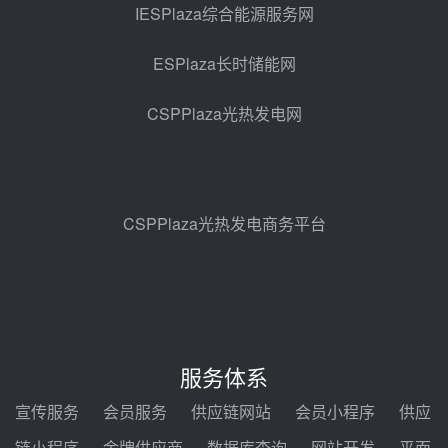
光热示范电站二列蒸汽发生器设备
IESPlaza综合能源服务网
采购
08-05 17:20
ESPlaza长时储能网
亚核阀业中标天山北麓100MW光
热发电工程EPC总承包项目熔盐截
CSPPlaza光热发电网
止阀、熔盐三偏心蝶阀采购
08-05 17:15
昊森机电中标新疆华电天山北麓基
地100MW光热发电工程EPC总承
包项目熔盐介质超声波流量计采购
08-05 17:09
CSPPlaza光热发电商务平台
节点突破！独山子石化光伏熔盐储
能示范项目电加热器厂房顺利封顶
08-05 14:48
7400吨！迪尔化工成功签订鲁西火
电机组灵活性改造项目三元液态盐
服务体系
采购合同
08-05 14:12
宣传服务
会员服务
供应链网站
会员小程序
供应
迪尔化工预中标华能西安热工院
链小程序
金牌供应商
数据库查询
网站开发
平面