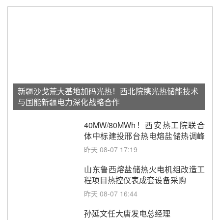
新疆沙戈荒大基地加码光热！西北院携光热储能技术
与国能新疆电力深化战略合作
40MW/80MWh！西安热工院联合
体中标建投邢台热电熔盐储热调峰
调频改造EPC项目
昨天 08-07 17:19
山东鲁西熔盐储热火电机组改造工
程项目热控仪表成套设备采购
昨天 08-07 16:44
孙延文任大唐发电总经理