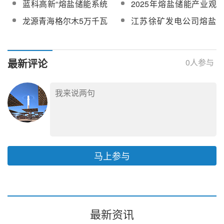
蓝科高新“熔盐储能系统
2025年熔盐储能产业观
阀设备采购
生产项目熔盐储能系统
高温熔盐储罐成套技术
察
龙源青海格尔木5万千瓦
江苏徐矿发电公司熔盐
调试技术服务采购
及装备”入围“全国企业绿
熔盐储能项目铠装电加
储能项目初步设计及概
色低碳发展优秀实践案
热器（高温伴热电缆）
算项目采购
例”
采购中标结果公示
最新评论
0
人参与
马上参与
最新资讯