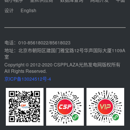
2026-2029年熔盐介质框架协议
设计
English
08-05 11:37
中能建华中试研院中标重能新疆
100MW光热项目机组调试及性能
试验
08-05 10:41
电话：010-85618022/85618023
地址：北京市朝阳区建国门雅宝路12号华声国际大厦1109A
室
Copyright © 2012-2020 CSPPLAZA光热发电网版权所有
All Rights Reserved.
京ICP备13024512号-4