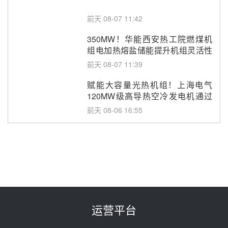
前天 08-07 11:42
350MW！华能西安热工院燃煤机
组电加热熔盐储能提升机组灵活性
改造项目初步设计第三方评审服务
前天 08-07 11:39
采购
赋能大容量光热机组！上海电气
120MW级高导热空冷发电机通过
型式试验
前天 08-06 16:55
华电科工金源华电淄博熔盐储热项
目熔盐储罐采购
08-06 11:47
中国电建中南院吉西基地鲁固直流
100MW光工程性能试验采购
08-06 10:49
运营平台
西子洁能中标中广核德令哈50MW