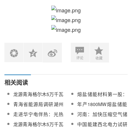
评论
收藏
相关阅读
龙源青海格尔木5万千瓦
熔盐储能材料第一股：
熔盐储能项目铠装电加
迪尔化工的储能雄心
青海省能源局调研湖州
年产1800MW熔盐储能
热器（高温伴热电缆）
熔盐储能产业链
电加热器！华瑞电气新
走进华宁电伴热：光热
河南：加快压缩空气储
采购
工厂即将完工投产
熔盐储能“防凝卫士”
能、熔盐储能技术创新
龙源青海格尔木5万千瓦
中国能建西北电力试研
发展
熔盐储能项目熔盐调节
院中标华能西安热工院