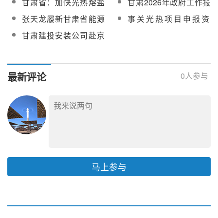
甘肃省：加快光热熔盐
甘肃2026年政府工作报
站
投入运行
节能降碳技术推荐目录
储能等规模化应用
告：“十四五”期间形成光
张天龙履新甘肃省能源
事关光热项目申报资
伏、风电、光热3条装备
局局长
格！甘肃划定新能源竞
甘肃建投安装公司赴京
制造完整产业链
量竞价投产时限与资格
洽谈，深化瓜州、博州
红线
光热项目战略合作
最新评论
0
人参与
马上参与