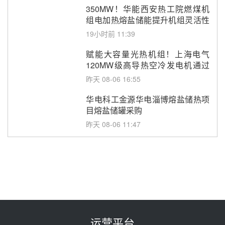
350MW！华能西安热工院燃煤机
组电加热熔盐储能提升机组灵活性
改造项目初步设计第三方评审服务
19小时前 11:39
采购
赋能大容量光热机组！上海电气
120MW级高导热空冷发电机通过
型式试验
昨天 08-06 16:55
华电科工金源华电淄博熔盐储热项
目熔盐储罐采购
昨天 08-06 11:47
中国电建中南院吉西基地鲁固直流
100MW光工程性能试验采购
昨天 08-06 10:49
西子洁能中标中广核德令哈50MW
光热示范电站二列蒸汽发生器设备
采购
前天 08-05 17:20
运营平台