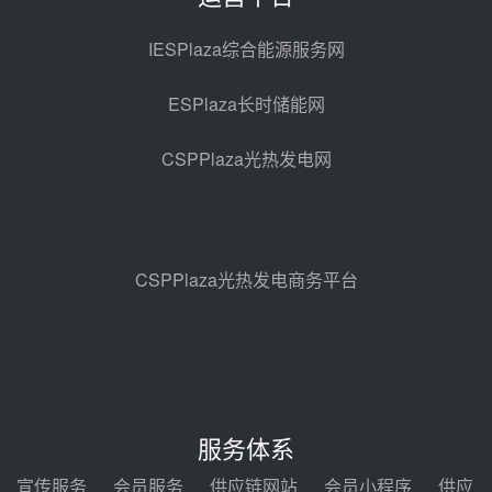
亚核阀业中标天山北麓100MW光
热发电工程EPC总承包项目熔盐截
IESPlaza综合能源服务网
止阀、熔盐三偏心蝶阀采购
前天 08-05 17:15
ESPlaza长时储能网
昊森机电中标新疆华电天山北麓基
地100MW光热发电工程EPC总承
CSPPlaza光热发电网
包项目熔盐介质超声波流量计采购
前天 08-05 17:09
节点突破！独山子石化光伏熔盐储
能示范项目电加热器厂房顺利封顶
前天 08-05 14:48
CSPPlaza光热发电商务平台
7400吨！迪尔化工成功签订鲁西火
电机组灵活性改造项目三元液态盐
采购合同
前天 08-05 14:12
迪尔化工预中标华能西安热工院
2026-2029年熔盐介质框架协议
服务体系
前天 08-05 11:37
宣传服务
会员服务
供应链网站
会员小程序
供应