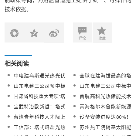
技术依据。
评论
收藏
相关阅读
中电建乌斯通光热光伏
全球在建海拔最高的塔
一体化项目100MW塔式
式熔盐光热项目光伏组
山东电建三公司预中标
山东电建三公司中标中
熔盐太阳能热发电站委
件开始安装
中电建乌斯通100MW塔
电建乌斯通100MW塔式
甘肃省科技重大专项“塔
首航高科光热储能技术
托运维服务招标
式熔盐太阳能热发电站
熔盐太阳能热发电站委
式熔盐光热发电高温太
点亮青藏高原 | 三峡格
宝武特冶欧新哲：塔式
青海格尔木鲁能新能源
委托运维服务
托运维服务
阳能吸收涂层关键技术
尔木塔式熔盐光热项目
熔盐电站吸热器用镍基
取得塔式熔盐光热电站
台湾青年科技人才陇上
设备安装进度达80%！
及产业化应用”项目通过
并网发电
合金薄壁管材的国产化
吸热器联箱密封装置专
志愿行活动走进首航
世界纬度最高的塔式熔
验收
工信部：塔式熔盐光热
苏州热工院硝基太阳能
与应用
利
100MW塔式熔盐光热电
盐光热电站预计年底前
发电技术入选2025国家
熔盐服务框架采购