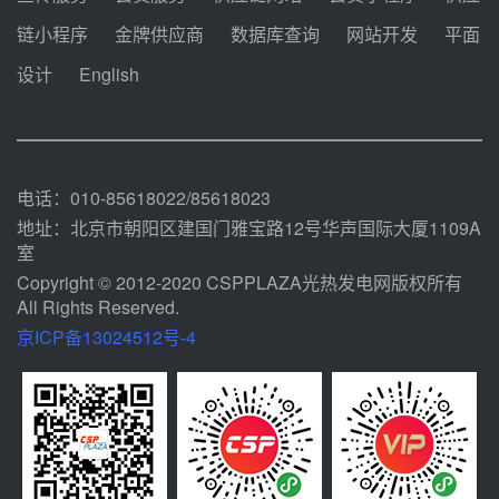
中能建华中试研院中标重能新疆
链小程序
金牌供应商
数据库查询
网站开发
平面
100MW光热项目机组调试及性能
试验
设计
English
前天 08-05 10:41
解读丨十五五电源结构优化：光热
规模化助力构建绿色低碳电力供给
格局
前天 08-05 09:11
电话：010-85618022/85618023
地址：北京市朝阳区建国门雅宝路12号华声国际大厦1109A
室
Copyright © 2012-2020 CSPPLAZA光热发电网版权所有
All Rights Reserved.
京ICP备13024512号-4