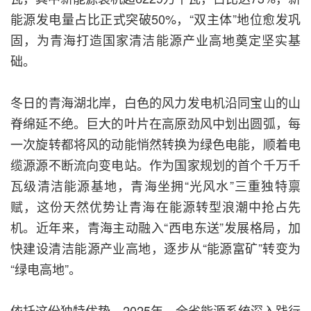
能源发电量占比正式突破50%，“双主体”地位愈发巩
固，为青海打造国家清洁能源产业高地奠定坚实基
础。
冬日的青海湖北岸，白色的风力发电机沿同宝山的山
脊绵延不绝。巨大的叶片在高原劲风中划出圆弧，每
一次旋转都将风的动能悄然转换为绿色电能，顺着电
缆源源不断流向变电站。作为国家规划的首个千万千
瓦级清洁能源基地，青海坐拥“光风水”三重独特禀
赋，这份天然优势让青海在能源转型浪潮中抢占先
机。近年来，青海主动融入“西电东送”发展格局，加
快建设清洁能源产业高地，逐步从“能源富矿”转变为
“绿电高地”。
依托这份独特优势，2025年，全省能源系统深入践行