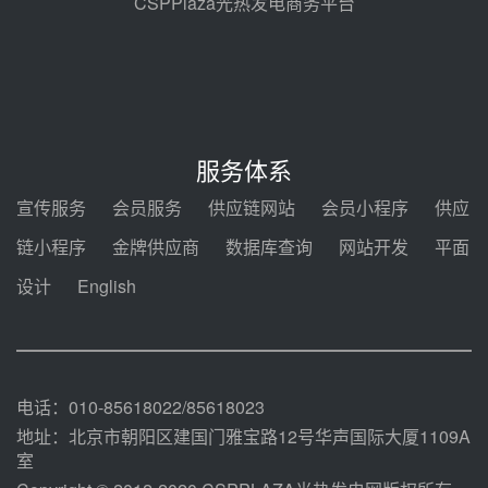
CSPPlaza光热发电商务平台
节点突破！独山子石化光伏熔盐储
能示范项目电加热器厂房顺利封顶
08-05 14:48
7400吨！迪尔化工成功签订鲁西火
电机组灵活性改造项目三元液态盐
服务体系
采购合同
08-05 14:12
宣传服务
会员服务
供应链网站
会员小程序
供应
迪尔化工预中标华能西安热工院
链小程序
金牌供应商
数据库查询
网站开发
平面
2026-2029年熔盐介质框架协议
设计
English
08-05 11:37
中能建华中试研院中标重能新疆
100MW光热项目机组调试及性能
试验
08-05 10:41
电话：010-85618022/85618023
地址：北京市朝阳区建国门雅宝路12号华声国际大厦1109A
室