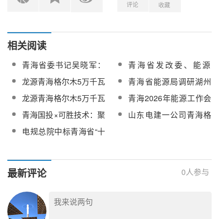
评论
收藏
相关阅读
青海省委书记吴晓军：
青海省发改委、能源
构建以光热电站为引
局、中广核（青海）新
龙源青海格尔木5万千瓦
青海省能源局调研湖州
领，各类新型储能为补
能源投资有限公司一行
熔盐储能项目铠装电加
熔盐储能产业链
龙源青海格尔木5万千瓦
青海2026年能源工作会
充的多元储能体系，增
赴龙腾光热考察调研
热器（高温伴热电缆）
熔盐储能项目熔盐调节
议：加快打造光热产业
强新型能源体系安全韧
青海国投×可胜技术：聚
山东电建一公司青海格
采购
阀设备采购
集群，加快外送电源基
性
焦产业落地、技术研发
尔木350MW塔式光热发
电规总院中标青海省“十
地、调节性电源和本地
等，助力青海光热产业
电项目3号吸热塔及附属
五五”光热发展规划
消纳项目建设
提速发展
工程标段采购
最新评论
0
人参与