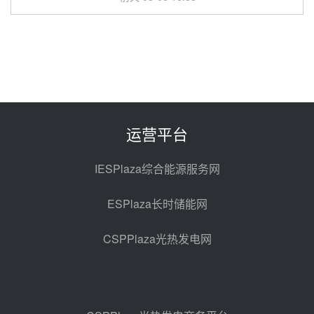
华电科工金源华电淄博熔盐储热项
目熔盐储罐采购
前天 08-06 11:47
中国电建中南院吉西基地鲁固直流
100MW光工程性能试验采购
前天 08-06 10:49
运营平台
西子洁能中标中广核德令哈50MW
光热示范电站二列蒸汽发生器设备
IESPlaza综合能源服务网
采购
08-05 17:20
ESPlaza长时储能网
亚核阀业中标天山北麓100MW光
热发电工程EPC总承包项目熔盐截
CSPPlaza光热发电网
止阀、熔盐三偏心蝶阀采购
08-05 17:15
昊森机电中标新疆华电天山北麓基
地100MW光热发电工程EPC总承
包项目熔盐介质超声波流量计采购
08-05 17:09