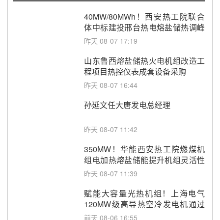
40MW/80MWh！西安热工院联合
体中标建投邢台热电熔盐储热调峰
调频改造EPC项目
昨天 08-07 17:19
山东鲁西熔盐储热火电机组改造工
程项目热控仪表成套设备采购
昨天 08-07 16:44
孙延文任大唐发电总经理
昨天 08-07 11:42
350MW！华能西安热工院燃煤机
组电加热熔盐储能提升机组灵活性
改造项目初步设计第三方评审服务
昨天 08-07 11:39
采购
赋能大容量光热机组！上海电气
120MW级高导热空冷发电机通过
型式试验
前天 08-06 16:55