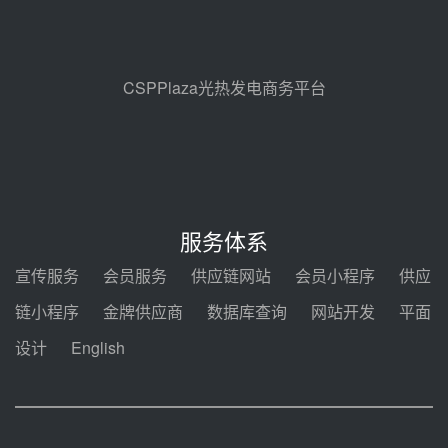
解读丨十五五电源结构优化：光热
规模化助力构建绿色低碳电力供给
格局
昨天 08-05 09:11
CSPPlaza光热发电商务平台
华能西安热工院熔盐电伴热三年框
架协议项目中标候选人公示
前天 08-04 11:33
350MW光热大基地建设提速！哈
锅中标格尔木项目蒸汽发生系统
服务体系
前天 08-04 09:54
宣传服务
会员服务
供应链网站
会员小程序
供应
甘肃建投安装公司赴京洽谈，深化
链小程序
金牌供应商
数据库查询
网站开发
平面
瓜州、博州光热项目战略合作
设计
English
前天 08-04 09:27
新型电力系统建设“十五五”规划印
发！明确推动光热发电规模化发展
前天 08-04 09:16