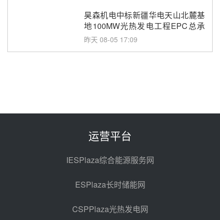
昊森机电中标新疆华电天山北麓基
地100MW光热发电工程EPC总承
包项目熔盐介质超声波流量计采购
昨天 08-05 17:09
节点突破！独山子石化光伏熔盐储
能示范项目电加热器厂房顺利封顶
昨天 08-05 14:48
7400吨！迪尔化工成功签订鲁西火
电机组灵活性改造项目三元液态盐
采购合同
昨天 08-05 14:12
运营平台
迪尔化工预中标华能西安热工院
2026-2029年熔盐介质框架协议
IESPlaza综合能源服务网
昨天 08-05 11:37
ESPlaza长时储能网
中能建华中试研院中标重能新疆
100MW光热项目机组调试及性能
CSPPlaza光热发电网
试验
昨天 08-05 10:41