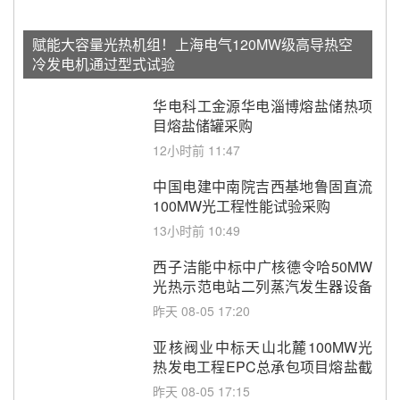
赋能大容量光热机组！上海电气120MW级高导热空
冷发电机通过型式试验
华电科工金源华电淄博熔盐储热项
目熔盐储罐采购
12小时前 11:47
中国电建中南院吉西基地鲁固直流
100MW光工程性能试验采购
13小时前 10:49
西子洁能中标中广核德令哈50MW
光热示范电站二列蒸汽发生器设备
采购
昨天 08-05 17:20
亚核阀业中标天山北麓100MW光
热发电工程EPC总承包项目熔盐截
止阀、熔盐三偏心蝶阀采购
昨天 08-05 17:15