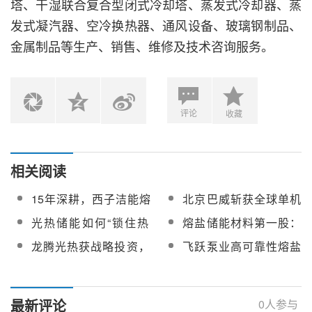
塔、干湿联合复合型闭式冷却塔、蒸发式冷却器、蒸
发式凝汽器、空冷换热器、通风设备、玻璃钢制品、
金属制品等生产、销售、维修及技术咨询服务。
评论
收藏
相关阅读
15年深耕，西子洁能熔
北京巴威斩获全球单机
盐储能“进化之路”
规模最大光热发电项目
光热储能如何“锁住热
熔盐储能材料第一股：
核心装备订单
量”？探访鲁科新材的硬
迪尔化工的储能雄心
龙腾光热获战略投资，
飞跃泵业高可靠性熔盐
实力
加速研发新一代槽式光
泵助力国能青豫直流二
热装备
期10万千瓦光热项目顺
利并网发电
最新评论
0
人参与