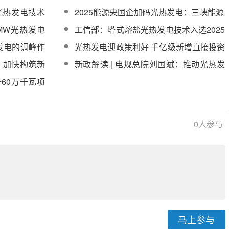
细则征求意见
热发电项目供盐化盐工作
光热发电技术
2025能源央国企加码光热发电：三峡能源
MW光热发电
工信部：塔式熔盐光热发电技术入选2025
盐阀等采购
国家节能降碳技术推荐目录
发电的调峰作
光热发电迎政策利好 千亿级新增直接投资
品类新能源一
可期
国：加快构筑新
新政解读 | 电规总院刘国斌：推动光热发
国光热发电规
电高质量规模化发展 助力加快构建新型电
60万千瓦项
力系统
0
人参与
马上参与