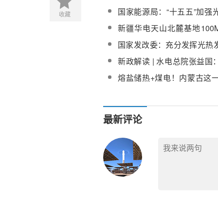
务、电力并网运行管理实施
国家能源局：“十五五”加强
收藏
（含附件）
攻关和装备研发
新疆华电天山北麓基地100
工程EPC总承包项目进口熔
国家发改委：充分发挥光热
用，推动风电光伏光热等多
新政解读 | 水电总院张益
体化发展
型电力系统重要支撑 开启我
熔盐储热+煤电！内蒙古这一
模化发展新征程
目勘察设计服务招标
最新评论