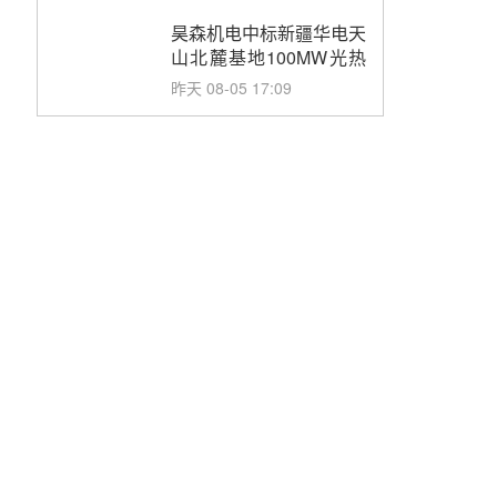
止阀、熔盐三偏心蝶阀采
购
昊森机电中标新疆华电天
山北麓基地100MW光热
发电工程EPC总承包项
昨天 08-05 17:09
目熔盐介质超声波流量计
采购
节点突破！独山子石化光
伏熔盐储能示范项目电加
热器厂房顺利封顶
昨天 08-05 14:48
7400吨！迪尔化工成功
签订鲁西火电机组灵活性
改造项目三元液态盐采购
昨天 08-05 14:12
合同
迪尔化工预中标华能西安
热工院2026-2029年熔盐
介质框架协议
前天 08-05 11:37
中能建华中试研院中标重
能新疆100MW光热项目
机组调试及性能试验
前天 08-05 10:41