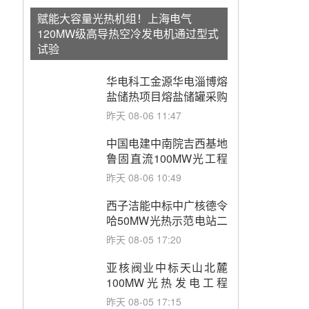
赋能大容量光热机组！上海电气
120MW级高导热空冷发电机通过型式
试验
华电科工金源华电淄博熔
盐储热项目熔盐储罐采购
昨天 08-06 11:47
中国电建中南院吉西基地
鲁固直流100MW光工程
性能试验采购
昨天 08-06 10:49
西子洁能中标中广核德令
哈50MW光热示范电站二
列蒸汽发生器设备采购
昨天 08-05 17:20
亚核阀业中标天山北麓
100MW光热发电工程
EPC总承包项目熔盐截
昨天 08-05 17:15