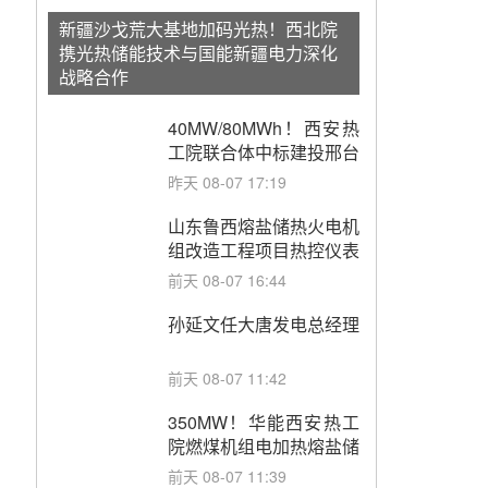
新疆沙戈荒大基地加码光热！西北院
携光热储能技术与国能新疆电力深化
战略合作
40MW/80MWh！西安热
工院联合体中标建投邢台
热电熔盐储热调峰调频改
昨天 08-07 17:19
造EPC项目
山东鲁西熔盐储热火电机
组改造工程项目热控仪表
成套设备采购
前天 08-07 16:44
孙延文任大唐发电总经理
前天 08-07 11:42
350MW！华能西安热工
院燃煤机组电加热熔盐储
能提升机组灵活性改造项
前天 08-07 11:39