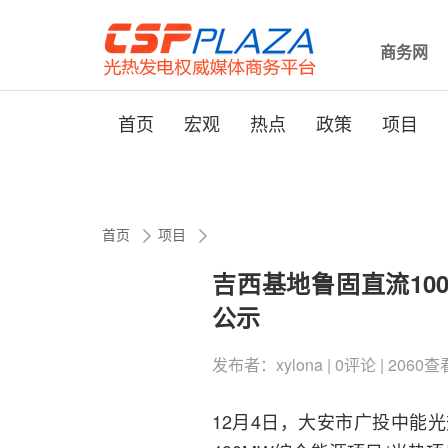
商务网
首页
宏观
热点
政策
项目
首页
项目
吉西基地鲁固直流10
公示
发布者：xylona | 0评论 | 2060查看 
12月4日，大安市广投中能