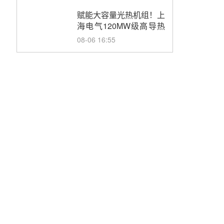
目初步设计第三方评审服
务采购
赋能大容量光热机组！上
海电气120MW级高导热
空冷发电机通过型式试验
08-06 16:55
华电科工金源华电淄博熔
盐储热项目熔盐储罐采购
08-06 11:47
中国电建中南院吉西基地
鲁固直流100MW光工程
性能试验采购
08-06 10:49
西子洁能中标中广核德令
哈50MW光热示范电站二
列蒸汽发生器设备采购
08-05 17:20
亚核阀业中标天山北麓
100MW光热发电工程
EPC总承包项目熔盐截
08-05 17:15