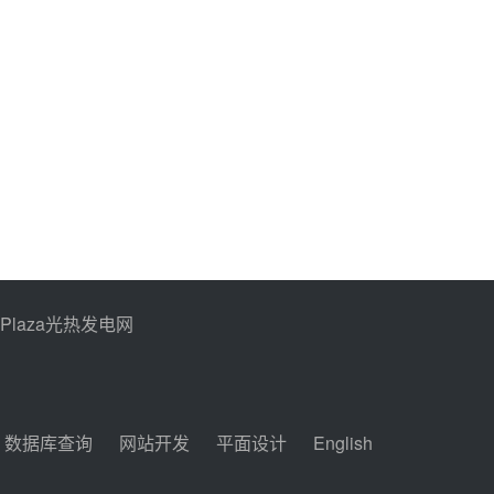
止阀、熔盐三偏心蝶阀采
购
昊森机电中标新疆华电天
山北麓基地100MW光热
发电工程EPC总承包项
08-05 17:09
目熔盐介质超声波流量计
采购
节点突破！独山子石化光
伏熔盐储能示范项目电加
热器厂房顺利封顶
08-05 14:48
7400吨！迪尔化工成功
签订鲁西火电机组灵活性
改造项目三元液态盐采购
08-05 14:12
合同
PPlaza光热发电网
迪尔化工预中标华能西安
热工院2026-2029年熔盐
介质框架协议
08-05 11:37
中能建华中试研院中标重
数据库查询
网站开发
平面设计
English
能新疆100MW光热项目
机组调试及性能试验
08-05 10:41