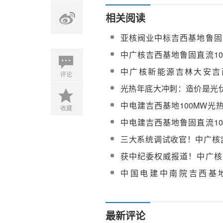
相关阅读
亚核阀业中标吉西基地鲁固直
光热项目国产熔盐阀门采购
中广核吉西基地鲁固直流10
目并网手续办理服务采购
中广核新能源吉林大安吉
评论
100MW光热项目工程技术咨
光热年底大冲刺：造价是光
光热还能“冲”起来？
中电建吉西基地100MW光
收藏
项目全场调试及试运行工程
中电建吉西基地鲁固直流10
目三标段调试及试运行工程
三大系统调试收官！中广核吉
公示
瓦光热电站冲刺并网
获中纪委权威报道！中广核吉
光热项目冲刺投产
中国电建中南院吉西基
100MW光工程性能试验采购
最新评论