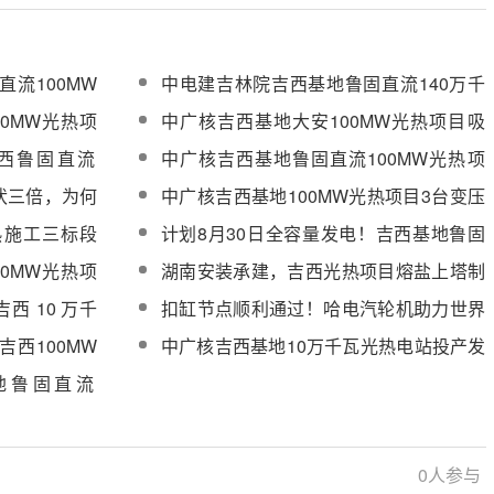
流100MW
中电建吉林院吉西基地鲁固直流140万千
瓦外送项目1（光热100MW）工程EPC总
0MW光热项
中广核吉西基地大安100MW光热项目吸
承包项目公开谈判
热器第一榀钢架顺利吊装就位
西鲁固直流
中广核吉西基地鲁固直流100MW光热项
询服务采购
目并网手续办理服务成交结果公示
伏三倍，为何
中广核吉西基地100MW光热项目3台变压
器全部安装就位
热施工三标段
计划8月30日全容量发电！吉西基地鲁固
采购
直流100MW光热项目并网验收手续办理
0MW光热项
湖南安装承建，吉西光热项目熔盐上塔制
服务分包采购
采购成交结果
热盐作业一次性成功
西 10 万千
扣缸节点顺利通过！哈电汽轮机助力世界
首例高寒塔式光热项目核心设备安装收官
西100MW
中广核吉西基地10万千瓦光热电站投产发
电！
地鲁固直流
0
人参与