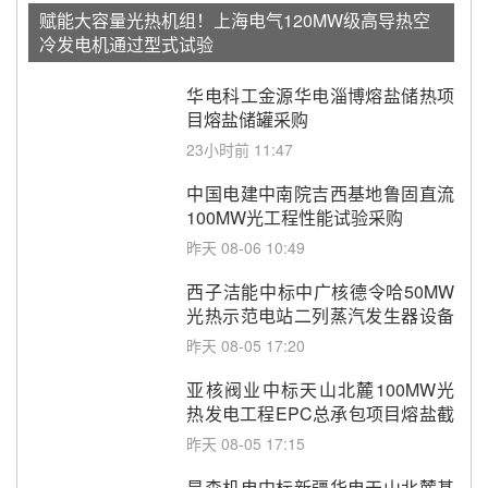
赋能大容量光热机组！上海电气120MW级高导热空
冷发电机通过型式试验
华电科工金源华电淄博熔盐储热项
目熔盐储罐采购
23小时前 11:47
中国电建中南院吉西基地鲁固直流
100MW光工程性能试验采购
昨天 08-06 10:49
西子洁能中标中广核德令哈50MW
光热示范电站二列蒸汽发生器设备
采购
昨天 08-05 17:20
亚核阀业中标天山北麓100MW光
热发电工程EPC总承包项目熔盐截
止阀、熔盐三偏心蝶阀采购
昨天 08-05 17:15
昊森机电中标新疆华电天山北麓基