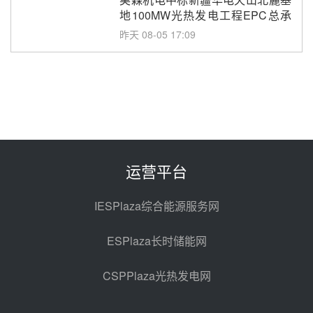
地100MW光热发电工程EPC总承
包项目熔盐介质超声波流量计采购
昨天 08-05 17:09
节点突破！独山子石化光伏熔盐储
能示范项目电加热器厂房顺利封顶
昨天 08-05 14:48
7400吨！迪尔化工成功签订鲁西火
电机组灵活性改造项目三元液态盐
采购合同
昨天 08-05 14:12
运营平台
迪尔化工预中标华能西安热工院
2026-2029年熔盐介质框架协议
IESPlaza综合能源服务网
昨天 08-05 11:37
ESPlaza长时储能网
中能建华中试研院中标重能新疆
100MW光热项目机组调试及性能
CSPPlaza光热发电网
试验
前天 08-05 10:41