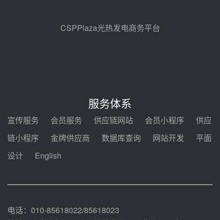
解读丨十五五电源结构优化：光热
规模化助力构建绿色低碳电力供给
格局
前天 08-05 09:11
CSPPlaza光热发电商务平台
华能西安热工院熔盐电伴热三年框
架协议项目中标候选人公示
前天 08-04 11:33
350MW光热大基地建设提速！哈
锅中标格尔木项目蒸汽发生系统
服务体系
08-04 09:54
宣传服务
会员服务
供应链网站
会员小程序
供应
甘肃建投安装公司赴京洽谈，深化
链小程序
金牌供应商
数据库查询
网站开发
平面
瓜州、博州光热项目战略合作
设计
English
08-04 09:27
新型电力系统建设“十五五”规划印
发！明确推动光热发电规模化发展
08-04 09:16
电话：010-85618022/85618023