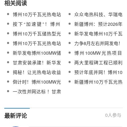
相关阅读
博州10万千瓦光热电站
众众电热科技、华瑞电
4896块定日镜已安装完
气中标博州蒸发器启动
按下“加速键”！博州
新疆博州：预计2026年
毕
给水电加热器及熔盐电
100MW光热项目正处于
能源装机规模达1000万
博州10万千瓦储热型光
新华发电博州10万千瓦
加热器
设备安装高峰期
千瓦以上
热配建90万千瓦新能源
光热电站第10000面定
博州10万千瓦光热电站
力争8月左右并网发电！
项目发电机转子穿装完
日镜圆满组装下线【附
汽轮机成功扣缸，设备
新华发电博州100MW光
新华发电博州100MW储
博州100MW光热项目
成
现场图】
安装全面提速
热项目总体进度85%
热型光热项目DCS受电
“光热电站镜塔耦合协同
甘肃安装承建！新华发
两大里程碑工程已顺利
成功，正式迈入调试阶
控制与高效安全运行研
电博州100MW光热项目
完成！博州10万千瓦储
揭秘！让光热电站收益
预计年底并网！博州10
段
究”采购
除盐水制水一次成功
热型光热配建90万千瓦
增长的幕后“大脑”
万千瓦储热型光热配建
倒计时！博州100MW光
新疆博州10万千瓦光热
新能源项目进入投产前
90万千瓦新能源项目全
热项目冲刺12月底倒送
发电项目热熔盐罐预
冲刺阶段
一次性并网达标 ！甘肃
面转入分系统调试阶段
电目标
热、化盐圆满成功！
建投安装公司博州光热
项目获业主表扬信
最新评论
0
人参与