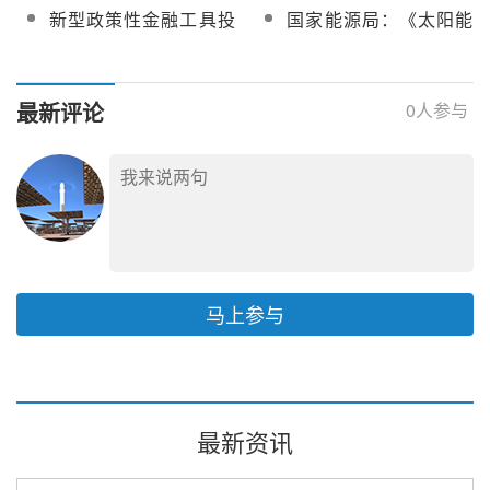
平
量电价0.334~0.15元/
热等新能源企业每年最
开征求意见稿）》意见
新型政策性金融工具投
国家能源局：《太阳能
（含解读）
度，存量电价0.3731元/
高1亿元支持，对光热等
向光热发电！吉林发改
光热发电工程监理规
度
技术创新每年最高2000
委编制《吉林省政府性
范》获批，将于2026年
万元支持
投资重大项目谋划指南
3月28日实施
最新评论
0
人参与
（2025年版）》
马上参与
最新资讯