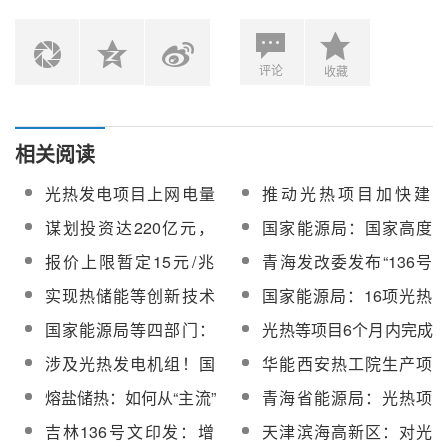
评论
收藏
相关阅读
光热发电项目上网电量
推动光热项目加快建
全额纳入机制电量范
设！《青海省发挥绿电
谋划投资达220亿元，
国家能源局：国家高度
围！甘肃136号文方案
优势推动产业外向型发
加快建设熔盐储热等储
重视光热发电产业发
报价上限暂定15元/兆
青海发改委发布“136号
正式下发
展实施方案》印发
能项目！《乌拉特中旗
展，研究在新能源全面
瓦！甘肃能源监管办发
文”承接方案征求意见：
实现热储能等创新技术
国家能源局：16项光热
重大项目谋划行动实施
入市下发挥光热对风光
布《甘肃省电力辅助服
适时有序建立光热发电
示范应用！两部门印发
发电相关标准列入
方案》印发
出力优化调节机制政策
国家能源局等四部门：
光热等项目6个月内完成
务市场运营规则（征求
等市场化发电机组容量
《新型储能规模化建设
《2025年能源领域行业
突破高效率、低成本30
备案！青海省新能源项
意见稿）》
补偿机制
涉及光热发电机组！国
华能西安热工院生产项
专项行动方案（2025—
标准制定计划》
万千瓦级光热发电成套
目开发建设管理办法
家发改委征求《电力重
目熔盐电蓄热储能辅助
2027年）》
熔盐储热：如何从“主流”
青海省能源局：光热项
技术装备，进一步提升
（征求意见稿）发布
大事故隐患判定标准及
调峰、调频安装施工招
到“最优”
目实行备案制，方案印
光热发电效率与达产水
吉林136号文印发：增
天津滨海高新区：对光
治理监督管理规定（公
标
发后6个月内完成备案