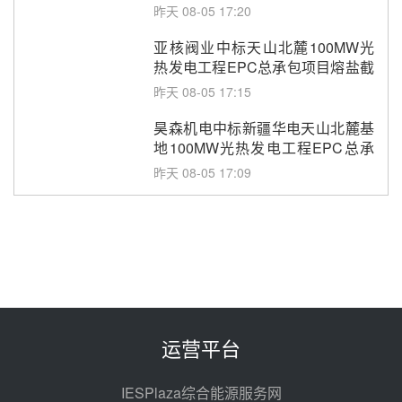
采购
昨天 08-05 17:20
亚核阀业中标天山北麓100MW光
热发电工程EPC总承包项目熔盐截
止阀、熔盐三偏心蝶阀采购
昨天 08-05 17:15
昊森机电中标新疆华电天山北麓基
地100MW光热发电工程EPC总承
包项目熔盐介质超声波流量计采购
昨天 08-05 17:09
节点突破！独山子石化光伏熔盐储
能示范项目电加热器厂房顺利封顶
昨天 08-05 14:48
7400吨！迪尔化工成功签订鲁西火
电机组灵活性改造项目三元液态盐
采购合同
昨天 08-05 14:12
运营平台
迪尔化工预中标华能西安热工院
2026-2029年熔盐介质框架协议
IESPlaza综合能源服务网