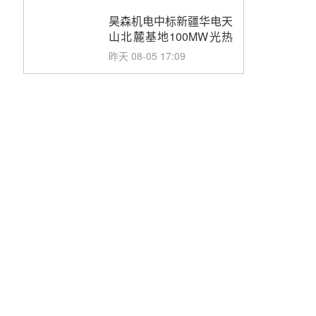
止阀、熔盐三偏心蝶阀采
购
昊森机电中标新疆华电天
山北麓基地100MW光热
发电工程EPC总承包项
昨天 08-05 17:09
目熔盐介质超声波流量计
采购
节点突破！独山子石化光
伏熔盐储能示范项目电加
热器厂房顺利封顶
昨天 08-05 14:48
7400吨！迪尔化工成功
签订鲁西火电机组灵活性
改造项目三元液态盐采购
昨天 08-05 14:12
合同
迪尔化工预中标华能西安
热工院2026-2029年熔盐
介质框架协议
昨天 08-05 11:37
中能建华中试研院中标重
能新疆100MW光热项目
机组调试及性能试验
昨天 08-05 10:41