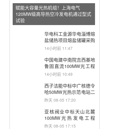
赋能大容量光热机组！上海电气
120MW级高导热空冷发电机通过型式
试验
华电科工金源华电淄博熔
盐储热项目熔盐储罐采购
14小时前 11:47
中国电建中南院吉西基地
鲁固直流100MW光工程
性能试验采购
14小时前 10:49
西子洁能中标中广核德令
哈50MW光热示范电站二
列蒸汽发生器设备采购
昨天 08-05 17:20
亚核阀业中标天山北麓
100MW光热发电工程
EPC总承包项目熔盐截
昨天 08-05 17:15