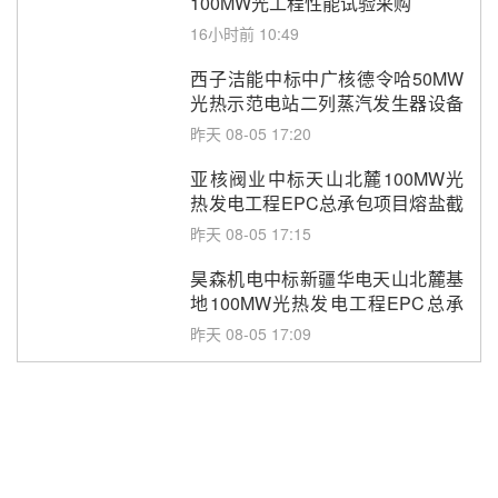
100MW光工程性能试验采购
16小时前 10:49
西子洁能中标中广核德令哈50MW
光热示范电站二列蒸汽发生器设备
采购
昨天 08-05 17:20
亚核阀业中标天山北麓100MW光
热发电工程EPC总承包项目熔盐截
止阀、熔盐三偏心蝶阀采购
昨天 08-05 17:15
昊森机电中标新疆华电天山北麓基
地100MW光热发电工程EPC总承
包项目熔盐介质超声波流量计采购
昨天 08-05 17:09
节点突破！独山子石化光伏熔盐储
能示范项目电加热器厂房顺利封顶
昨天 08-05 14:48
7400吨！迪尔化工成功签订鲁西火