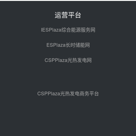
电机组灵活性改造项目三元液态盐
采购合同
昨天 08-05 14:12
运营平台
迪尔化工预中标华能西安热工院
2026-2029年熔盐介质框架协议
IESPlaza综合能源服务网
昨天 08-05 11:37
ESPlaza长时储能网
中能建华中试研院中标重能新疆
100MW光热项目机组调试及性能
CSPPlaza光热发电网
试验
昨天 08-05 10:41
解读丨十五五电源结构优化：光热
规模化助力构建绿色低碳电力供给
格局
昨天 08-05 09:11
CSPPlaza光热发电商务平台
华能西安热工院熔盐电伴热三年框
架协议项目中标候选人公示
前天 08-04 11:33
350MW光热大基地建设提速！哈