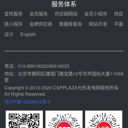
锅中标格尔木项目蒸汽发生系统
服务体系
前天 08-04 09:54
宣传服务
会员服务
供应链网站
会员小程序
供应
甘肃建投安装公司赴京洽谈，深化
链小程序
金牌供应商
数据库查询
网站开发
平面
瓜州、博州光热项目战略合作
设计
English
前天 08-04 09:27
新型电力系统建设“十五五”规划印
发！明确推动光热发电规模化发展
前天 08-04 09:16
电话：010-85618022/85618023
地址：北京市朝阳区建国门雅宝路12号华声国际大厦1109A
室
Copyright © 2012-2020 CSPPLAZA光热发电网版权所有
All Rights Reserved.
京ICP备13024512号-4