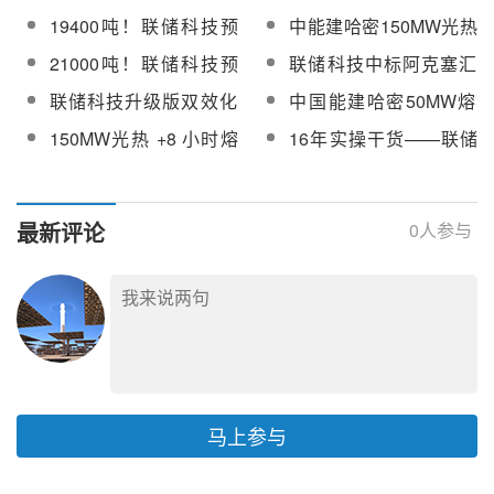
学校长签署合作框架协
析
+光热”项目并网满月，
全球单期最大“光（热）
19400吨！联储科技预
中能建哈密150MW光热
议
最高负荷6.2万千瓦
储”一体化项目定日镜已
中标中电建吉林院
电站冷热盐泵支架最后
21000吨！联储科技预
联储科技中标阿克塞汇
安装75％
100MW光热工程EPC总
一板混凝土浇筑完成
中标中电建托克逊
东110MW光热项目化盐
联储科技升级版双效化
中国能建哈密50MW熔
承包项目化盐服务
100MW光热EPC总承包
服务
盐技术及全流程熔盐储
盐塔式光热发电项目冷
150MW光热 +8 小时熔
16年实操干货——联储
工程化盐施工
能系统解决方案将重磅
盐泵及调温泵维修服务
盐储热！中能建哈密光
科技刘平心：解锁熔盐
亮相CPC2026
采购
热储基地全力冲刺 2026
多场景运用及预热运行
年底投产
关键要素
最新评论
0
人参与
马上参与