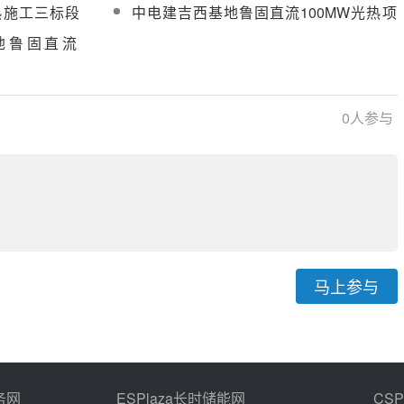
位
目并网手续办理服务成交结果公示
热施工三标段
中电建吉西基地鲁固直流100MW光热项
采购
目三标段调试及试运行工程采购成交结果
地鲁固直流
公示
0
人参与
马上参与
务网
ESPlaza长时储能网
CS