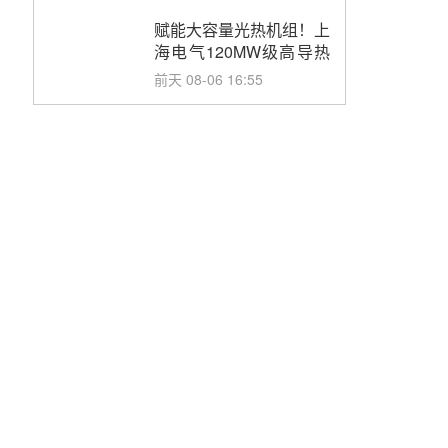
目初步设计第三方评审服
务采购
赋能大容量光热机组！上
海电气120MW级高导热
空冷发电机通过型式试验
前天 08-06 16:55
华电科工金源华电淄博熔
盐储热项目熔盐储罐采购
前天 08-06 11:47
中国电建中南院吉西基地
鲁固直流100MW光工程
性能试验采购
前天 08-06 10:49
西子洁能中标中广核德令
哈50MW光热示范电站二
列蒸汽发生器设备采购
08-05 17:20
亚核阀业中标天山北麓
100MW光热发电工程
EPC总承包项目熔盐截
08-05 17:15