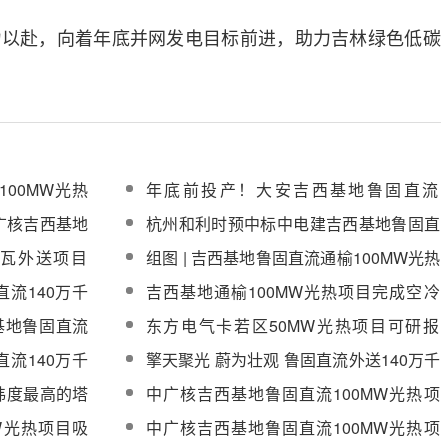
力以赴，向着年底并网发电目标前进，助力吉林绿色低碳
00MW光热
年底前投产！大安吉西基地鲁固直流
）成交公示
100MW光热项目正进行设备安装工作
广核吉西基地
杭州和利时预中标中电建吉西基地鲁固直
段
流100MW光热项目全场控制系统
千瓦外送项目
组图 | 吉西基地鲁固直流通榆100MW光热
（DCS）二次采购项目
备监造服务公开
项目通过基础转主体阶段质量监检
流140万千
吉西基地通榆100MW光热项目完成空冷
W）化盐服务
岛首组钢结构安装
西基地鲁固直流
东方电气卡若区50MW光热项目可研报
告、地形图测绘及地勘初勘编制服务采购
流140万千
擎天聚光 蔚为壮观 鲁固直流外送140万千
）工程EPC总
瓦光热项目
纬度最高的塔
中广核吉西基地鲁固直流100MW光热项
投入运行
目并网手续办理服务采购
W光热项目吸
中广核吉西基地鲁固直流100MW光热项