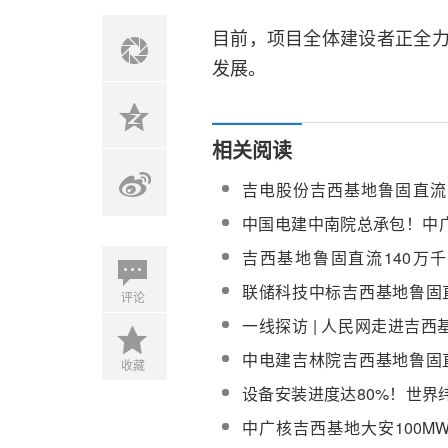
目前，项目全体建设者正全
发展。
相关阅读
吉电股份吉西基地鲁固直流1
项目高、低温熔盐泵（变频
中国电建中南院总承包！中
100MW光热项目进入安装阶
吉西基地鲁固直流140万
1（光热100MW）工程设
联储科技中标吉西基地鲁固直
评论
谈判
瓦外送项目2-1（光热100M
一线探访 | 人民网走进吉
100MW光热项目
中电建吉林院吉西基地鲁固直
收藏
瓦外送项目1（光热100MW
设备安装进度达80%！世界
承包项目公开谈判
式熔盐光热电站预计年底前
中广核吉西基地大安100M