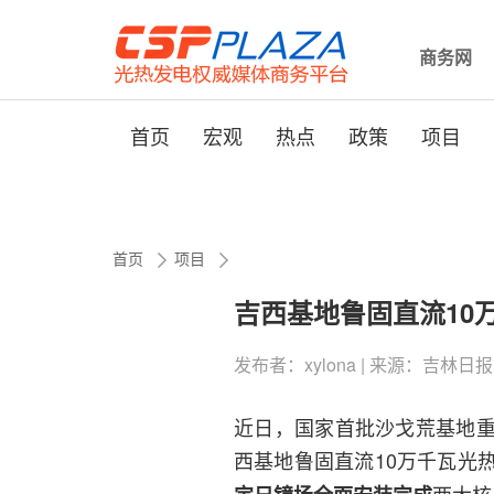
商务网
首页
宏观
热点
政策
项目
首页
项目
吉西基地鲁固直流10
发布者：xylona | 来源：吉林日报 | 0
近日，国家首批沙戈荒基地
西基地鲁固直流10万千瓦光