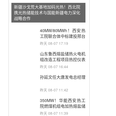
新疆沙戈荒大基地加码光热！西北院
携光热储能技术与国能新疆电力深化
战略合作
40MW/80MWh！西安热
工院联合体中标建投邢台
热电熔盐储热调峰调频改
昨天 08-07 17:19
造EPC项目
山东鲁西熔盐储热火电机
组改造工程项目热控仪表
成套设备采购
昨天 08-07 16:44
孙延文任大唐发电总经理
昨天 08-07 11:42
350MW！华能西安热工
院燃煤机组电加热熔盐储
能提升机组灵活性改造项
昨天 08-07 11:39