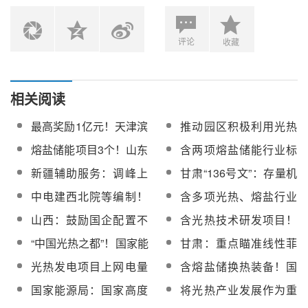
评论
收藏
相关阅读
最高奖励1亿元！天津滨
推动园区积极利用光热
海高新区支持光伏光热
等热能资源！国家级零
熔盐储能项目3个！山东
含两项熔盐储能行业标
等新能源、新材料、新
碳园区申报开启
2025年度新型储能入库
准！国家能源局发布一
新疆辅助服务：调峰上
甘肃“136号文”：存量机
型电力企业
项目公示
批重点行业标准
限0.262元/kWh，独立
制电价0.3078元/kWh，
中电建西北院等编制！
含多项光热、熔盐行业
储能优先出清，调频上
增量电量≤80%，执行
关于对风电光伏与光热
标准！国家能源局公开
山西：鼓励国企配置不
含光热技术研发项目！
限0.015元/kW
12年
一体化发电项目两项行
征求意见
低于10%的股权，吸引
西安科学技术局发布第
“中国光热之都”！国家能
甘肃：重点瞄准线性菲
业标准征求意见的通知
民营企业参与光热发电
二批100项企业技术需
源局支持海西州打造全
涅尔聚光器等光热产
光热发电项目上网电量
含熔盐储换热装备！国
项目建设
求
国光热产业发展高地
品，加速产业链延链补
全额纳入机制电量范
家能源局第五批能源领
国家能源局：国家高度
将光热产业发展作为重
链强链
围！甘肃136号文方案
域首台（套）重大技术
重视光热发电产业发
点！国家能源局全国可