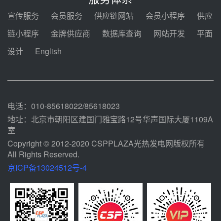
包项目设备采购
前天 08-03 17:10
宣传服务
会员服务
供应链网站
会员小程序
供应
河北金悦弘千中标重能新疆天山北
链小程序
金牌供应商
数据库查询
网站开发
平面
麓100MW光热发电项目用“碳钢、
合金钢管件”采购
设计
English
前天 08-03 16:58
华电重能新疆天山北麓新能源基地
100MW光热发电项目管件采购
08-03 16:29
电话：010-85618022/85618023
地址：北京市朝阳区建国门雅宝路12号华声国际大厦1109A
室
Copyright © 2012-2020 CSPPLAZA光热发电网版权所有
All Rights Reserved.
京ICP备13024512号-4