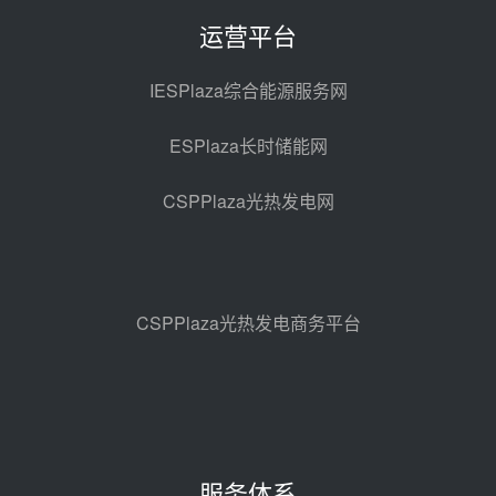
格局
昨天 08-05 09:11
运营平台
华能西安热工院熔盐电伴热三年框
架协议项目中标候选人公示
IESPlaza综合能源服务网
前天 08-04 11:33
ESPlaza长时储能网
350MW光热大基地建设提速！哈
锅中标格尔木项目蒸汽发生系统
CSPPlaza光热发电网
前天 08-04 09:54
甘肃建投安装公司赴京洽谈，深化
瓜州、博州光热项目战略合作
前天 08-04 09:27
CSPPlaza光热发电商务平台
新型电力系统建设“十五五”规划印
发！明确推动光热发电规模化发展
前天 08-04 09:16
中电建共和100万千瓦光伏光热项
目海南州香加#1储能工程EPC总承
服务体系