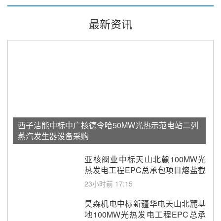
最新资讯
西子洁能中标中广核德令哈50MW光热示范电站二列
蒸汽发生器设备采购
亚核阀业中标天山北麓100MW光
热发电工程EPC总承包项目熔盐截
止阀、熔盐三偏心蝶阀采购
23小时前 17:15
昊森机电中标新疆华电天山北麓基
地100MW光热发电工程EPC总承