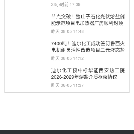
包项目熔盐介质超声波流量计采购
23小时前 17:09
节点突破！独山子石化光伏熔盐储
能示范项目电加热器厂房顺利封顶
昨天 08-05 14:48
7400吨！迪尔化工成功签订鲁西火
电机组灵活性改造项目三元液态盐
采购合同
昨天 08-05 14:12
迪尔化工预中标华能西安热工院
2026-2029年熔盐介质框架协议
昨天 08-05 11:37
中能建华中试研院中标重能新疆
100MW光热项目机组调试及性能
试验
昨天 08-05 10:41
解读丨十五五电源结构优化：光热
规模化助力构建绿色低碳电力供给