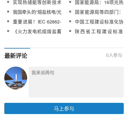
实现热储能等创新技术
国家能源局：16项光热
正式下发
装备名单公示
展，研究在新能源全面
再生能源电力开发建设
示范应用！两部门印发
发电相关标准列入
我国牵头的“熔盐核电/光
国家能源局等四部门：
入市下发挥光热对风光
（8月）调度视频会召开
《新型储能规模化建设
《2025年能源领域行业
热电站高温腐蚀”国际标
突破高效率、低成本30
出力优化调节机制政策
重要进展！IEC 62862-
中国工程建设标准化协
专项行动方案（2025—
标准制定计划》
准修订项目成功立项
万千瓦级光热发电成套
2-2熔融盐标准第六次工
会标准《太阳能光热发
2027年）》
《火力发电机组熔盐蓄
陕西省工程建设标准
技术装备，进一步提升
作组会议西班牙成功召
电站熔融盐管道支吊
热运行与维护规程》团
《聚光型太阳能高温储
光热发电效率与达产水
开
架》编制组成立暨第一
体标准技术审查会议在
热系统应用技术规程
平
次工作会议顺利召开
京顺利召开
（征求意见稿）》公开
最新评论
0
人参与
征求意见
马上参与