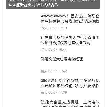
与国能新疆电力深化战略合作
40MW/80MWh！西安热工院联合
体中标建投邢台热电熔盐储热调峰
调频改造EPC项目
昨天 08-07 17:19
山东鲁西熔盐储热火电机组改造工
程项目热控仪表成套设备采购
昨天 08-07 16:44
孙延文任大唐发电总经理
前天 08-07 11:42
350MW！华能西安热工院燃煤机
组电加热熔盐储能提升机组灵活性
改造项目初步设计第三方评审服务
前天 08-07 11:39
采购
赋能大容量光热机组！上海电气