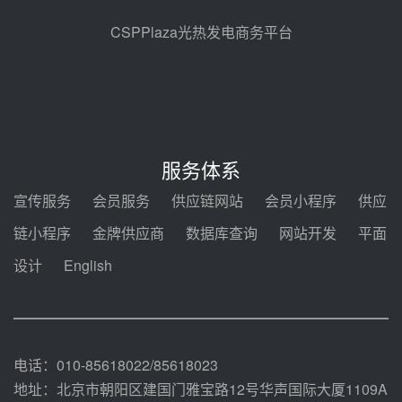
地100MW光热发电工程EPC总承
包项目熔盐介质超声波流量计采购
08-05 17:09
CSPPlaza光热发电商务平台
节点突破！独山子石化光伏熔盐储
能示范项目电加热器厂房顺利封顶
08-05 14:48
7400吨！迪尔化工成功签订鲁西火
电机组灵活性改造项目三元液态盐
服务体系
采购合同
08-05 14:12
宣传服务
会员服务
供应链网站
会员小程序
供应
迪尔化工预中标华能西安热工院
链小程序
金牌供应商
数据库查询
网站开发
平面
2026-2029年熔盐介质框架协议
设计
English
08-05 11:37
中能建华中试研院中标重能新疆
100MW光热项目机组调试及性能
试验
08-05 10:41
电话：010-85618022/85618023
地址：北京市朝阳区建国门雅宝路12号华声国际大厦1109A