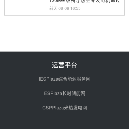
120MW级高导热空冷发电机通过
型式试验
前天 08-06 16:55
华电科工金源华电淄博熔盐储热项
目熔盐储罐采购
08-06 11:47
中国电建中南院吉西基地鲁固直流
100MW光工程性能试验采购
08-06 10:49
运营平台
西子洁能中标中广核德令哈50MW
光热示范电站二列蒸汽发生器设备
IESPlaza综合能源服务网
采购
08-05 17:20
ESPlaza长时储能网
亚核阀业中标天山北麓100MW光
热发电工程EPC总承包项目熔盐截
CSPPlaza光热发电网
止阀、熔盐三偏心蝶阀采购
08-05 17:15
昊森机电中标新疆华电天山北麓基