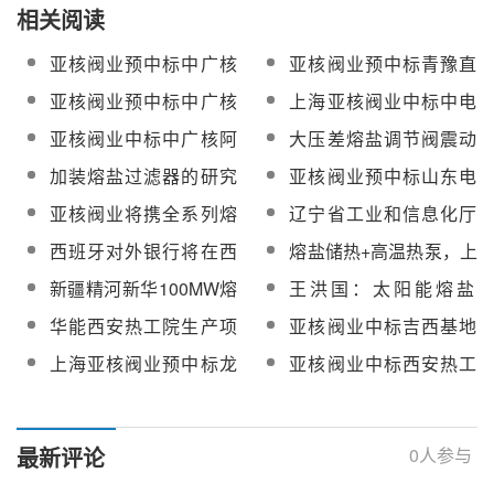
相关阅读
亚核阀业预中标中广核
亚核阀业预中标青豫直
德令哈20万千瓦光热项
流二期10万千瓦光热项
亚核阀业预中标中广核
上海亚核阀业中标中电
目熔盐调节阀
目国产熔盐三偏心蝶阀
阿里50MW光热发电项
建共和100万千瓦光伏
亚核阀业中标中广核阿
大压差熔盐调节阀震动
设备采购项目
目熔盐止回阀
光热项目熔盐蝶阀设备
里50MW光热发电项目
等技术难题如何解决？
加装熔盐过滤器的研究
亚核阀业预中标山东电
采购
熔盐调节阀、熔盐截止
来听听亚核阀业的专业
分析及上海亚核阀业技
建三公司德令哈光热实
亚核阀业将携全系列熔
辽宁省工业和信息化厅
阀、熔盐止回阀
分享【附典型案例】
术实力
验项目熔盐截止阀、电
盐阀、汽水阀等亮相第
召开全省熔盐储热创新
西班牙对外银行将在西
熔盐储热+高温热泵，上
动阀、调节阀
十二届中国国际光热大
技术交流会
班牙开发熔盐储能项目
海电气1.1MW/10.8MWh
新疆精河新华100MW熔
王洪国：太阳能熔盐
会
多元热储绿色蒸汽系统
盐塔式光热项目32台熔
（硝基型）典型安全性
华能西安热工院生产项
亚核阀业中标吉西基地
投入商运
盐阀采购
问题研究与分析
目500MW/2000MWh熔
鲁固直流100MW光热项
上海亚核阀业预中标龙
亚核阀业中标西安热工
盐储能中心项目1批熔盐
目国产熔盐阀门采购
源青海格尔木5万千瓦熔
院500MW/2000MWh熔
阀门招标
盐储能项目熔盐调节阀
盐储能项目熔盐阀
设备采购
最新评论
0
人参与