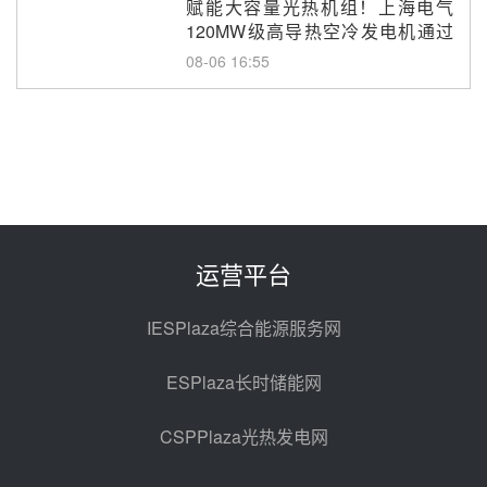
赋能大容量光热机组！上海电气
120MW级高导热空冷发电机通过
型式试验
08-06 16:55
华电科工金源华电淄博熔盐储热项
目熔盐储罐采购
08-06 11:47
中国电建中南院吉西基地鲁固直流
100MW光工程性能试验采购
08-06 10:49
运营平台
西子洁能中标中广核德令哈50MW
光热示范电站二列蒸汽发生器设备
IESPlaza综合能源服务网
采购
08-05 17:20
ESPlaza长时储能网
亚核阀业中标天山北麓100MW光
热发电工程EPC总承包项目熔盐截
CSPPlaza光热发电网
止阀、熔盐三偏心蝶阀采购
08-05 17:15