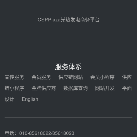
昊森机电中标新疆华电天山北麓基
地100MW光热发电工程EPC总承
包项目熔盐介质超声波流量计采购
08-05 17:09
CSPPlaza光热发电商务平台
节点突破！独山子石化光伏熔盐储
能示范项目电加热器厂房顺利封顶
08-05 14:48
7400吨！迪尔化工成功签订鲁西火
电机组灵活性改造项目三元液态盐
服务体系
采购合同
08-05 14:12
宣传服务
会员服务
供应链网站
会员小程序
供应
迪尔化工预中标华能西安热工院
链小程序
金牌供应商
数据库查询
网站开发
平面
2026-2029年熔盐介质框架协议
设计
English
08-05 11:37
中能建华中试研院中标重能新疆
100MW光热项目机组调试及性能
试验
08-05 10:41
电话：010-85618022/85618023