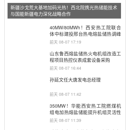
新疆沙戈荒大基地加码光热！西北院携光热储能技术
与国能新疆电力深化战略合作
40MW/80MWh！西安热工院联合
体中标建投邢台热电熔盐储热调峰
调频改造EPC项目
前天 08-07 17:19
山东鲁西熔盐储热火电机组改造工
程项目热控仪表成套设备采购
前天 08-07 16:44
孙延文任大唐发电总经理
前天 08-07 11:42
350MW！华能西安热工院燃煤机
组电加热熔盐储能提升机组灵活性
改造项目初步设计第三方评审服务
前天 08-07 11:39
采购