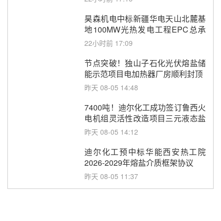
昊森机电中标新疆华电天山北麓基
地100MW光热发电工程EPC总承
包项目熔盐介质超声波流量计采购
22小时前 17:09
节点突破！独山子石化光伏熔盐储
能示范项目电加热器厂房顺利封顶
昨天 08-05 14:48
7400吨！迪尔化工成功签订鲁西火
电机组灵活性改造项目三元液态盐
采购合同
昨天 08-05 14:12
迪尔化工预中标华能西安热工院
2026-2029年熔盐介质框架协议
昨天 08-05 11:37
中能建华中试研院中标重能新疆
100MW光热项目机组调试及性能
试验
昨天 08-05 10:41