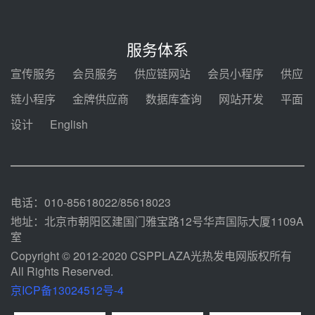
前天 08-04 09:16
中电建共和100万千瓦光伏光热项
目海南州香加#1储能工程EPC总承
服务体系
包项目设备采购
前天 08-03 17:10
宣传服务
会员服务
供应链网站
会员小程序
供应
河北金悦弘千中标重能新疆天山北
链小程序
金牌供应商
数据库查询
网站开发
平面
麓100MW光热发电项目用“碳钢、
合金钢管件”采购
设计
English
前天 08-03 16:58
华电重能新疆天山北麓新能源基地
100MW光热发电项目管件采购
前天 08-03 16:29
电话：010-85618022/85618023
地址：北京市朝阳区建国门雅宝路12号华声国际大厦1109A
室
Copyright © 2012-2020 CSPPLAZA光热发电网版权所有
All Rights Reserved.
京ICP备13024512号-4