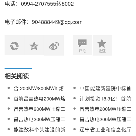
电话：0994-2707555转8002
电子邮件：904888449@qq.com
评论
收藏
相关阅读
含200MW/800MWh熔
中国能建新疆院中标首
盐储能！首航昌吉热电
航昌吉热电200MW熔盐
首航昌吉热电200MW熔
计划投资18.3亿！首航
30万千瓦储热+独立储
储能+100MW电化学储
盐储能+100MW电化学
昌吉热电
昌吉热电200MW压缩二
昌吉热电200MW压缩二
能项目可研及勘察设计
能项目可研及勘察设计
储能项目开工！
200MW/800MWh压缩
氧化碳热泵熔盐储能
氧化碳热泵熔盐储能
招标
昌吉热电200MW压缩二
昌吉热电200MW压缩二
二氧化碳热泵熔盐储能
+100MW电化学储能发
+100MW电化学储能发
氧化碳热泵熔盐储能
氧化碳热泵熔盐储能
项目工程总承包招标
能建数科牵头建设的新
辽宁省工业和信息化厅
电项目工程监理招标
电项目工程监理中标公
+100MW电化学储能发
+100MW电化学储能发