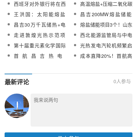
型熔盐中试验证平台入
召开全省熔盐储热创新
示
西班牙对外银行将在西
高温熔盐+压缩二氧化碳
电项目工程总承包中标
电项目检测服务竞争性
选国务院国资委重要名
技术交流会
班牙开发熔盐储能项目
复合储能！首航昌吉30
候选人公示
磋商公告
王洪国：太阳能熔盐
昌吉200MW熔盐储能
录！
万千瓦储热+电化学储能
（硝基型）典型安全性
+100MW电化学储能项
昌吉30万千瓦储热+电
熔盐储能项目3个！山东
项目正全速推进
问题研究与分析
目双背压汽轮机设备采
化学储能项目熔盐汽轮
2025年度新型储能入库
走进敦煌光热示范项
西北能源监管局与中电
购
发电机设备采购
项目公示
目！全国政协海外列席
联调研首航节能100MW
第十届重元素化学国际
光热发电汽轮机频繁启
华侨考察团在敦煌考察
熔盐塔式光热项目
研讨会嘉宾参观敦煌首
停灵活性研究
首航昌吉热电
成本直降20%！首航高
航100MW光热电站
200MW/800MWh压缩
科精河光热项目33m²定
二氧化碳热泵熔盐储能
日镜加紧交付中，已完
项目工程总承包招标
成70%
最新评论
0
人参与