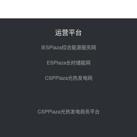
解读丨十五五电源结构优化：光热
规模化助力构建绿色低碳电力供给
格局
昨天 08-05 09:11
运营平台
华能西安热工院熔盐电伴热三年框
架协议项目中标候选人公示
IESPlaza综合能源服务网
前天 08-04 11:33
ESPlaza长时储能网
350MW光热大基地建设提速！哈
锅中标格尔木项目蒸汽发生系统
CSPPlaza光热发电网
前天 08-04 09:54
甘肃建投安装公司赴京洽谈，深化
瓜州、博州光热项目战略合作
前天 08-04 09:27
CSPPlaza光热发电商务平台
新型电力系统建设“十五五”规划印
发！明确推动光热发电规模化发展