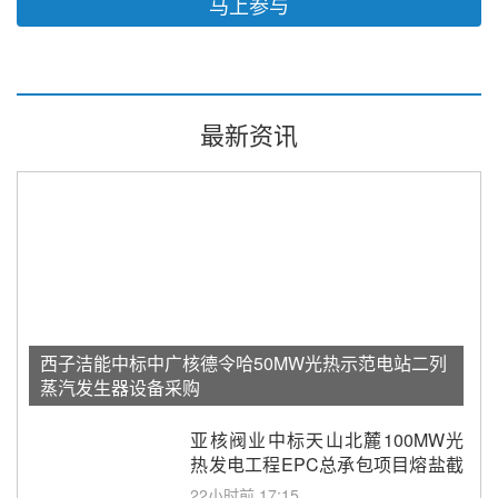
马上参与
最新资讯
西子洁能中标中广核德令哈50MW光热示范电站二列
蒸汽发生器设备采购
亚核阀业中标天山北麓100MW光
热发电工程EPC总承包项目熔盐截
止阀、熔盐三偏心蝶阀采购
22小时前 17:15