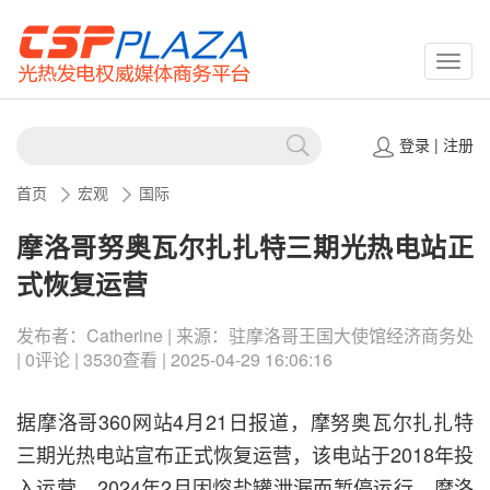
CSPP
登录
|
注册
首页
宏观
国际
摩洛哥努奥瓦尔扎扎特三期光热电站正
式恢复运营
发布者：Catherine | 来源：驻摩洛哥王国大使馆经济商务处
| 0评论 | 3530查看 | 2025-04-29 16:06:16
据摩洛哥360网站4月21日报道，摩努奥瓦尔扎扎特
三期光热电站宣布正式恢复运营，该电站于2018年投
入运营，2024年2月因熔盐罐泄漏而暂停运行。摩洛