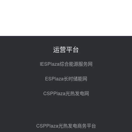
华电科工金源华电淄博熔盐储热项
目熔盐储罐采购
08-06 11:47
中国电建中南院吉西基地鲁固直流
100MW光工程性能试验采购
08-06 10:49
运营平台
西子洁能中标中广核德令哈50MW
光热示范电站二列蒸汽发生器设备
IESPlaza综合能源服务网
采购
08-05 17:20
ESPlaza长时储能网
亚核阀业中标天山北麓100MW光
热发电工程EPC总承包项目熔盐截
CSPPlaza光热发电网
止阀、熔盐三偏心蝶阀采购
08-05 17:15
昊森机电中标新疆华电天山北麓基
地100MW光热发电工程EPC总承
包项目熔盐介质超声波流量计采购
08-05 17:09
CSPPlaza光热发电商务平台