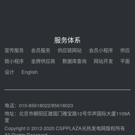
节点突破！独山子石化光伏熔盐储
能示范项目电加热器厂房顺利封顶
08-05 14:48
7400吨！迪尔化工成功签订鲁西火
电机组灵活性改造项目三元液态盐
服务体系
采购合同
08-05 14:12
宣传服务
会员服务
供应链网站
会员小程序
供应
迪尔化工预中标华能西安热工院
链小程序
金牌供应商
数据库查询
网站开发
平面
2026-2029年熔盐介质框架协议
设计
English
08-05 11:37
中能建华中试研院中标重能新疆
100MW光热项目机组调试及性能
试验
08-05 10:41
电话：010-85618022/85618023
地址：北京市朝阳区建国门雅宝路12号华声国际大厦1109A
室
Copyright © 2012-2020 CSPPLAZA光热发电网版权所有
All Rights Reserved.