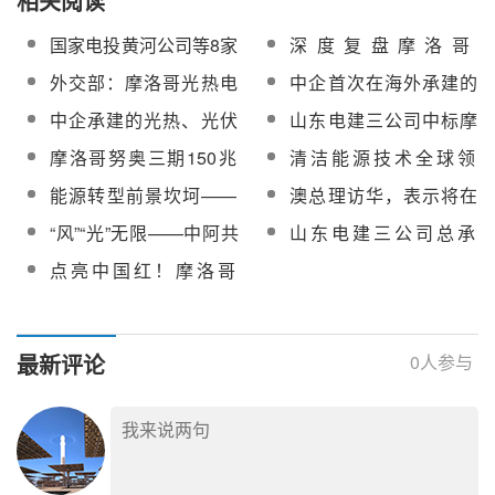
相关阅读
国家电投黄河公司等8家
深度复盘摩洛哥
联合体入围摩洛哥
Noor150MW塔式光热电
外交部：摩洛哥光热电
中企首次在海外承建的
400MW光储项目招标
站停工原因，凸显光热
站等不断擦亮中非高质
百兆瓦级光热工程——
中企承建的光热、光伏
山东电建三公司中标摩
电站运维的重要性
量共建“一带一路”金字招
摩洛哥努奥三期150兆
等项目，助力摩洛哥加
洛哥莫津达180MW余热
摩洛哥努奥三期150兆
清洁能源技术全球领
牌
瓦光热电站
快低碳转型
电站EPC项目
瓦光热电站停运时间延
先！多家外媒聚焦中国
能源转型前景坎坷——
澳总理访华，表示将在
长
绿色“黑科技”
“大而美”法案恐拖累美国
绿色能源方面进一步与
“风”“光”无限——中阿共
山东电建三公司总承
清洁能源发展
中国开展合作
绘“一带一路”绿色图景
包！摩洛哥努奥二期光
点亮中国红！摩洛哥
热电站项目荣获全球能
Noor3熔盐储罐拓建项
源互联网示范项目“十大
目机械竣工
引领工程”奖
最新评论
0
人参与