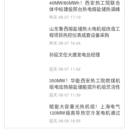
40MW/80MWh！西安热工院联合
体中标建投邢台热电熔盐储热调峰
调频改造EPC项目
昨天 08-07 17:19
山东鲁西熔盐储热火电机组改造工
程项目热控仪表成套设备采购
昨天 08-07 16:44
孙延文任大唐发电总经理
前天 08-07 11:42
350MW！华能西安热工院燃煤机
组电加热熔盐储能提升机组灵活性
改造项目初步设计第三方评审服务
前天 08-07 11:39
采购
赋能大容量光热机组！上海电气
120MW级高导热空冷发电机通过
型式试验
前天 08-06 16:55