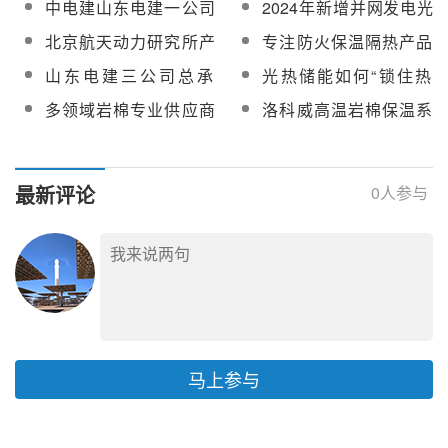
中电建山东电建一公司
2024年新增并网发电光
日镜组装安装完成
EPC项目镜场导热油系
源供应项目成功并网发
&中电建西北院联合体
热发电项目统计
北京航天动力研究所产
专注防火保温隔热产品
统全部注油完成
电
中标西藏首个100MW塔
品保障全球海拔最高光
和系统解决方案！洛科
山东电建三公司总承
光热储能如何“锁住热
式光热EPC项目
热电站成功并网发电
威邀您共聚CPC2025第
包！西藏扎布耶40MW
量”？探访鲁科新材的硬
多领域岩棉专业供应商
洛科威高温岩棉保温系
十二届光热大会
槽式光热电站项目全面
实力
—洛科威防火保温材料
列产品及定制化系统解
投产
（广东）有限公司加入
决方案将亮相第十三届
CSPPLAZA会员单位
中国国际光热大会
最新评论
0
人参与
马上参与