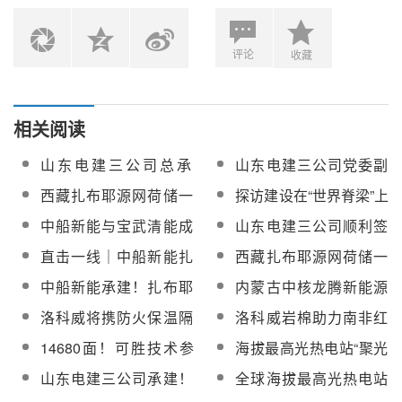
评论
收藏
相关阅读
山东电建三公司总承
山东电建三公司党委副
包！南非红石100MW光
书记、总经理刘明华到
西藏扎布耶源网荷储一
探访建设在“世界脊梁”上
热项目、西藏扎布耶综
西藏扎布耶综合能源
体化综合能源供应项目
的光热电站——西藏扎
中船新能与宝武清能成
山东电建三公司顺利签
合能源EPC项目进度刷
EPC项目视察
交付聚光支架系统已达
布耶源网荷储一体化综
功签署西藏扎布耶源网
订西藏扎布耶源网荷储
新
直击一线｜中船新能扎
西藏扎布耶源网荷储一
20000吨！
合能源供应项目
荷储一体化综合能源站
一体化项目检修维护合
布耶能源站项目系列主
体化综合能源供应项目
中船新能承建！扎布耶
内蒙古中核龙腾新能源
运营外包服务合同
同
题文化活动作品展
聚光支架系统全面完工
源能源站项目集热器组
有限公司扎布耶运维项
洛科威将携防火保温隔
洛科威岩棉助力南非红
装吊装工作圆满完成
目保运服务中标候选人
热产品和系统解决方案
石光热项目
14680面！可胜技术参
海拔最高光热电站“聚光
公示
亮相第十一届中国国际
建的中电建乌斯通
神器”，圣普太阳能供货
山东电建三公司承建！
全球海拔最高光热电站
光热大会
100MW光热项目全部定
的反射镜通过性能考验
西藏扎布耶综合能源
——西藏扎布耶综合能