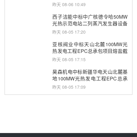
昨天 08-06 10:49
西子洁能中标中广核德令哈50MW
光热示范电站二列蒸汽发生器设备
采购
昨天 08-05 17:20
亚核阀业中标天山北麓100MW光
热发电工程EPC总承包项目熔盐截
止阀、熔盐三偏心蝶阀采购
昨天 08-05 17:15
昊森机电中标新疆华电天山北麓基
地100MW光热发电工程EPC总承
包项目熔盐介质超声波流量计采购
昨天 08-05 17:09
节点突破！独山子石化光伏熔盐储
能示范项目电加热器厂房顺利封顶
昨天 08-05 14:48
7400吨！迪尔化工成功签订鲁西火
电机组灵活性改造项目三元液态盐