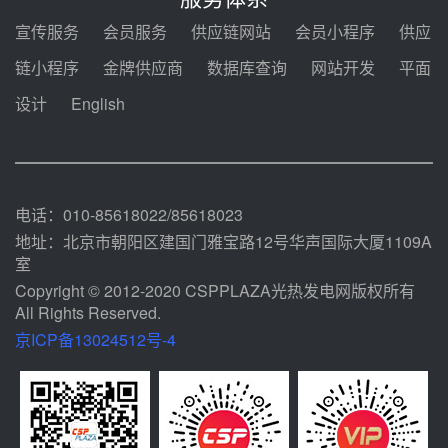
08-04 09:54
宣传服务
会员服务
供应链网站
会员小程序
供应
甘肃建投安装公司赴京洽谈，深化
链小程序
金牌供应商
数据库查询
网站开发
平面
瓜州、博州光热项目战略合作
设计
English
08-04 09:27
新型电力系统建设“十五五”规划印
发！明确推动光热发电规模化发展
08-04 09:16
电话：010-85618022/85618023
地址：北京市朝阳区建国门雅宝路12号华声国际大厦1109A
室
Copyright © 2012-2020 CSPPLAZA光热发电网版权所有
All Rights Reserved.
京ICP备13024512号-4