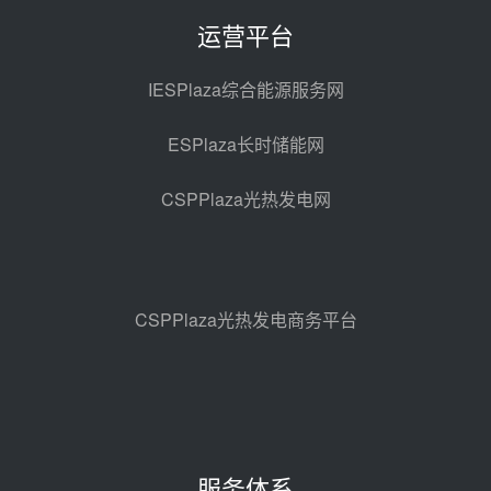
采购合同
昨天 08-05 14:12
运营平台
迪尔化工预中标华能西安热工院
2026-2029年熔盐介质框架协议
IESPlaza综合能源服务网
昨天 08-05 11:37
ESPlaza长时储能网
中能建华中试研院中标重能新疆
100MW光热项目机组调试及性能
CSPPlaza光热发电网
试验
前天 08-05 10:41
解读丨十五五电源结构优化：光热
规模化助力构建绿色低碳电力供给
格局
前天 08-05 09:11
CSPPlaza光热发电商务平台
华能西安热工院熔盐电伴热三年框
架协议项目中标候选人公示
前天 08-04 11:33
350MW光热大基地建设提速！哈
锅中标格尔木项目蒸汽发生系统
服务体系