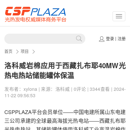
CSPP
登录
|
注册
首页
项目
洛科威岩棉应用于西藏扎布耶40MW光
热电热站储能罐体保温
发布者：xylona | 来源：洛科威 | 0评论 | 3344查看 | 2024-
11-22 09:56:53
CSPPLAZA平台会员单位——中国电建所属山东电建
三公司承建的全球最高海拔光热电站——西藏扎布耶
光热电热站，其储能罐体使用洛科威工业高温岩棉作