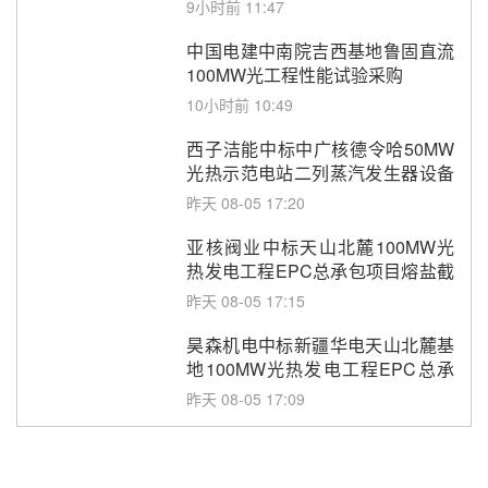
9小时前 11:47
中国电建中南院吉西基地鲁固直流
100MW光工程性能试验采购
10小时前 10:49
西子洁能中标中广核德令哈50MW
光热示范电站二列蒸汽发生器设备
采购
昨天 08-05 17:20
亚核阀业中标天山北麓100MW光
热发电工程EPC总承包项目熔盐截
止阀、熔盐三偏心蝶阀采购
昨天 08-05 17:15
昊森机电中标新疆华电天山北麓基
地100MW光热发电工程EPC总承
包项目熔盐介质超声波流量计采购
昨天 08-05 17:09
节点突破！独山子石化光伏熔盐储
能示范项目电加热器厂房顺利封顶