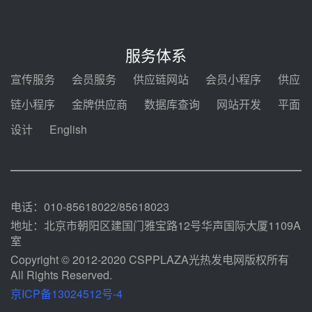
前天 08-04 11:33
350MW光热大基地建设提速！哈
锅中标格尔木项目蒸汽发生系统
服务体系
前天 08-04 09:54
宣传服务
会员服务
供应链网站
会员小程序
供应
甘肃建投安装公司赴京洽谈，深化
链小程序
金牌供应商
数据库查询
网站开发
平面
瓜州、博州光热项目战略合作
设计
English
前天 08-04 09:27
新型电力系统建设“十五五”规划印
发！明确推动光热发电规模化发展
前天 08-04 09:16
电话：010-85618022/85618023
地址：北京市朝阳区建国门雅宝路12号华声国际大厦1109A
室
Copyright © 2012-2020 CSPPLAZA光热发电网版权所有
All Rights Reserved.
京ICP备13024512号-4