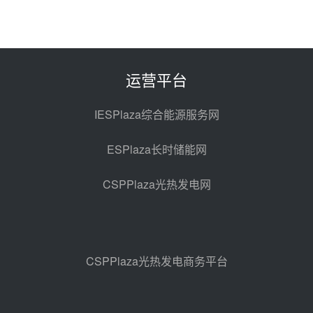
昨天 08-05 14:48
7400吨！迪尔化工成功签订鲁西火
电机组灵活性改造项目三元液态盐
采购合同
昨天 08-05 14:12
运营平台
迪尔化工预中标华能西安热工院
2026-2029年熔盐介质框架协议
IESPlaza综合能源服务网
昨天 08-05 11:37
ESPlaza长时储能网
中能建华中试研院中标重能新疆
100MW光热项目机组调试及性能
CSPPlaza光热发电网
试验
昨天 08-05 10:41
解读丨十五五电源结构优化：光热
规模化助力构建绿色低碳电力供给
格局
昨天 08-05 09:11
CSPPlaza光热发电商务平台
华能西安热工院熔盐电伴热三年框
架协议项目中标候选人公示