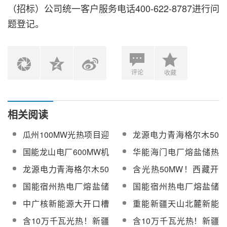
（招标）公司统一客户服务电话400-622-8787进行问
题登记。
评论
收藏
相关阅读
瓜州100MW光热项目迎
龙源电力青海格尔木50
来中电建协监理咨询专
万千瓦光伏和熔盐储能
国能龙山电厂600MW机
华能海门电厂熔盐储热
委会调研团队
项目监理服务招标
组熔盐储热调峰灵活性
调频调峰安全供热综合
龙源电力青海格尔木50
含光热50MW！西藏开
改造工程监理服务中标
提升项目工程监理中标
万千瓦光伏和熔盐储能
投175MW光热光伏一体
国能宿州热电厂熔盐储
国能宿州热电厂熔盐储
候选人公示
候选人公示
项目监理服务中标候选
化发电项目监理服务招
热项目工程监理服务采
热项目工程监理服务采
中广核新能源大开口槽
重能新疆天山北麓新能
人公示
标
购
购结果
式集热器研发工程监理
源基地项目社会稳定分
含10万千瓦光热！新疆
含10万千瓦光热！新疆