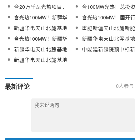
服务采购
析公众参与信息公示
华电天山北麓基地610
华电天山北麓基地610
含20万千瓦光热项目，
含100MW光热！总投资
万千瓦新能源项目全过
万千瓦新能源项目全过
“疆电入渝”工程新疆段线
超290亿！华电天山北
含光热100MW！新疆华
含光热100MW！国开行
程造价咨询服务招标
程造价咨询（第二次）
路贯通
麓基地610万千瓦新能
电天山北麓基地610万
支持华电天山北麓戈壁
新疆华电天山北麓基地
重能新疆天山北麓新能
源项目正积极推进建设
千瓦新能源项目招标
基地610万千瓦新能源
100MW熔盐塔式光热发
源基地项目100MW光热
含光热100MW！新疆华
新疆华电天山北麓基地
项目
电工程EPC总承包招标
发电工程勘察设计招标
电天山北麓基地610万
610万千瓦新能源项目
新疆华电天山北麓基地
中能建新疆院预中标新
千瓦新能源项目招标
100MW光热发电工程监
100MW光热发电工程发
疆华电天山北麓基地
新疆华电天山北麓基地
理服务招标
电常规岛及吸热塔、定
100MW光热发电工程监
100MW光热发电工程聚
日镜场建筑安装工程招
理服务
光集热系统中标候选人
标
公示
最新评论
0
人参与